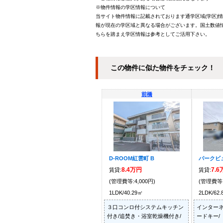
※物件情報の学区情報について
当サイト物件情報に記載されております通学区域(学区)
報が現在の学区域と異なる場合がございます。国土数値情
ちらを踏まえ学区情報は参考としてご活用下さい。
この物件に似た物件をチェック！
前橋
D-ROOM紅雲町 B
パークビ
8.4万円
7.
賃貸:
賃貸:
(管理費等:4,000円)
(管理費等:
1LDK/40.29㎡
2LDK/62
３口コンロ付システムキッチン
インターネ
付き/追焚き・浴室乾燥機付き/
ードキー/