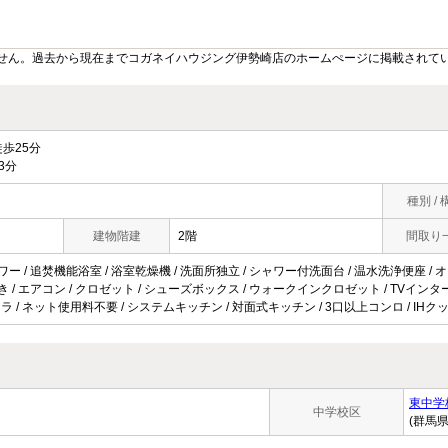
せん。過去から現在までコガネイハウジング伊勢崎店のホームぺージに掲載されて
歩25分
3分
種別 / 
建物階建
2階
間取り
ワー / 追焚機能浴室 / 浴室乾燥機 / 洗面所独立 / シャワー付洗面台 / 温水洗浄便座 / オー
き / エアコン / クロゼット / シューズボックス / ウォークインクロゼット / TVインターホ
カメラ / ネット使用料不要 / システムキッチン / 対面式キッチン / 3口以上コンロ / I
東中学
中学校区
(群馬