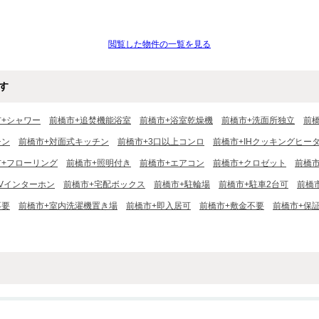
閲覧した物件の一覧を見る
す
市+シャワー
前橋市+追焚機能浴室
前橋市+浴室乾燥機
前橋市+洗面所独立
前
チン
前橋市+対面式キッチン
前橋市+3口以上コンロ
前橋市+IHクッキングヒー
市+フローリング
前橋市+照明付き
前橋市+エアコン
前橋市+クロゼット
前橋
TVインターホン
前橋市+宅配ボックス
前橋市+駐輪場
前橋市+駐車2台可
前橋
不要
前橋市+室内洗濯機置き場
前橋市+即入居可
前橋市+敷金不要
前橋市+保