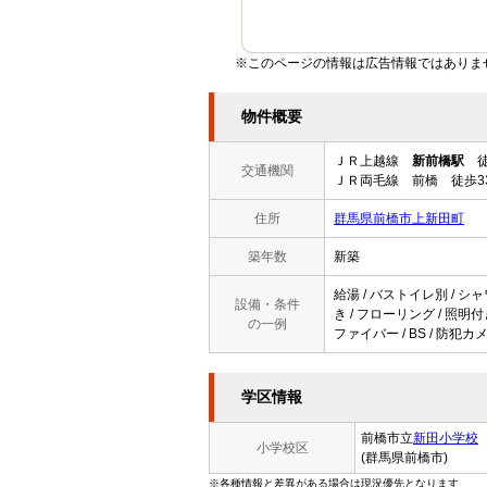
※このページの情報は広告情報ではありま
物件概要
ＪＲ上越線
新前橋駅
徒
交通機関
ＪＲ両毛線 前橋 徒歩3
住所
群馬県前橋市上新田町
築年数
新築
給湯 / バストイレ別 / シャ
設備・条件
き / フローリング / 照明付
の一例
ファイバー / BS / 防犯
学区情報
前橋市立
新田小学校
小学校区
(群馬県前橋市)
※各種情報と差異がある場合は現況優先となります