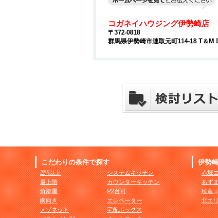
コガネイハウジング伊勢崎店
〒372-0818
群馬県伊勢崎市連取元町114-18 T＆M 
こだわりの条件で探す
伊勢
2階以上
システムキッチン
赤堀
最上階
カウンターキッチン
あず
角部屋
P2台可
殖蓮
南向き
エレベーター
北エ
メゾネット
宅配ボックス