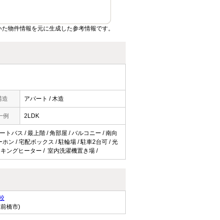
いた物件情報を元に生成した参考情報です。
構造
アパート / 木造
一例
2LDK
トバス / 最上階 / 角部屋 / バルコニー / 南向
ン / 宅配ボックス / 駐輪場 / 駐車2台可 / 光
Hクッキングヒーター / 室内洗濯機置き場 /
校
県前橋市)