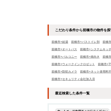
こだわり条件から前橋市の物件を探
前橋市+給湯
前橋市+バストイレ別
前橋
前橋市+オートバス
前橋市+システムキッ
前橋市+バルコニー
前橋市+南向き
前橋
前橋市+ウォークインクロゼット
前橋市+
前橋市+防犯カメラ
前橋市+ネット使用料
前橋市+セキュリティ会社加入済
最近検索した条件一覧