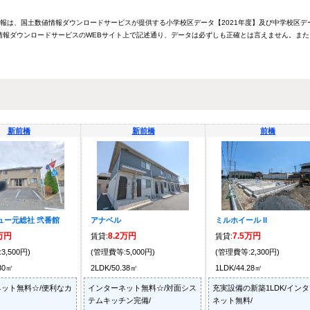
情報は、国土数値情報ダウンロードサービスが提供する小学校区データ【2021年度】及び中学校区デ
報ダウンロードサービスのWEBサイト上で記述通り、データは必ずしも正確とは言えません。また
新前橋
新前橋
前橋
ュー元総社 弐番館
アナベル
ミルホイール II
6万円
8.2万円
7.5万円
賃貸:
賃貸:
3,500円)
(管理費等:5,000円)
(管理費等:2,300円)
.80㎡
2LDK/50.38㎡
1LDK/44.28㎡
ット無料☆/便利なカ
インターネット無料☆/対面シス
充実設備の新築1LDK/イン
テムキッチン完備/
ネット無料/