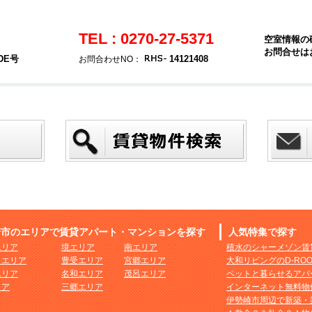
TEL : 0270-27-5371
空室情報の
お問合せは
DE号
14121408
お問合わせNO：
崎市のエリアで賃貸アパート・マンションを探す
人気特集で探す
エリア
境エリア
南エリア
積水のシャーメゾン賃
まエリア
豊受エリア
宮郷エリア
大和リビングのD-RO
エリア
名和エリア
茂呂エリア
ペットと暮らせるアパ
リア
三郷エリア
インターネット無料物
伊勢崎市周辺で新築・