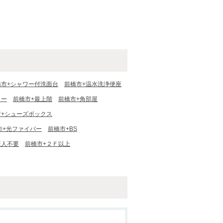
橋市+シャワー付洗面台
前橋市+温水洗浄便座
ター
前橋市+最上階
前橋市+角部屋
市+シューズボックス
市+光ファイバー
前橋市+BS
証人不要
前橋市+２Ｆ以上