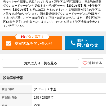
当サイト物件情報に記載されております通学区域(学区)情報は、国土数値情報
ダウンロードサービスが提供する小学校区データ【2021年度】及び中学校区
データ【2021年度】を元に加工したものですので、記載情報が現在の学区域
と異なる場合がございます。国土数値情報ダウンロードサービスのWEBサイ
ト上で記述通り、データは必ずしも正確とは言えません。また、通学区域(学
区)は毎年見直しの対象となりますので、そちらを踏まえ学区情報は参考とし
てご活用下さい。
1分
で入力完了！
電話で
問い合わせ
お気に入り一覧を見る
設備詳細情報
アパート / 木造
種別 / 構造
1階 / 2階建て
所在階 / 階数
空家
現況