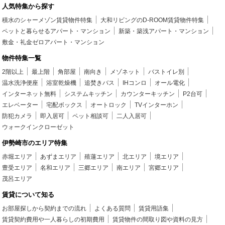
人気特集から探す
積水のシャーメゾン賃貸物件特集
大和リビングのD-ROOM賃貸物件特集
ペットと暮らせるアパート・マンション
新築・築浅アパート・マンション
敷金・礼金ゼロアパート・マンション
物件特集一覧
2階以上
最上階
角部屋
南向き
メゾネット
バストイレ別
温水洗浄便座
浴室乾燥機
追焚きバス
IHコンロ
オール電化
インターネット無料
システムキッチン
カウンターキッチン
P2台可
エレベーター
宅配ボックス
オートロック
TVインターホン
防犯カメラ
即入居可
ペット相談可
二人入居可
ウォークインクローゼット
伊勢崎市のエリア特集
赤堀エリア
あずまエリア
殖蓮エリア
北エリア
境エリア
豊受エリア
名和エリア
三郷エリア
南エリア
宮郷エリア
茂呂エリア
賃貸について知る
お部屋探しから契約までの流れ
よくある質問
賃貸用語集
賃貸契約費用や一人暮らしの初期費用
賃貸物件の間取り図や資料の見方