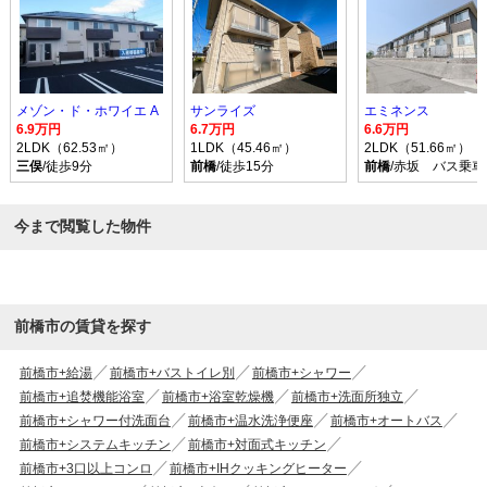
メゾン・ド・ホワイエ A
サンライズ
エミネンス
6.9万円
6.7万円
6.6万円
2LDK（62.53㎡）
1LDK（45.46㎡）
2LDK（51.66㎡）
三俣
/徒歩9分
前橋
/徒歩15分
前橋
/赤坂 バス乗車
今まで閲覧した物件
前橋市の賃貸を探す
前橋市+給湯
前橋市+バストイレ別
前橋市+シャワー
前橋市+追焚機能浴室
前橋市+浴室乾燥機
前橋市+洗面所独立
前橋市+シャワー付洗面台
前橋市+温水洗浄便座
前橋市+オートバス
前橋市+システムキッチン
前橋市+対面式キッチン
前橋市+3口以上コンロ
前橋市+IHクッキングヒーター