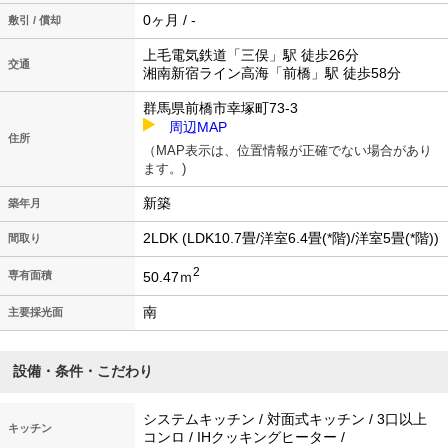
0ヶ月 / -
敷引 / 償却
上毛電気鉄道「三俣」駅 徒歩26分
交通
湘南新宿ライン高海「前橋」駅 徒歩58分
群馬県前橋市幸塚町73-3
周辺MAP
住所
（MAP表示は、位置情報が正確でない場合があり
ます。)
新築
築年月
2LDK (LDK10.7畳/洋室6.4畳(*階)/洋室5畳(*階))
間取り
2
50.47ｍ
専有面積
南
主要採光面
設備・条件・こだわり
システムキッチン / 対面式キッチン / 3口以上
キッチン
コンロ / IHクッキングヒーター /