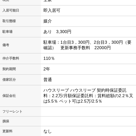
即入居可
入居可能日
媒介
取引態様
あり 3,300円
駐車場
駐車場：1台目3，300円、2台目3，300円（要
備考
確認） 更新事務手数料 22000円
110％
仲介手数料
2年
契約期間
普通
借家区分
ハウスリーブ ハウスリーブ 契約時保証委託
料：2.2万/月額保証委託料：賃料総額の2.2％又
保証会社
は5.5％ ペット可は2.5万/2.5％
フリーレント
損保
なし
更新料