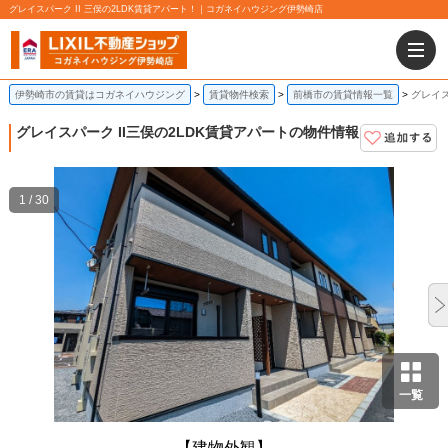
グレイスパーク II 三俣の2LDK賃貸アパート！｜コガネイハウジング伊勢崎店
伊勢崎市の賃貸はコガネイハウジング
賃貸物件検索
前橋市の賃貸情報一覧
グレイス
グレイスパーク II
三俣の2LDK賃貸アパートの物件情報
1 / 30
一覧
【建物外観】