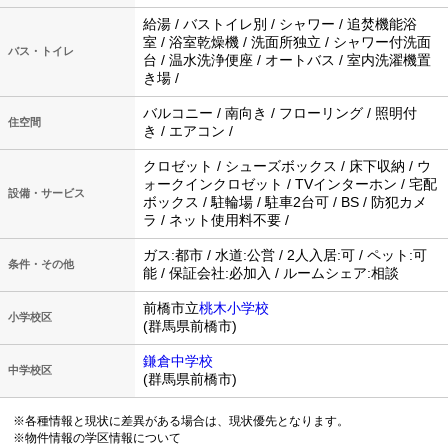
給湯 / バストイレ別 / シャワー / 追焚機能浴
室 / 浴室乾燥機 / 洗面所独立 / シャワー付洗面
バス・トイレ
台 / 温水洗浄便座 / オートバス / 室内洗濯機置
き場 /
バルコニー / 南向き / フローリング / 照明付
住空間
き / エアコン /
クロゼット / シューズボックス / 床下収納 / ウ
ォークインクロゼット / TVインターホン / 宅配
設備・サービス
ボックス / 駐輪場 / 駐車2台可 / BS / 防犯カメ
ラ / ネット使用料不要 /
ガス:都市 / 水道:公営 / 2人入居:可 / ペット:可
条件・その他
能 / 保証会社:必加入 / ルームシェア:相談
前橋市立
桃木小学校
小学校区
(群馬県前橋市)
鎌倉中学校
中学校区
(群馬県前橋市)
※各種情報と現状に差異がある場合は、現状優先となります。
※物件情報の学区情報について