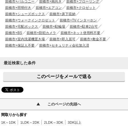
前橋市+バルコニー
前橋市+南向き
前橋市+フローリング
前橋市+照明付き
前橋市+エアコン
前橋市+クロゼット
前橋市+シューズボックス
前橋市+床下収納
前橋市+ウォークインクロゼット
前橋市+TVインターホン
前橋市+宅配ボックス
前橋市+駐輪場
前橋市+駐車2台可
前橋市+BS
前橋市+防犯カメラ
前橋市+ネット使用料不要
前橋市+室内洗濯機置き場
前橋市+即入居可
前橋市+敷金不要
前橋市+保証人不要
前橋市+セキュリティ会社加入済
最近検索した条件
このページをメールで送る
このページの先頭へ
間取りから探す
1K～1DK
1LDK～2DK
2LDK～3DK
3DK以上