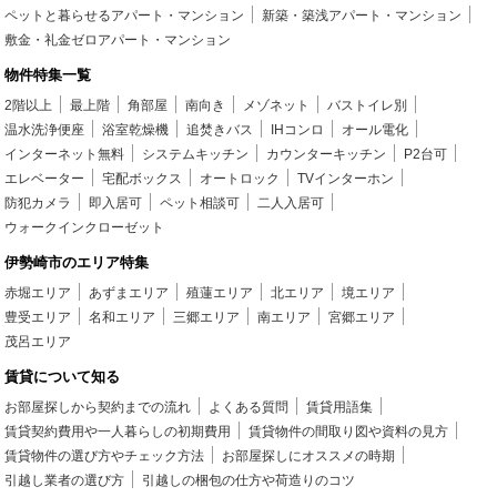
ペットと暮らせるアパート・マンション
新築・築浅アパート・マンション
敷金・礼金ゼロアパート・マンション
物件特集一覧
2階以上
最上階
角部屋
南向き
メゾネット
バストイレ別
温水洗浄便座
浴室乾燥機
追焚きバス
IHコンロ
オール電化
インターネット無料
システムキッチン
カウンターキッチン
P2台可
エレベーター
宅配ボックス
オートロック
TVインターホン
防犯カメラ
即入居可
ペット相談可
二人入居可
ウォークインクローゼット
伊勢崎市のエリア特集
赤堀エリア
あずまエリア
殖蓮エリア
北エリア
境エリア
豊受エリア
名和エリア
三郷エリア
南エリア
宮郷エリア
茂呂エリア
賃貸について知る
お部屋探しから契約までの流れ
よくある質問
賃貸用語集
賃貸契約費用や一人暮らしの初期費用
賃貸物件の間取り図や資料の見方
賃貸物件の選び方やチェック方法
お部屋探しにオススメの時期
引越し業者の選び方
引越しの梱包の仕方や荷造りのコツ