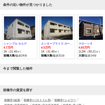
条件の近い物件が見つかりました
シャンブル カエデ
エンタープライズ ガーデン
マロ―ソ II
4.7万円
4.5万円
4.65万円
1K（31.40㎡）
1K（31.40㎡）
1LDK（50.21㎡）
前橋大島
/徒歩24分
前橋大島
/徒歩31分
大胡
/徒歩14分
今まで閲覧した物件
前橋市の賃貸を探す
前橋市+給湯
前橋市+バストイレ別
前橋市+シャワー