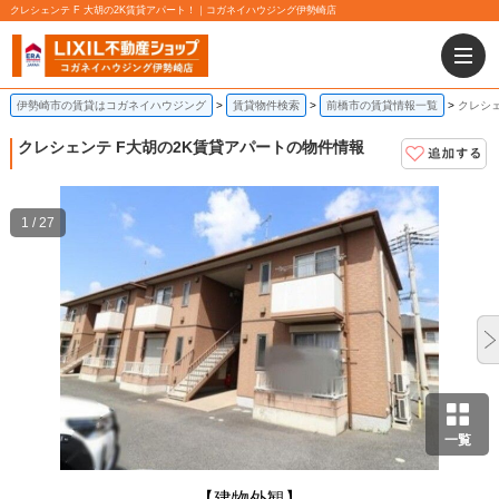
クレシェンテ F 大胡の2K賃貸アパート！｜コガネイハウジング伊勢崎店
伊勢崎市の賃貸はコガネイハウジング
賃貸物件検索
前橋市の賃貸情報一覧
クレシェ
クレシェンテ F
大胡の2K賃貸アパートの物件情報
1 / 27
一覧
【建物外観】