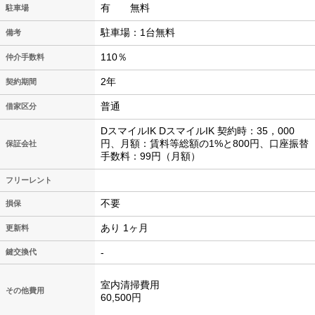
有 無料
駐車場
駐車場：1台無料
備考
110％
仲介手数料
2年
契約期間
普通
借家区分
DスマイルIK DスマイルIK 契約時：35，000
円、月額：賃料等総額の1%と800円、口座振替
保証会社
手数料：99円（月額）
フリーレント
不要
損保
あり 1ヶ月
更新料
-
鍵交換代
室内清掃費用
その他費用
60,500円