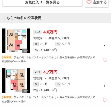
お気に入り一覧を見る
こちらの物件の空室状況
4.6万円
102
-
5,000円
0ヶ月
0ヶ月
敷
礼
2
1階
2K（40.6ｍ
）
安心のモニタ付インターホン☆/うれしい温水洗浄便座付き/最寄り駅まで
徒歩圏内/D-room物件
4.7万円
201
-
5,000円
0ヶ月
0ヶ月
敷
礼
2
2階
2K（40.6ｍ
）
安心のモニタ付インターホン☆/うれしい温水洗浄便座付き/最寄り駅まで
徒歩圏内/D-room物件