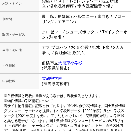
給湯 / バストイレ別 / シャワー / 洗面所独
バス・トイレ
立 / 温水洗浄便座 / 室内洗濯機置き場 /
最上階 / 角部屋 / バルコニー / 南向き / フロー
住空間
リング / エアコン /
クロゼット / シューズボックス / TVインターホ
設備・サービス
ン / 駐輪場 /
ガス:プロパン / 水道:公営 / 排水:下水 / 2人入
条件・その他
居:可 / 保証会社:必加入
前橋市立
大胡東小学校
小学校区
(群馬県前橋市)
大胡中学校
中学校区
(群馬県前橋市)
※各種情報と現状に差異がある場合は、現状優先となります。
※物件情報の学区情報について
当サイト物件情報に記載されております通学区域(学区)情報は、国土数値情報
ダウンロードサービスが提供する小学校区データ【2021年度】及び中学校区
データ【2021年度】を元に加工したものですので、記載情報が現在の学区域
と異なる場合がございます。国土数値情報ダウンロードサービスのWEBサイ
ト上で記述通り、データは必ずしも正確とは言えません。また、通学区域(学
区)は毎年見直しの対象となりますので、そちらを踏まえ学区情報は参考とし