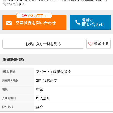
てご活用下さい。
1分
で入力完了！
電話で
問い合わせ
お気に入り一覧を見る
設備詳細情報
アパート / 軽量鉄骨造
種別 / 構造
2階 / 2階建て
所在階 / 階数
空家
現況
即入居可
入居可能日
媒介
取引態様