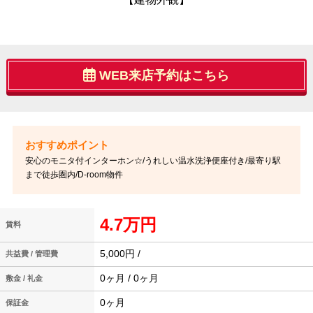
WEB来店予約はこちら
安心のモニタ付インターホン☆/うれしい温水洗浄便座付き/最寄り駅
まで徒歩圏内/D-room物件
4.7万円
賃料
5,000円 /
共益費 / 管理費
0ヶ月 / 0ヶ月
敷金 / 礼金
0ヶ月
保証金