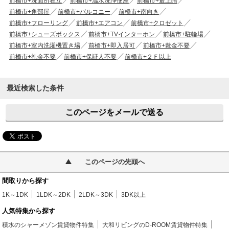
前橋市+洗面所独立
前橋市+温水洗浄便座
前橋市+最上階
前橋市+角部屋
前橋市+バルコニー
前橋市+南向き
前橋市+フローリング
前橋市+エアコン
前橋市+クロゼット
前橋市+シューズボックス
前橋市+TVインターホン
前橋市+駐輪場
前橋市+室内洗濯機置き場
前橋市+即入居可
前橋市+敷金不要
前橋市+礼金不要
前橋市+保証人不要
前橋市+２Ｆ以上
最近検索した条件
このページをメールで送る
このページの先頭へ
間取りから探す
1K～1DK
1LDK～2DK
2LDK～3DK
3DK以上
人気特集から探す
積水のシャーメゾン賃貸物件特集
大和リビングのD-ROOM賃貸物件特集