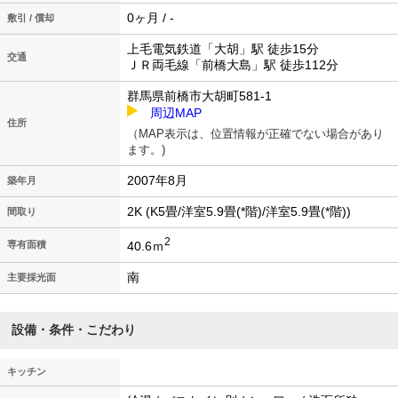
0ヶ月 / -
敷引 / 償却
上毛電気鉄道「大胡」駅 徒歩15分
交通
ＪＲ両毛線「前橋大島」駅 徒歩112分
群馬県前橋市大胡町581-1
周辺MAP
住所
（MAP表示は、位置情報が正確でない場合があり
ます。)
2007年8月
築年月
2K (K5畳/洋室5.9畳(*階)/洋室5.9畳(*階))
間取り
2
40.6ｍ
専有面積
南
主要採光面
設備・条件・こだわり
キッチン