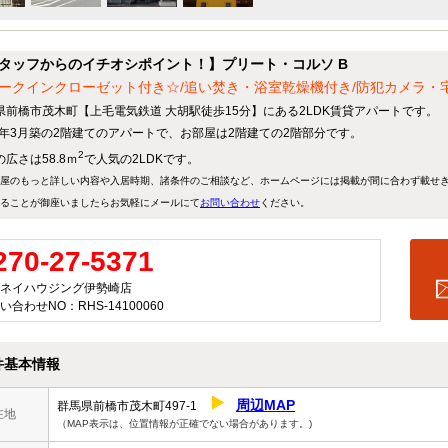
タッフからのイチオシポイント！】プリート・コルソ B
ークインクローゼット付き☆/追い焚き・浴室乾燥機付き/防犯カメラ・
県前橋市茂木町【上毛電気鉄道 大胡駅徒歩15分】にある2LDK賃貸アパートです。
07年3月築の2階建てのアパートで、お部屋は2階建ての2階部分です。
2
広さは58.8ｍ
で人気の2LDKです。
屋のもっと詳しい内容や入居時期、諸条件のご相談など、ホームページには掲載が間に合わず載せ
ることが御座いましたらお気軽にメールにて
お問い合わせ
ください。
270-27-5371
ネイハウジング伊勢崎店
い合わせNO：RHS-14100060
件基本情報
周辺MAP
群馬県前橋市茂木町497-1
在地
（MAP表示は、位置情報が正確でない場合があります。)