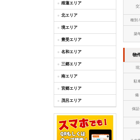
殖蓮エリア
交
北エリア
種別 
境エリア
築
豊受エリア
名和エリア
物
三郷エリア
現
南エリア
駐
宮郷エリア
備
茂呂エリア
保証
損