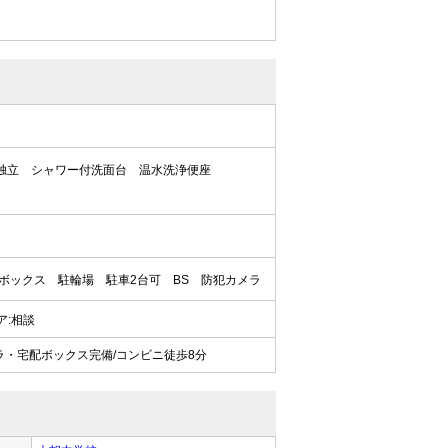
独立
シャワー付洗面台
温水洗浄便座
ボックス
駐輪場
駐車2台可
BS
防犯カメラ
ェア:相談
ラ・宅配ボックス完備/コンビニ徒歩8分