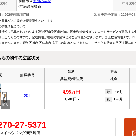
前橋市立
大胡小学校
学校区
中学校
(群馬県前橋市)
：2026年08月07日
次回更新予定日：2026年08
と差異がある場合は現況優先となります
の学区情報について
件情報に記載されております通学区域(学区)情報は、国土数値情報ダウンロードサービスが提供する小学
加工したものですので、記載情報が現在の学区域と異なる場合がございます。国土数値情報ダウンロ
えません。また、通学区域(学区)は毎年見直しの対象となりますので、そちらを踏まえ学区情報は参
ちらの物件の空室状況
賃料
敷金
図
部屋番号
共益費/管理費
礼金
4.95万円
0ヶ月
敷
201
3,500円
-
1ヶ月
礼
270-27-5371
ネイハウジング伊勢崎店