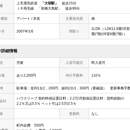
上毛電気鉄道
「大胡駅」
徒歩15分
通
ＪＲ両毛線 「前橋大島駅」 徒歩99分
/ 構造
アパート / 木造
主要採光面
南
2LDK（ LDK11.8畳/洋室
年月
2007年3月
間取り
畳(*階)/洋室6畳(*階) ）
件詳細情報
況
空家
入居可能日
即入居可
車場
あり2,200円
仲介手数料
110％
 考
駐車場：並列1台2，200円、縦列2台3，300円（要確認） 更新事務手数
ハウスリーブ 契約時保証委託料：2.2万/月額保証委託料：賃料総額の
会社
2.2％又は5.5％ ペット可は2.5万/2.5％
保
更新料
なし
町内会費
550円