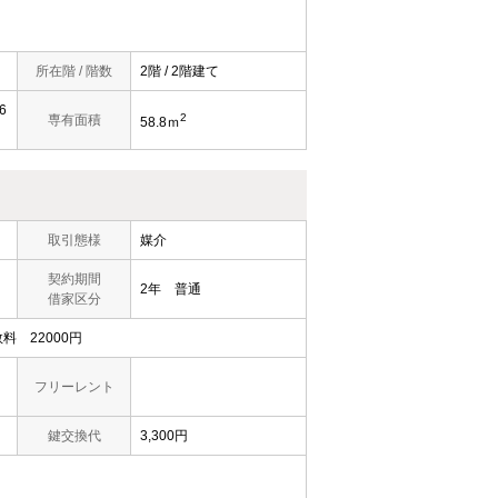
所在階 / 階数
2階 / 2階建て
6
2
専有面積
58.8ｍ
取引態様
媒介
契約期間
2年 普通
借家区分
料 22000円
フリーレント
鍵交換代
3,300円