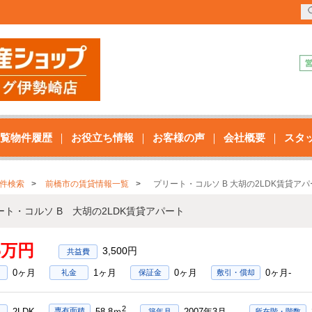
覧物件履歴
お役立ち情報
お客様の声
会社概要
スタ
件検索
前橋市の賃貸情報一覧
プリート・コルソ B 大胡の2LDK賃貸ア
ート・コルソ B 大胡の2LDK賃貸アパート
95万円
3,500円
0ヶ月
1ヶ月
0ヶ月
0ヶ月-
礼金
保証金
敷引・償却
2
2LDK
2007年3月
専有面積
58.8ｍ
築年月
所在階・階数