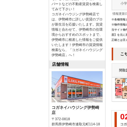
小
パートなどの不動産賃貸を検索し
てみて下さい！
情報更新日
コガネイハウジング伊勢崎店で
は、伊勢崎市に詳しい賃貸のプロ
※各種情報
が新生活を応援いたします。賃貸
※物件情報
情報と合わせて、伊勢崎市の住環
当サイト物
境からおすすめのスポットまで、
度】を元に
伊勢崎市に根差した情報をご提供
正確とは言
いたします！伊勢崎市の賃貸情報
検索なら、「コガネイハウジング
こ
伊勢崎店」へ！
店舗情報
間取
コガネイハウジング伊勢崎
店
0
〒372-0818
群馬県伊勢崎市連取元町114-18
コガ