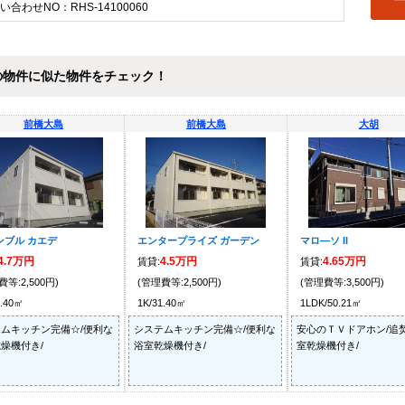
い合わせNO：RHS-14100060
の物件に似た物件をチェック！
前橋大島
前橋大島
大胡
ンブル カエデ
エンタープライズ ガーデン
マロ―ソ II
4.7万円
4.5万円
4.65万円
賃貸:
賃貸:
費等:2,500円)
(管理費等:2,500円)
(管理費等:3,500円)
1.40㎡
1K/31.40㎡
1LDK/50.21㎡
ムキッチン完備☆/便利な
システムキッチン完備☆/便利な
安心のＴＶドアホン/追
燥機付き/
浴室乾燥機付き/
室乾燥機付き/