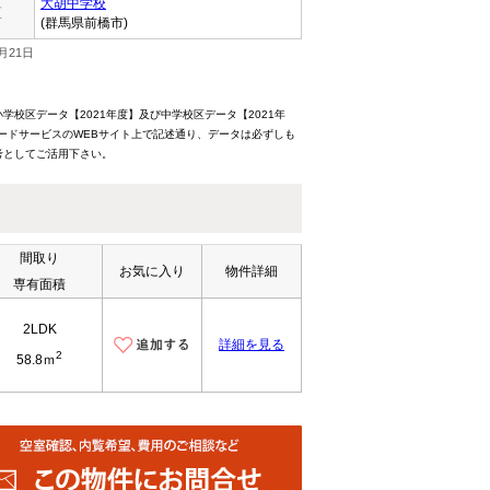
大胡中学校
区
(群馬県前橋市)
月21日
校区データ【2021年度】及び中学校区データ【2021年
ードサービスのWEBサイト上で記述通り、データは必ずしも
考としてご活用下さい。
間取り
お気に入り
物件詳細
専有面積
2LDK
詳細を見る
2
58.8ｍ