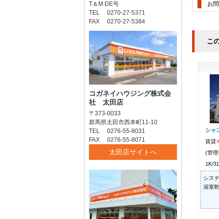
T＆M DE号
お問
TEL 0270-27-5371
FAX 0270-27-5384
こ
コガネイハウジング株式会
社 太田店
〒373-0033
群馬県太田市西本町11-10
シャ
TEL 0276-55-8031
FAX 0276-55-8071
賃貸:
太田店サイトへ
(管理
1K/3
システ
浴室乾