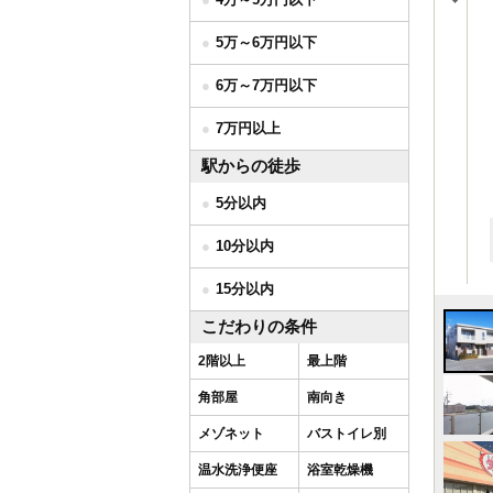
5万～6万円以下
6万～7万円以下
7万円以上
駅からの徒歩
5分以内
10分以内
15分以内
こだわりの条件
2階以上
最上階
角部屋
南向き
メゾネット
バストイレ別
温水洗浄便座
浴室乾燥機