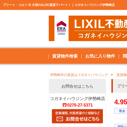
プリート・コルソ B 大胡の2LDK賃貸アパート！｜コガネイハウジング伊勢崎店
賃貸物件検索
お気に入り物件
閲
伊勢崎市の賃貸はコガネイハウジング
賃貸物
プリ
お問合せはこちら
コガネイハウジング伊勢崎店
4.
0270-27-5371
敷金
間取り