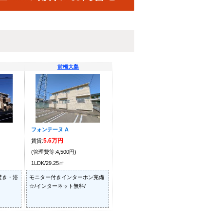
前橋大島
フォンテーヌ A
5.6万円
賃貸:
(管理費等:4,500円)
1LDK/29.25㎡
焚き・浴
モニター付きインターホン完備
☆/インターネット無料/