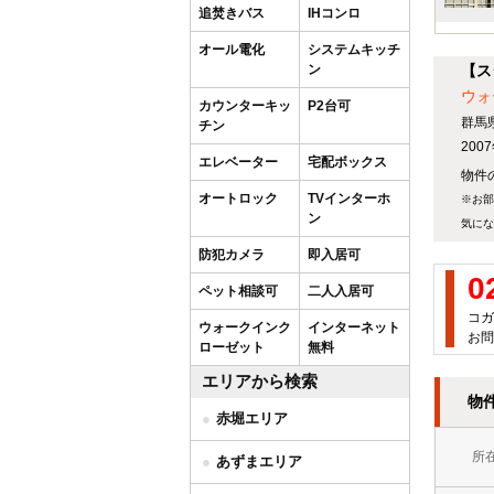
追焚きバス
IHコンロ
オール電化
システムキッチ
ン
【ス
ウォ
カウンターキッ
P2台可
群馬
チン
20
エレベーター
宅配ボックス
物件の
オートロック
TVインターホ
※お部
ン
気にな
防犯カメラ
即入居可
0
ペット相談可
二人入居可
コガ
ウォークインク
インターネット
お問
ローゼット
無料
エリアから検索
物
赤堀エリア
所
あずまエリア