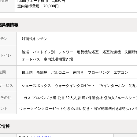
他費用
ruumサポート費用
1,980円
室内清掃費用
70,000円
備詳細情報
ッチン
対面式キッチン
給湯
バストイレ別
シャワー
追焚機能浴室
浴室乾燥機
洗面所
・トイレ
オートバス
室内洗濯機置き場
空間
最上階
角部屋
バルコニー
南向き
フローリング
エアコン
サービス
シューズボックス
ウォークインクロゼット
TVインターホン
宅配
・その他
ガス:プロパン / 水道:公営 / 2人入居:可 / 保証会社:必加入 / ルームシ
メント
ウォークインクローゼット付き☆/追い焚き・浴室乾燥機付き/防犯カメ
区情報