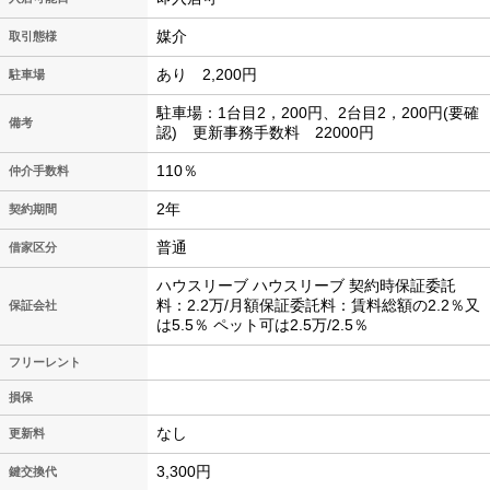
媒介
取引態様
あり 2,200円
駐車場
駐車場：1台目2，200円、2台目2，200円(要確
備考
認) 更新事務手数料 22000円
110％
仲介手数料
2年
契約期間
普通
借家区分
ハウスリーブ ハウスリーブ 契約時保証委託
料：2.2万/月額保証委託料：賃料総額の2.2％又
保証会社
は5.5％ ペット可は2.5万/2.5％
フリーレント
損保
なし
更新料
3,300円
鍵交換代