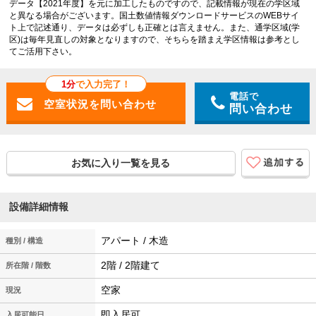
データ【2021年度】を元に加工したものですので、記載情報が現在の学区域
と異なる場合がございます。国土数値情報ダウンロードサービスのWEBサイ
ト上で記述通り、データは必ずしも正確とは言えません。また、通学区域(学
区)は毎年見直しの対象となりますので、そちらを踏まえ学区情報は参考とし
てご活用下さい。
1分
で入力完了！
電話で
問い合わせ
お気に入り一覧を見る
設備詳細情報
アパート / 木造
種別 / 構造
2階 / 2階建て
所在階 / 階数
空家
現況
即入居可
入居可能日