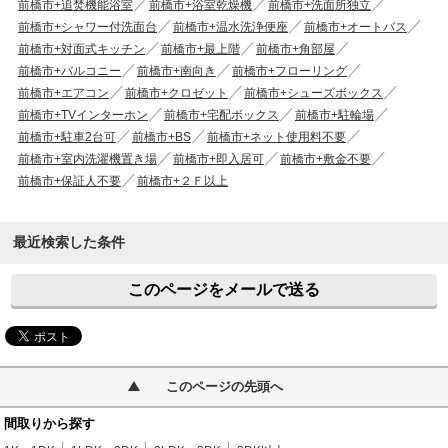
前橋市+追焚機能浴室
前橋市+浴室乾燥機
前橋市+洗面所独立
前橋市+シャワー付洗面台
前橋市+温水洗浄便座
前橋市+オートバス
前橋市+対面式キッチン
前橋市+最上階
前橋市+角部屋
前橋市+バルコニー
前橋市+南向き
前橋市+フローリング
前橋市+エアコン
前橋市+クロゼット
前橋市+シューズボックス
前橋市+TVインターホン
前橋市+宅配ボックス
前橋市+駐輪場
前橋市+駐車2台可
前橋市+BS
前橋市+ネット使用料不要
前橋市+室内洗濯機置き場
前橋市+即入居可
前橋市+敷金不要
前橋市+保証人不要
前橋市+２Ｆ以上
最近検索した条件
このページをメールで送る
このページの先頭へ
間取りから探す