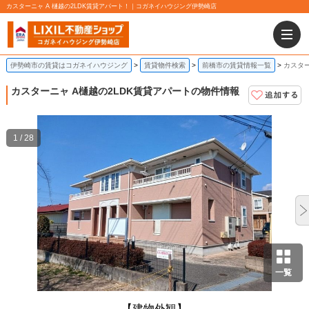
カスターニャ A 樋越の2LDK賃貸アパート！｜コガネイハウジング伊勢崎店
伊勢崎市の賃貸はコガネイハウジング
賃貸物件検索
前橋市の賃貸情報一覧
カスター
カスターニャ A
樋越の2LDK賃貸アパートの物件情報
1 / 28
一覧
【建物外観】