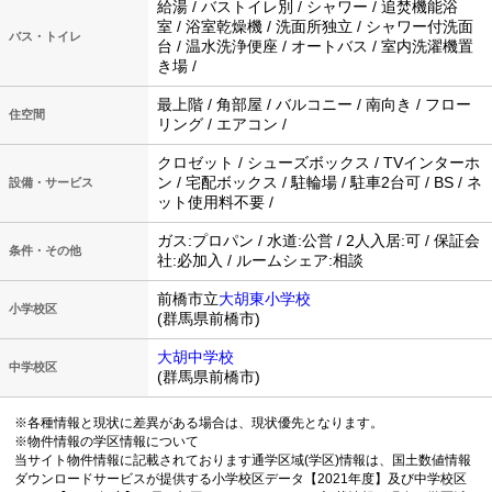
給湯 / バストイレ別 / シャワー / 追焚機能浴
室 / 浴室乾燥機 / 洗面所独立 / シャワー付洗面
バス・トイレ
台 / 温水洗浄便座 / オートバス / 室内洗濯機置
き場 /
最上階 / 角部屋 / バルコニー / 南向き / フロー
住空間
リング / エアコン /
クロゼット / シューズボックス / TVインターホ
ン / 宅配ボックス / 駐輪場 / 駐車2台可 / BS / ネ
設備・サービス
ット使用料不要 /
ガス:プロパン / 水道:公営 / 2人入居:可 / 保証会
条件・その他
社:必加入 / ルームシェア:相談
前橋市立
大胡東小学校
小学校区
(群馬県前橋市)
大胡中学校
中学校区
(群馬県前橋市)
※各種情報と現状に差異がある場合は、現状優先となります。
※物件情報の学区情報について
当サイト物件情報に記載されております通学区域(学区)情報は、国土数値情報
ダウンロードサービスが提供する小学校区データ【2021年度】及び中学校区