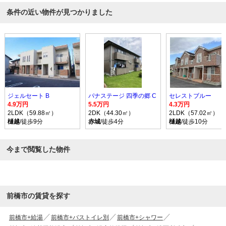
条件の近い物件が見つかりました
ジェルセート B
パナステージ 四季の郷 C
セレストブルー
4.9万円
5.5万円
4.3万円
2LDK（59.88㎡）
2DK（44.30㎡）
2LDK（57.02㎡）
樋越
/徒歩9分
赤城
/徒歩4分
樋越
/徒歩10分
今まで閲覧した物件
前橋市の賃貸を探す
前橋市+給湯
前橋市+バストイレ別
前橋市+シャワー