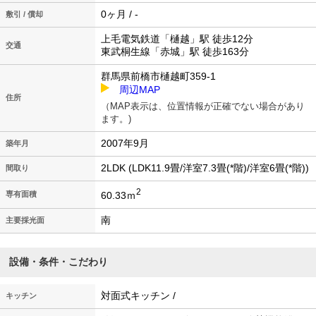
0ヶ月 / -
敷引 / 償却
上毛電気鉄道「樋越」駅 徒歩12分
交通
東武桐生線「赤城」駅 徒歩163分
群馬県前橋市樋越町359-1
周辺MAP
住所
（MAP表示は、位置情報が正確でない場合があり
ます。)
2007年9月
築年月
2LDK (LDK11.9畳/洋室7.3畳(*階)/洋室6畳(*階))
間取り
2
60.33ｍ
専有面積
南
主要採光面
設備・条件・こだわり
対面式キッチン /
キッチン