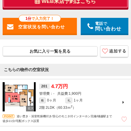
WEB来店予約はこちら
1分
で入力完了！
電話で
問い合わせ
お気に入り一覧を見る
こちらの物件の空室状況
4.7万円
201
-
1,900円
0ヶ月
1ヶ月
敷
礼
2
2階
2LDK（60.33ｍ
）
追い焚き・浴室乾燥機付き/安心のモニタ付インターホン完備/樋越駅まで
徒歩11分/宅配ボックス設置