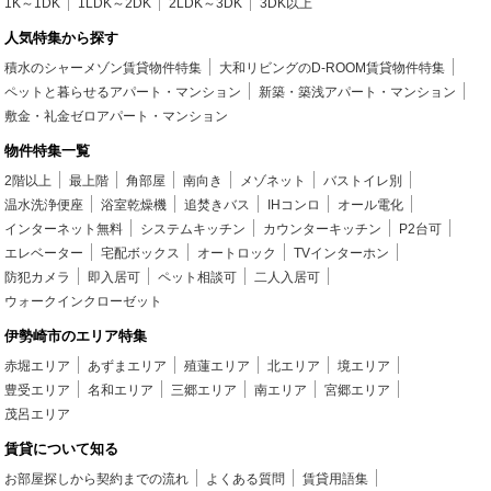
1K～1DK
1LDK～2DK
2LDK～3DK
3DK以上
人気特集から探す
積水のシャーメゾン賃貸物件特集
大和リビングのD-ROOM賃貸物件特集
ペットと暮らせるアパート・マンション
新築・築浅アパート・マンション
敷金・礼金ゼロアパート・マンション
物件特集一覧
2階以上
最上階
角部屋
南向き
メゾネット
バストイレ別
温水洗浄便座
浴室乾燥機
追焚きバス
IHコンロ
オール電化
インターネット無料
システムキッチン
カウンターキッチン
P2台可
エレベーター
宅配ボックス
オートロック
TVインターホン
防犯カメラ
即入居可
ペット相談可
二人入居可
ウォークインクローゼット
伊勢崎市のエリア特集
赤堀エリア
あずまエリア
殖蓮エリア
北エリア
境エリア
豊受エリア
名和エリア
三郷エリア
南エリア
宮郷エリア
茂呂エリア
賃貸について知る
お部屋探しから契約までの流れ
よくある質問
賃貸用語集