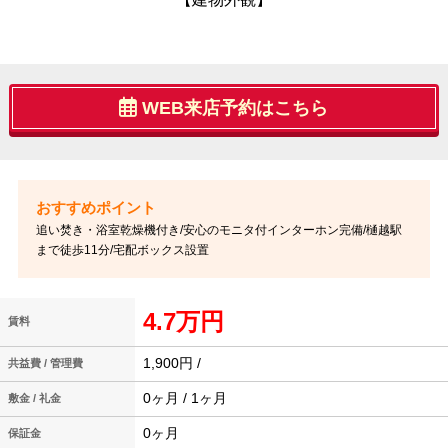
WEB来店予約はこちら
追い焚き・浴室乾燥機付き/安心のモニタ付インターホン完備/樋越駅
まで徒歩11分/宅配ボックス設置
4.7万円
賃料
1,900円 /
共益費 / 管理費
0ヶ月 / 1ヶ月
敷金 / 礼金
0ヶ月
保証金