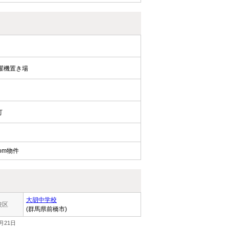
濯機置き場
可
om物件
大胡中学校
校区
(群馬県前橋市)
月21日