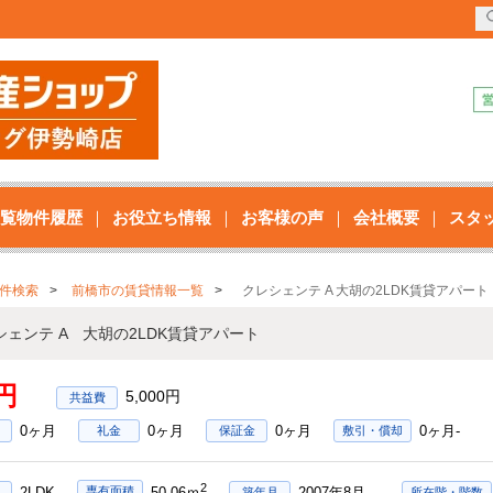
覧物件履歴
お役立ち情報
お客様の声
会社概要
スタ
件検索
前橋市の賃貸情報一覧
クレシェンテ A 大胡の2LDK賃貸アパート
シェンテ A 大胡の2LDK賃貸アパート
円
5,000円
0ヶ月
0ヶ月
0ヶ月
0ヶ月-
礼金
保証金
敷引・償却
2
2LDK
2007年8月
専有面積
50.06ｍ
築年月
所在階・階数