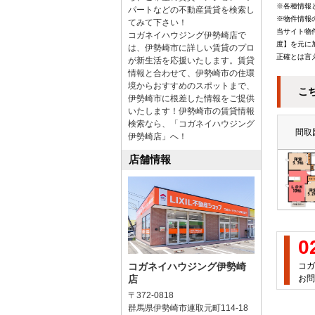
※各種情報
パートなどの不動産賃貸を検索し
※物件情報
てみて下さい！
当サイト物
コガネイハウジング伊勢崎店で
度】を元に
は、伊勢崎市に詳しい賃貸のプロ
正確とは言
が新生活を応援いたします。賃貸
情報と合わせて、伊勢崎市の住環
境からおすすめのスポットまで、
こ
伊勢崎市に根差した情報をご提供
いたします！伊勢崎市の賃貸情報
検索なら、「コガネイハウジング
間取
伊勢崎店」へ！
店舗情報
0
コガネイハウジング伊勢崎
コガ
店
お問
〒372-0818
群馬県伊勢崎市連取元町114-18