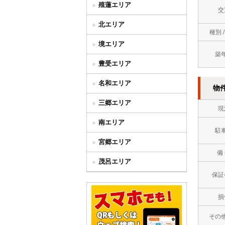
殖蓮エリア
交
北エリア
種別 
境エリア
築
豊受エリア
名和エリア
物
三郷エリア
現
南エリア
駐
宮郷エリア
備
茂呂エリア
保証
損
その