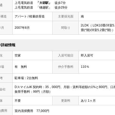
上毛電気鉄道
「大胡駅」
徒歩7分
通
上毛電気鉄道 「樋越駅」 徒歩29分
/ 構造
アパート / 軽量鉄骨造
主要採光面
南
2LDK（ LDK10畳/洋室5.
年月
2007年8月
間取り
畳(*階)/洋室5.2畳(*階) ）
件詳細情報
況
空家
入居可能日
即入居可
車場
有 無料
仲介手数料
110％
 考
駐車場：2台無料
DスマイルIK 契約時：35，000円、月額：賃料等総額の1%と800円、口
会社
振替手数料：99円（月額）
保
不要
更新料
あり 1ヶ月
他費用
室内清掃費用
77,000円