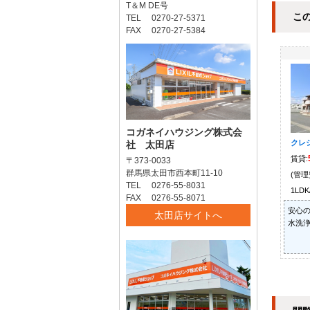
T＆M DE号
こ
TEL 0270-27-5371
FAX 0270-27-5384
コガネイハウジング株式会
クレ
社 太田店
賃貸:
〒373-0033
群馬県太田市西本町11-10
(管理
TEL 0276-55-8031
1LDK
FAX 0276-55-8071
安心の
太田店サイトへ
水洗浄