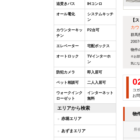
追焚きバス
IHコンロ
オール電化
システムキッチ
ン
【ス
カウ
カウンターキッ
P2台可
群馬
チン
20
エレベーター
宅配ボックス
物件の
オートロック
TVインターホ
※お部
ン
気にな
防犯カメラ
即入居可
0
ペット相談可
二人入居可
コガ
ウォークインク
インターネット
お問
ローゼット
無料
エリアから検索
物
赤堀エリア
所
あずまエリア