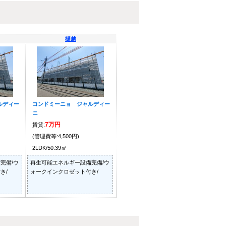
樋越
ルディー
コンドミーニョ ジャルディー
ニ
7万円
賃貸:
(管理費等:4,500円)
2LDK/50.39㎡
完備/ウ
再生可能エネルギー設備完備/ウ
き/
ォークインクロゼット付き/