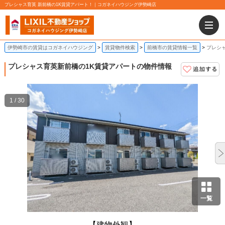
プレシャス育英 新前橋の1K賃貸アパート！｜コガネイハウジング伊勢崎店
伊勢崎市の賃貸はコガネイハウジング
賃貸物件検索
前橋市の賃貸情報一覧
プレシ
プレシャス育英
新前橋の1K賃貸アパートの物件情報
1 / 30
一覧
【建物外観】