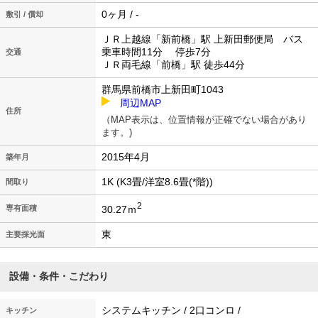
0ヶ月 / -
敷引 / 償却
ＪＲ上越線「新前橋」駅 上新田郵便局 バス
乗車時間11分 停歩7分
交通
ＪＲ両毛線「前橋」駅 徒歩44分
群馬県前橋市上新田町1043
周辺MAP
住所
（MAP表示は、位置情報が正確でない場合があり
ます。)
2015年4月
築年月
1K (K3畳/洋室8.6畳(*階))
間取り
2
30.27ｍ
専有面積
東
主要採光面
設備・条件・こだわり
システムキッチン / 2口コンロ /
キッチン