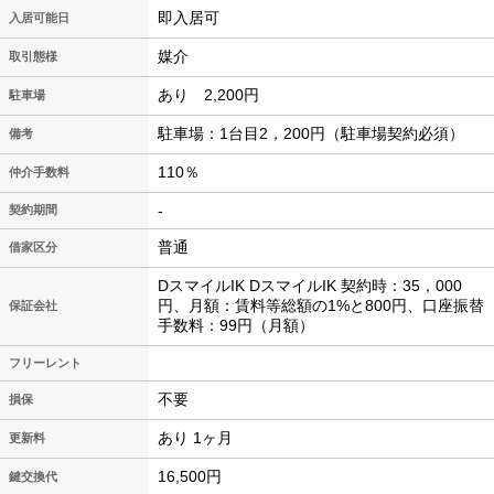
即入居可
入居可能日
媒介
取引態様
あり 2,200円
駐車場
駐車場：1台目2，200円（駐車場契約必須）
備考
110％
仲介手数料
-
契約期間
普通
借家区分
DスマイルIK DスマイルIK 契約時：35，000
円、月額：賃料等総額の1%と800円、口座振替
保証会社
手数料：99円（月額）
フリーレント
不要
損保
あり 1ヶ月
更新料
16,500円
鍵交換代