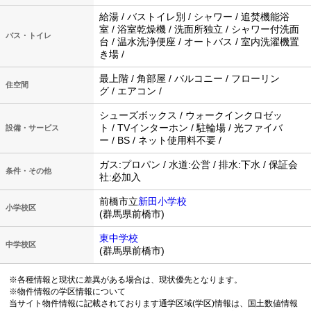
給湯 / バストイレ別 / シャワー / 追焚機能浴
室 / 浴室乾燥機 / 洗面所独立 / シャワー付洗面
バス・トイレ
台 / 温水洗浄便座 / オートバス / 室内洗濯機置
き場 /
最上階 / 角部屋 / バルコニー / フローリン
住空間
グ / エアコン /
シューズボックス / ウォークインクロゼッ
ト / TVインターホン / 駐輪場 / 光ファイバ
設備・サービス
ー / BS / ネット使用料不要 /
ガス:プロパン / 水道:公営 / 排水:下水 / 保証会
条件・その他
社:必加入
前橋市立
新田小学校
小学校区
(群馬県前橋市)
東中学校
中学校区
(群馬県前橋市)
※各種情報と現状に差異がある場合は、現状優先となります。
※物件情報の学区情報について
当サイト物件情報に記載されております通学区域(学区)情報は、国土数値情報