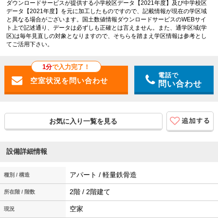
ダウンロードサービスが提供する小学校区データ【2021年度】及び中学校区
データ【2021年度】を元に加工したものですので、記載情報が現在の学区域
と異なる場合がございます。国土数値情報ダウンロードサービスのWEBサイ
ト上で記述通り、データは必ずしも正確とは言えません。また、通学区域(学
区)は毎年見直しの対象となりますので、そちらを踏まえ学区情報は参考とし
てご活用下さい。
1分
で入力完了！
電話で
問い合わせ
お気に入り一覧を見る
設備詳細情報
アパート / 軽量鉄骨造
種別 / 構造
2階 / 2階建て
所在階 / 階数
空家
現況