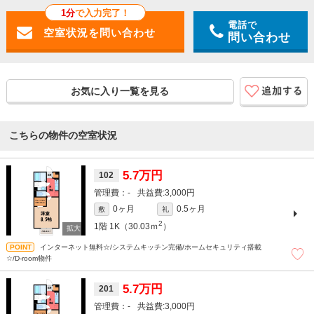
1分
で入力完了！
電話で
問い合わせ
お気に入り一覧を見る
こちらの物件の空室状況
5.7万円
102
-
3,000円
0ヶ月
0.5ヶ月
敷
礼
2
1階
1K（30.03ｍ
）
インターネット無料☆/システムキッチン完備/ホームセキュリティ搭載
☆/D-room物件
5.7万円
201
-
3,000円