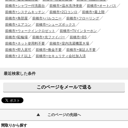
前橋市+シャワー付洗面台
前橋市+温水洗浄便座
前橋市+オートバス
前橋市+システムキッチン
前橋市+2口コンロ
前橋市+最上階
前橋市+角部屋
前橋市+バルコニー
前橋市+フローリング
前橋市+エアコン
前橋市+シューズボックス
前橋市+ウォークインクロゼット
前橋市+TVインターホン
前橋市+駐輪場
前橋市+光ファイバー
前橋市+BS
前橋市+ネット使用料不要
前橋市+室内洗濯機置き場
前橋市+即入居可
前橋市+敷金不要
前橋市+保証人不要
前橋市+２Ｆ以上
前橋市+セキュリティ会社加入済
最近検索した条件
このページをメールで送る
このページの先頭へ
間取りから探す