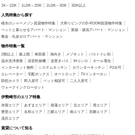
1K～1DK
1LDK～2DK
2LDK～3DK
3DK以上
人気特集から探す
積水のシャーメゾン賃貸物件特集
大和リビングのD-ROOM賃貸物件特集
ペットと暮らせるアパート・マンション
新築・築浅アパート・マンション
敷金・礼金ゼロアパート・マンション
物件特集一覧
2階以上
最上階
角部屋
南向き
メゾネット
バストイレ別
温水洗浄便座
浴室乾燥機
追焚きバス
IHコンロ
オール電化
インターネット無料
システムキッチン
カウンターキッチン
P2台可
エレベーター
宅配ボックス
オートロック
TVインターホン
防犯カメラ
即入居可
ペット相談可
二人入居可
ウォークインクローゼット
伊勢崎市のエリア特集
赤堀エリア
あずまエリア
殖蓮エリア
北エリア
境エリア
豊受エリア
名和エリア
三郷エリア
南エリア
宮郷エリア
茂呂エリア
賃貸について知る