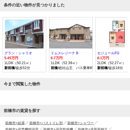
条件の近い物件が見つかりました
グラン・シャリオ
ドムスレジーナ B
セジュールFG
5.45万円
6.7万円
6.1万円
1LDK（50.21㎡）
1LDK（52.39㎡）
2LDK（52.27㎡）
新前橋
/徒歩52分
前橋
/総社山王 バス乗車時間35分 停歩10分
新前橋
/徒歩18分
今まで閲覧した物件
前橋市の賃貸を探す
前橋市+給湯
前橋市+バストイレ別
前橋市+シャワー
前橋市+追焚機能浴室
前橋市+浴室乾燥機
前橋市+洗面所独立