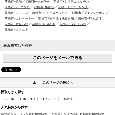
前橋市+給湯
前橋市+シャワー
前橋市+システムキッチン
前橋市+2口コンロ
前橋市+角部屋
前橋市+フローリング
前橋市+エアコン
前橋市+シューズボックス
前橋市+TVインターホン
前橋市+エレベーター
前橋市+室内洗濯機置き場
前橋市+即入居可
前橋市+敷金不要
前橋市+礼金不要
前橋市+保証人不要
前橋市+２Ｆ以上
最近検索した条件
このページをメールで送る
このページの先頭へ
間取りから探す
1K～1DK
1LDK～2DK
2LDK～3DK
3DK以上
人気特集から探す
積水のシャーメゾン賃貸物件特集
大和リビングのD-ROOM賃貸物件特集