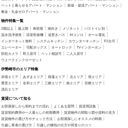
ペットと暮らせるアパート・マンション
新築・築浅アパート・マンション
敷金・礼金ゼロアパート・マンション
物件特集一覧
2階以上
最上階
角部屋
南向き
メゾネット
バストイレ別
温水洗浄便座
浴室乾燥機
追焚きバス
IHコンロ
オール電化
インターネット無料
システムキッチン
カウンターキッチン
P2台可
エレベーター
宅配ボックス
オートロック
TVインターホン
防犯カメラ
即入居可
ペット相談可
二人入居可
ウォークインクローゼット
伊勢崎市のエリア特集
赤堀エリア
あずまエリア
殖蓮エリア
北エリア
境エリア
豊受エリア
名和エリア
三郷エリア
南エリア
宮郷エリア
茂呂エリア
賃貸について知る
お部屋探しから契約までの流れ
よくある質問
賃貸用語集
賃貸契約費用や一人暮らしの初期費用
賃貸物件の間取り図や資料の見方
賃貸物件の選び方やチェック方法
お部屋探しにオススメの時期
引越し業者の選び方
引越しの梱包の仕方や荷造りのコツ