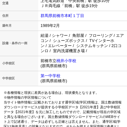
上毛電気鉄道「中央前橋」駅 徒歩10分
交通
ＪＲ両毛線「前橋」駅 徒歩19分
群馬県前橋市本町１丁目
住所
1989年2月
築年月
給湯 / シャワー / 角部屋 / フローリング / エア
コン / シューズボックス / TVインターホ
設備・条件の一例
ン / エレベーター / システムキッチン / 2口コ
ンロ / 室内洗濯機置き場 /
前橋市立
桃井小学校
小学校区
(群馬県前橋市)
第一中学校
中学校区
(群馬県前橋市)
※各種情報と現状に差異がある場合は、現状優先となります。
※物件情報の学区情報について
当サイト物件情報に記載されております通学区域(学区)情報は、国土数値情報
ダウンロードサービスが提供する小学校区データ【2021年度】及び中学校区
データ【2021年度】を元に加工したものですので、記載情報が現在の学区域
と異なる場合がございます。国土数値情報ダウンロードサービスのWEBサイ
ト上で記述通り、データは必ずしも正確とは言えません。また、通学区域(学
区)は毎年見直しの対象となりますので、そちらを踏まえ学区情報は参考とし