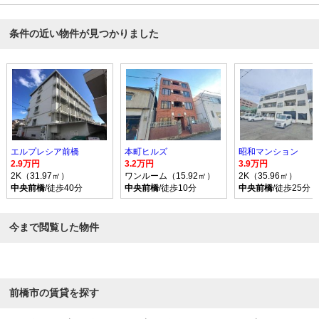
条件の近い物件が見つかりました
エルプレシア前橋
本町ヒルズ
昭和マンション
2.9万円
3.2万円
3.9万円
2K（31.97㎡）
ワンルーム（15.92㎡）
2K（35.96㎡）
中央前橋
/徒歩40分
中央前橋
/徒歩10分
中央前橋
/徒歩25分
今まで閲覧した物件
前橋市の賃貸を探す