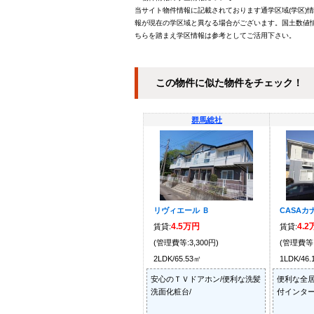
当サイト物件情報に記載されております通学区域(学区)
報が現在の学区域と異なる場合がございます。国土数値情
ちらを踏まえ学区情報は参考としてご活用下さい。
この物件に似た物件をチェック！
群馬総社
リヴィエール Ｂ
CASAカナイ
4.5万円
4.
賃貸:
賃貸:
(管理費等:3,300円)
(管理費等:
2LDK/65.53㎡
1LDK/46
安心のＴＶドアホン/便利な洗髪
便利な全居
洗面化粧台/
付インター