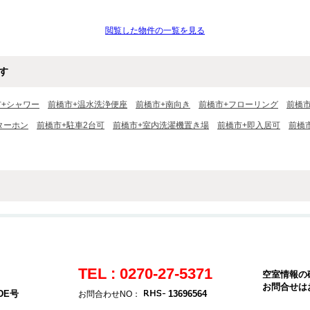
閲覧した物件の一覧を見る
す
市+シャワー
前橋市+温水洗浄便座
前橋市+南向き
前橋市+フローリング
前橋
ターホン
前橋市+駐車2台可
前橋市+室内洗濯機置き場
前橋市+即入居可
前橋
TEL : 0270-27-5371
空室情報の
お問合せは
DE号
13696564
お問合わせNO：