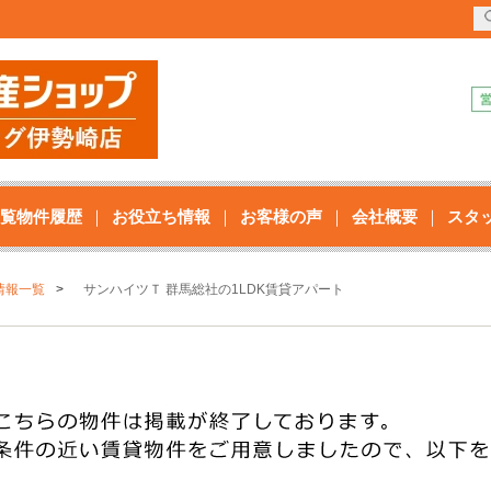
覧物件履歴
お役立ち情報
お客様の声
会社概要
スタ
情報一覧
サンハイツＴ 群馬総社の1LDK賃貸アパート