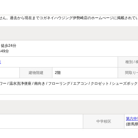
せん。過去から現在までコガネイハウジング伊勢崎店のホームぺージに掲載されて
徒歩24分
49分
目
種別 / 
建物階建
2階
間取り
ワー / 温水洗浄便座 / 南向き / フローリング / エアコン / クロゼット / シューズボック
第六中
中学校区
(群馬