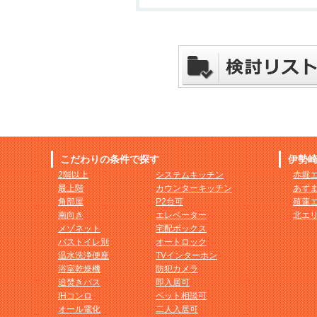
こだわりの条件で探す
伊勢
2階以上
システムキッチン
赤堀
最上階
カウンターキッチン
あず
角部屋
P2台可
殖蓮
南向き
エレベーター
北エ
メゾネット
宅配ボックス
バストイレ別
オートロック
温水洗浄便座
TVインターホン
浴室乾燥機
防犯カメラ
追焚きバス
即入居可
IHコンロ
ペット相談可
オール電化
二人入居可