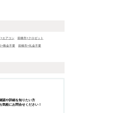
市+エアコン
前橋市+クロゼット
市+敷金不要
前橋市+礼金不要
確認や詳細を知りたい方
お気軽にお問合せください！