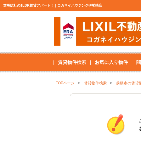
群馬総社の1LDK賃貸アパート！｜コガネイハウジング伊勢崎店
賃貸物件検索
お気に入り物件
閲
TOPページ
賃貸物件検索
前橋市の賃貸