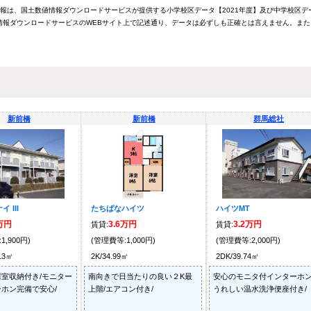
情報は、国土数値情報ダウンロードサービスが提供する小学校区データ【2021年度】及び中学校区デ
報ダウンロードサービスのWEBサイト上で記述通り、データは必ずしも正確とは言えません。また
新前橋
新前橋
群馬総社
 III
たちばなハイツ
ハイツMT
2万円
3.6万円
3.2万円
賃貸:
賃貸:
1,900円)
(管理費等:1,000円)
(管理費等:2,000円)
.13㎡
2K/34.99㎡
2DK/39.74㎡
室収納付き/モニター
南向きで日当たりの良い２K最
安心のモニタ付インターホン
ホン完備で安心/
上階/エアコン付き/
うれしい温水洗浄便座付き/