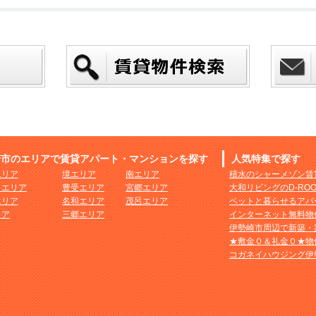
崎市のエリアで賃貸アパート・マンションを探す
人気特集で探す
エリア
境エリア
南エリア
積水のシャーメゾン賃
まエリア
豊受エリア
宮郷エリア
大和リビングのD-RO
エリア
名和エリア
茂呂エリア
ペットと暮らせるアパ
リア
三郷エリア
インターネット無料物
伊勢崎市周辺で新築・
★敷金０＆礼金０★物
コガネイハウジング伊