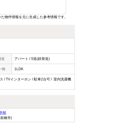
いた物件情報を元に生成した参考情報です。
構造
アパート / S造(鉄骨造)
一例
1LDK
ス / TVインターホン / 駐車2台可 / 室内洗濯機
学校
県前橋市)