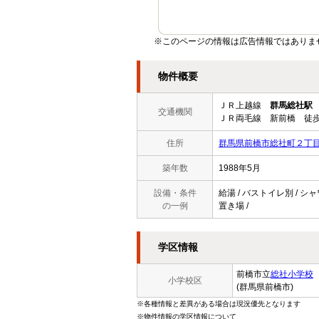
※このページの情報は広告情報ではありま
物件概要
ＪＲ上越線
群馬総社駅
交通機関
ＪＲ両毛線 新前橋 徒歩
住所
群馬県前橋市総社町２丁
築年数
1988年5月
設備・条件
給湯 / バストイレ別 / シャ
の一例
置き場 /
学区情報
前橋市立
総社小学校
小学校区
(群馬県前橋市)
※各種情報と差異がある場合は現況優先となります
※物件情報の学区情報について