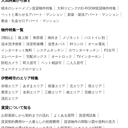
人気特集から探す
積水のシャーメゾン賃貸物件特集
大和リビングのD-ROOM賃貸物件特集
ペットと暮らせるアパート・マンション
新築・築浅アパート・マンション
敷金・礼金ゼロアパート・マンション
物件特集一覧
2階以上
最上階
角部屋
南向き
メゾネット
バストイレ別
温水洗浄便座
浴室乾燥機
追焚きバス
IHコンロ
オール電化
インターネット無料
システムキッチン
カウンターキッチン
P2台可
エレベーター
宅配ボックス
オートロック
TVインターホン
防犯カメラ
即入居可
ペット相談可
二人入居可
ウォークインクローゼット
伊勢崎市のエリア特集
赤堀エリア
あずまエリア
殖蓮エリア
北エリア
境エリア
豊受エリア
名和エリア
三郷エリア
南エリア
宮郷エリア
茂呂エリア
賃貸について知る
お部屋探しから契約までの流れ
よくある質問
賃貸用語集
賃貸契約費用や一人暮らしの初期費用
賃貸物件の間取り図や資料の見方