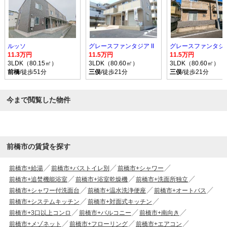
ルッソ
グレースファンタジア II
グレースファンタジア
11.3万円
11.5万円
11.5万円
3LDK（80.15㎡）
3LDK（80.60㎡）
3LDK（80.60㎡）
前橋
/徒歩51分
三俣
/徒歩21分
三俣
/徒歩21分
今まで閲覧した物件
前橋市の賃貸を探す
前橋市+給湯
前橋市+バストイレ別
前橋市+シャワー
前橋市+追焚機能浴室
前橋市+浴室乾燥機
前橋市+洗面所独立
前橋市+シャワー付洗面台
前橋市+温水洗浄便座
前橋市+オートバス
前橋市+システムキッチン
前橋市+対面式キッチン
前橋市+3口以上コンロ
前橋市+バルコニー
前橋市+南向き
前橋市+メゾネット
前橋市+フローリング
前橋市+エアコン