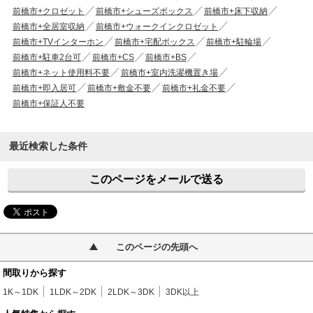
前橋市+クロゼット
前橋市+シューズボックス
前橋市+床下収納
前橋市+全居室収納
前橋市+ウォークインクロゼット
前橋市+TVインターホン
前橋市+宅配ボックス
前橋市+駐輪場
前橋市+駐車2台可
前橋市+CS
前橋市+BS
前橋市+ネット使用料不要
前橋市+室内洗濯機置き場
前橋市+即入居可
前橋市+敷金不要
前橋市+礼金不要
前橋市+保証人不要
最近検索した条件
このページをメールで送る
このページの先頭へ
間取りから探す
1K～1DK
1LDK～2DK
2LDK～3DK
3DK以上