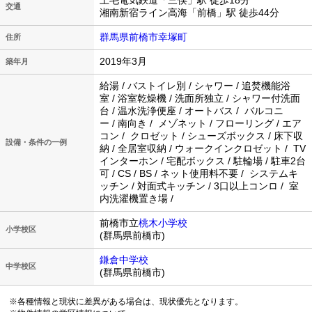
上毛電気鉄道「三俣」駅 徒歩18分
交通
湘南新宿ライン高海「前橋」駅 徒歩44分
群馬県前橋市幸塚町
住所
2019年3月
築年月
給湯 / バストイレ別 / シャワー / 追焚機能浴
室 / 浴室乾燥機 / 洗面所独立 / シャワー付洗面
台 / 温水洗浄便座 / オートバス / バルコニ
ー / 南向き / メゾネット / フローリング / エア
コン / クロゼット / シューズボックス / 床下収
設備・条件の一例
納 / 全居室収納 / ウォークインクロゼット / TV
インターホン / 宅配ボックス / 駐輪場 / 駐車2台
可 / CS / BS / ネット使用料不要 / システムキ
ッチン / 対面式キッチン / 3口以上コンロ / 室
内洗濯機置き場 /
前橋市立
桃木小学校
小学校区
(群馬県前橋市)
鎌倉中学校
中学校区
(群馬県前橋市)
※各種情報と現状に差異がある場合は、現状優先となります。