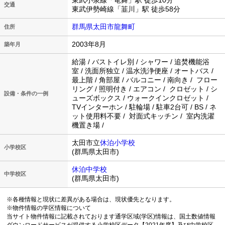
東武小泉線「竜舞」駅 徒歩10分
交通
東武伊勢崎線「韮川」駅 徒歩58分
群馬県太田市龍舞町
住所
2003年8月
築年月
給湯 / バストイレ別 / シャワー / 追焚機能浴
室 / 洗面所独立 / 温水洗浄便座 / オートバス /
最上階 / 角部屋 / バルコニー / 南向き / フロー
リング / 照明付き / エアコン / クロゼット / シ
設備・条件の一例
ューズボックス / ウォークインクロゼット /
TVインターホン / 駐輪場 / 駐車2台可 / BS / ネ
ット使用料不要 / 対面式キッチン / 室内洗濯
機置き場 /
太田市立
休泊小学校
小学校区
(群馬県太田市)
休泊中学校
中学校区
(群馬県太田市)
※各種情報と現状に差異がある場合は、現状優先となります。
※物件情報の学区情報について
当サイト物件情報に記載されております通学区域(学区)情報は、国土数値情報