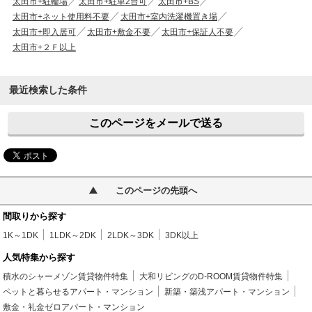
太田市+駐輪場
太田市+駐車2台可
太田市+BS
太田市+ネット使用料不要
太田市+室内洗濯機置き場
太田市+即入居可
太田市+敷金不要
太田市+保証人不要
太田市+２Ｆ以上
最近検索した条件
このページをメールで送る
このページの先頭へ
間取りから探す
1K～1DK
1LDK～2DK
2LDK～3DK
3DK以上
人気特集から探す
積水のシャーメゾン賃貸物件特集
大和リビングのD-ROOM賃貸物件特集
ペットと暮らせるアパート・マンション
新築・築浅アパート・マンション
敷金・礼金ゼロアパート・マンション