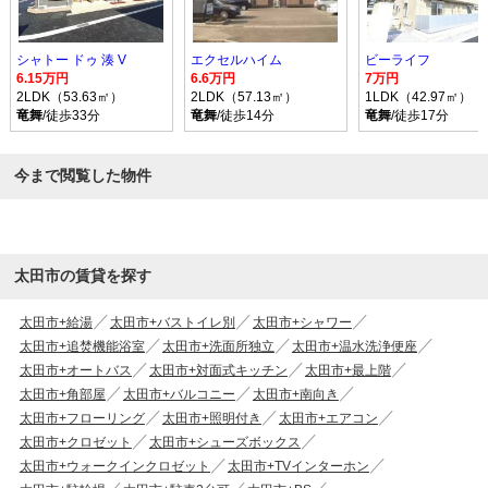
シャトー ドゥ 湊 V
エクセルハイム
ビーライフ
6.15万円
6.6万円
7万円
2LDK（53.63㎡）
2LDK（57.13㎡）
1LDK（42.97㎡）
竜舞
/徒歩33分
竜舞
/徒歩14分
竜舞
/徒歩17分
今まで閲覧した物件
太田市の賃貸を探す
太田市+給湯
太田市+バストイレ別
太田市+シャワー
太田市+追焚機能浴室
太田市+洗面所独立
太田市+温水洗浄便座
太田市+オートバス
太田市+対面式キッチン
太田市+最上階
太田市+角部屋
太田市+バルコニー
太田市+南向き
太田市+フローリング
太田市+照明付き
太田市+エアコン
太田市+クロゼット
太田市+シューズボックス
太田市+ウォークインクロゼット
太田市+TVインターホン