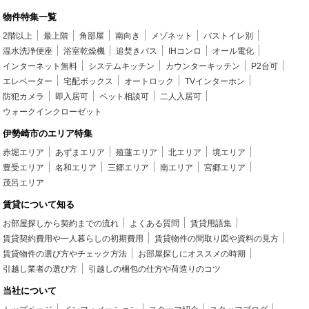
物件特集一覧
2階以上
最上階
角部屋
南向き
メゾネット
バストイレ別
温水洗浄便座
浴室乾燥機
追焚きバス
IHコンロ
オール電化
インターネット無料
システムキッチン
カウンターキッチン
P2台可
エレベーター
宅配ボックス
オートロック
TVインターホン
防犯カメラ
即入居可
ペット相談可
二人入居可
ウォークインクローゼット
伊勢崎市のエリア特集
赤堀エリア
あずまエリア
殖蓮エリア
北エリア
境エリア
豊受エリア
名和エリア
三郷エリア
南エリア
宮郷エリア
茂呂エリア
賃貸について知る
お部屋探しから契約までの流れ
よくある質問
賃貸用語集
賃貸契約費用や一人暮らしの初期費用
賃貸物件の間取り図や資料の見方
賃貸物件の選び方やチェック方法
お部屋探しにオススメの時期
引越し業者の選び方
引越しの梱包の仕方や荷造りのコツ
当社について