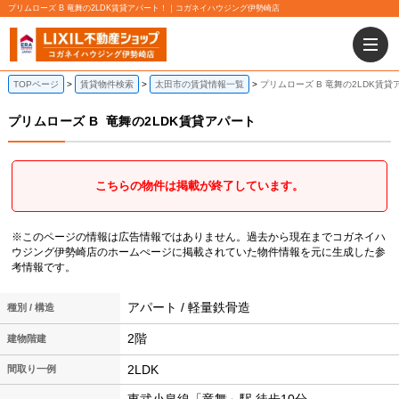
プリムローズ B 竜舞の2LDK賃貸アパート！｜コガネイハウジング伊勢崎店
TOPページ
賃貸物件検索
太田市の賃貸情報一覧
プリムローズ B 竜舞の2LDK賃貸
プリムローズ B
竜舞の2LDK賃貸アパート
こちらの物件は掲載が終了しています。
※このページの情報は広告情報ではありません。過去から現在までコガネイハ
ウジング伊勢崎店のホームぺージに掲載されていた物件情報を元に生成した参
考情報です。
アパート / 軽量鉄骨造
種別 / 構造
2階
建物階建
2LDK
間取り一例