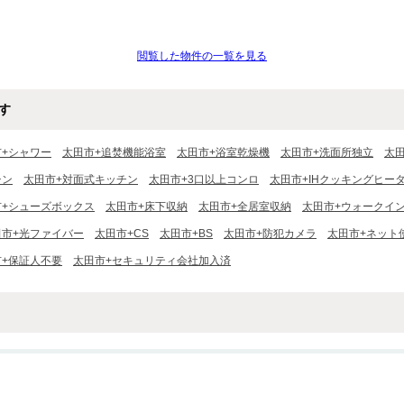
閲覧した物件の一覧を見る
す
市+シャワー
太田市+追焚機能浴室
太田市+浴室乾燥機
太田市+洗面所独立
太
チン
太田市+対面式キッチン
太田市+3口以上コンロ
太田市+IHクッキングヒー
市+シューズボックス
太田市+床下収納
太田市+全居室収納
太田市+ウォークイ
田市+光ファイバー
太田市+CS
太田市+BS
太田市+防犯カメラ
太田市+ネット
市+保証人不要
太田市+セキュリティ会社加入済