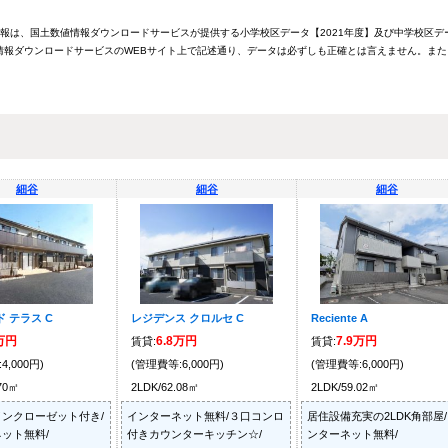
情報は、国土数値情報ダウンロードサービスが提供する小学校区データ【2021年度】及び中学校区デ
報ダウンロードサービスのWEBサイト上で記述通り、データは必ずしも正確とは言えません。また
細谷
細谷
細谷
 テラス C
レジデンス クロルセ C
Reciente A
6万円
6.8万円
7.9万円
賃貸:
賃貸:
4,000円)
(管理費等:6,000円)
(管理費等:6,000円)
.70㎡
2LDK/62.08㎡
2LDK/59.02㎡
ンクローゼット付き/
インターネット無料/３口コンロ
居住設備充実の2LDK角部屋
ット無料/
付きカウンターキッチン☆/
ンターネット無料/