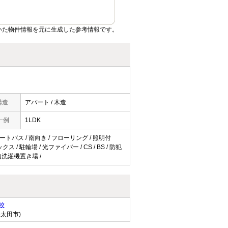
いた物件情報を元に生成した参考情報です。
構造
アパート / 木造
一例
1LDK
ートバス / 南向き / フローリング / 照明付
/ 駐輪場 / 光ファイバー / CS / BS / 防犯
内洗濯機置き場 /
校
県太田市)