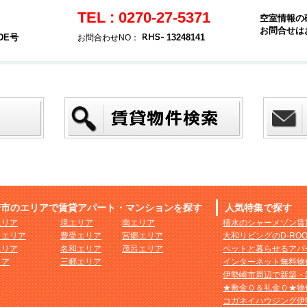
TEL : 0270-27-5371
空室情報の
お問合せは
DE号
13248141
お問合わせNO：
崎市のエリアで賃貸アパート・マンションを探す
人気特集で探す
エリア
境エリア
南エリア
積水のシャーメゾン賃
まエリア
豊受エリア
宮郷エリア
大和リビングのD-RO
エリア
名和エリア
茂呂エリア
ペットと暮らせるアパ
リア
三郷エリア
インターネット無料物
伊勢崎市周辺で新築・
★敷金０＆礼金０★物
コガネイハウジング伊