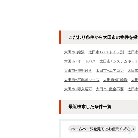
こだわり条件から太田市の物件を探
太田市+給湯
太田市+バストイレ別
太田
太田市+オートバス
太田市+システムキッ
太田市+照明付き
太田市+エアコン
太田
太田市+宅配ボックス
太田市+駐輪場
太
太田市+即入居可
太田市+敷金不要
太田
最近検索した条件一覧