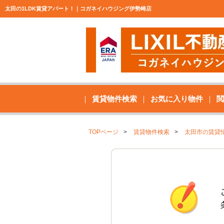
太田の1LDK賃貸アパート！｜コガネイハウジング伊勢崎店
賃貸物件検索
お気に入り物件
閲
TOPページ
賃貸物件検索
太田市の賃貸