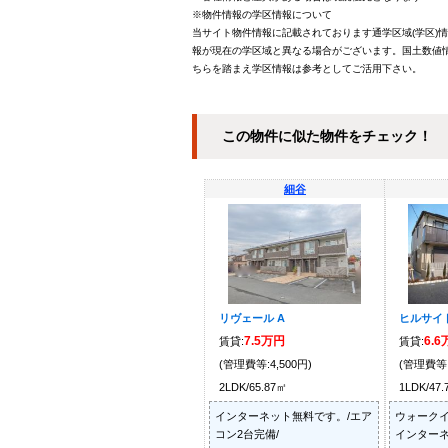
※物件情報の学区情報について
当サイト物件情報に記載されております通学区域(学区)
報が現在の学区域と異なる場合がございます。国土数値情
ちらを踏まえ学区情報は参考としてご活用下さい。
この物件に似た物件をチェック！
細谷
リヴェール A
ヒルサイド
7.5万円
6.
賃貸:
賃貸:
(管理費等:4,500円)
(管理費等:
2LDK/65.87㎡
1LDK/47
インターネット無料です。/エア
ウォークイ
コン2台完備/
インターネ