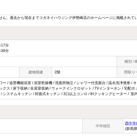
せん。過去から現在までコガネイハウジング伊勢崎店のホームぺージに掲載されて
17分
38分
種別 / 
建物階建
2階
間取り
ワー / 追焚機能浴室 / 浴室乾燥機 / 洗面所独立 / シャワー付洗面台 / 温水洗浄便座 / オ
ックス / 床下収納 / 全居室収納 / ウォークインクロゼット / TVインターホン / 宅配ボックス 
/ システムキッチン / 対面式キッチン / 3口以上コンロ / IHクッキングヒーター / 室
西中学
中学校区
(群馬