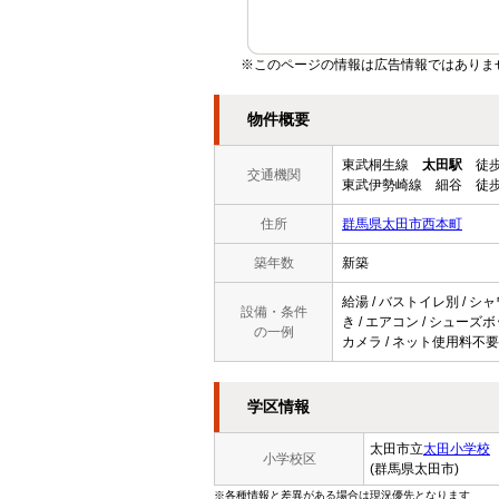
※このページの情報は広告情報ではありま
物件概要
東武桐生線
太田駅
徒歩
交通機関
東武伊勢崎線 細谷 徒歩
住所
群馬県太田市西本町
築年数
新築
給湯 / バストイレ別 / シャ
設備・条件
き / エアコン / シューズボ
の一例
カメラ / ネット使用料不要 
学区情報
太田市立
太田小学校
小学校区
(群馬県太田市)
※各種情報と差異がある場合は現況優先となります