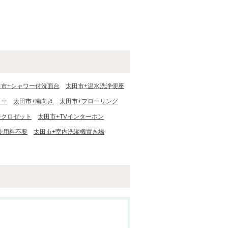
田市+シャワー付洗面台
太田市+温水洗浄便座
ター
太田市+南向き
太田市+フローリング
ンクロゼット
太田市+TVインターホン
使用料不要
太田市+室内洗濯機置き場