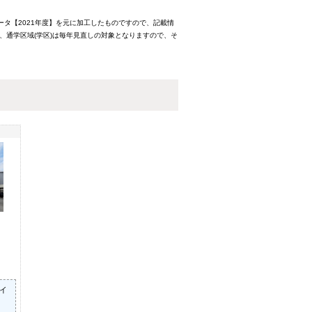
ータ【2021年度】を元に加工したものですので、記載情
、通学区域(学区)は毎年見直しの対象となりますので、そ
/イ