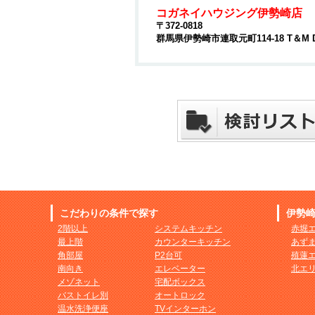
コガネイハウジング伊勢崎店
〒372-0818
群馬県伊勢崎市連取元町114-18 T＆M 
こだわりの条件で探す
伊勢
2階以上
システムキッチン
赤堀
最上階
カウンターキッチン
あず
角部屋
P2台可
殖蓮
南向き
エレベーター
北エ
メゾネット
宅配ボックス
バストイレ別
オートロック
温水洗浄便座
TVインターホン