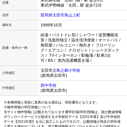
東武桐生線「治良門橋」駅 徒歩9分
交通
東武伊勢崎線「太田」駅 徒歩72分
群馬県太田市鳥山上町
住所
1998年10月
築年月
給湯 / バストイレ別 / シャワー / 追焚機能浴
室 / 洗面所独立 / 温水洗浄便座 / オートバス /
角部屋 / バルコニー / 南向き / フローリン
設備・条件の一例
グ / エアコン / クロゼット / シューズボック
ス / TVインターホン / 駐輪場 / 駐車2台
可 / BS / 室内洗濯機置き場 /
太田市立
鳥之郷小学校
小学校区
(群馬県太田市)
西中学校
中学校区
(群馬県太田市)
※各種情報と現状に差異がある場合は、現状優先となります。
※物件情報の学区情報について
当サイト物件情報に記載されております通学区域(学区)情報は、国土数値情報
ダウンロードサービスが提供する小学校区データ【2021年度】及び中学校区
データ【2021年度】を元に加工したものですので、記載情報が現在の学区域
と異なる場合がございます。国土数値情報ダウンロードサービスのWEBサイ