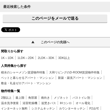
最近検索した条件
このページをメールで送る
このページの先頭へ
間取りから探す
1K～1DK
1LDK～2DK
2LDK～3DK
3DK以上
人気特集から探す
積水のシャーメゾン賃貸物件特集
大和リビングのD-ROOM賃貸物件特集
ペットと暮らせるアパート・マンション
新築・築浅アパート・マンション
敷金・礼金ゼロアパート・マンション
物件特集一覧
2階以上
最上階
角部屋
南向き
メゾネット
バストイレ別
温水洗浄便座
浴室乾燥機
追焚きバス
IHコンロ
オール電化
インターネット無料
システムキッチン
カウンターキッチン
P2台可