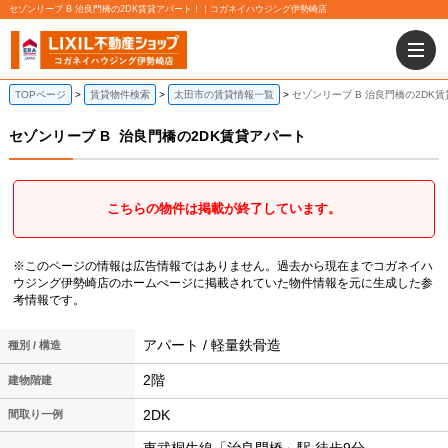
セゾンリーブ B 治良門橋の2DK賃貸アパート！｜コガネイハウジング伊勢崎店
TOPページ
賃貸物件検索
太田市の賃貸情報一覧
セゾンリーブ B 治良門橋の2DK
セゾンリーブ B
治良門橋の2DK賃貸アパート
こちらの物件は掲載が終了しています。
※このページの情報は広告情報ではありません。過去から現在までコガネイハ
ウジング伊勢崎店のホームぺージに掲載されていた物件情報を元に生成した参
考情報です。
アパート / 軽量鉄骨造
種別 / 構造
2階
建物階建
2DK
間取り一例