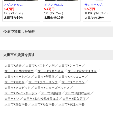
メゾン カルム
メゾン カルム
サンモール A
5.4万円
5.4万円
5.5万円
1K（29.75㎡）
1K（29.75㎡）
1LDK（34.02㎡）
太田
/徒歩19分
太田
/徒歩19分
太田
/徒歩19分
今まで閲覧した物件
太田市の賃貸を探す
太田市+給湯
太田市+バストイレ別
太田市+シャワー
太田市+追焚機能浴室
太田市+洗面所独立
太田市+温水洗浄便座
太田市+オートバス
太田市+角部屋
太田市+バルコニー
太田市+南向き
太田市+フローリング
太田市+エアコン
太田市+クロゼット
太田市+シューズボックス
太田市+TVインターホン
太田市+駐輪場
太田市+駐車2台可
太田市+BS
太田市+室内洗濯機置き場
太田市+即入居可
太田市+敷金不要
太田市+礼金不要
太田市+保証人不要