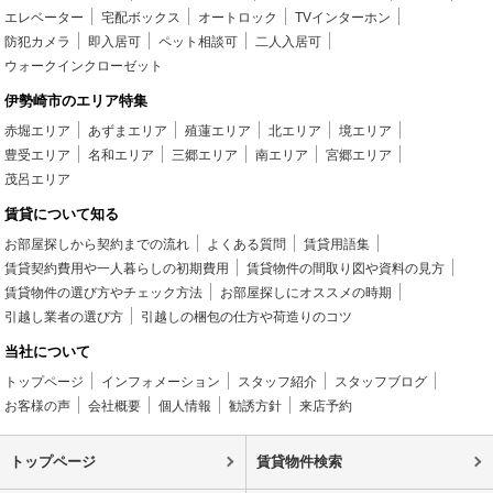
エレベーター
宅配ボックス
オートロック
TVインターホン
防犯カメラ
即入居可
ペット相談可
二人入居可
ウォークインクローゼット
伊勢崎市のエリア特集
赤堀エリア
あずまエリア
殖蓮エリア
北エリア
境エリア
豊受エリア
名和エリア
三郷エリア
南エリア
宮郷エリア
茂呂エリア
賃貸について知る
お部屋探しから契約までの流れ
よくある質問
賃貸用語集
賃貸契約費用や一人暮らしの初期費用
賃貸物件の間取り図や資料の見方
賃貸物件の選び方やチェック方法
お部屋探しにオススメの時期
引越し業者の選び方
引越しの梱包の仕方や荷造りのコツ
当社について
トップページ
インフォメーション
スタッフ紹介
スタッフブログ
お客様の声
会社概要
個人情報
勧誘方針
来店予約
トップページ
賃貸物件検索