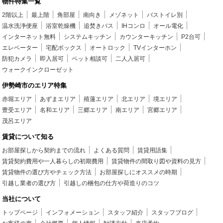
物件特集一覧
2階以上
最上階
角部屋
南向き
メゾネット
バストイレ別
温水洗浄便座
浴室乾燥機
追焚きバス
IHコンロ
オール電化
インターネット無料
システムキッチン
カウンターキッチン
P2台可
エレベーター
宅配ボックス
オートロック
TVインターホン
防犯カメラ
即入居可
ペット相談可
二人入居可
ウォークインクローゼット
伊勢崎市のエリア特集
赤堀エリア
あずまエリア
殖蓮エリア
北エリア
境エリア
豊受エリア
名和エリア
三郷エリア
南エリア
宮郷エリア
茂呂エリア
賃貸について知る
お部屋探しから契約までの流れ
よくある質問
賃貸用語集
賃貸契約費用や一人暮らしの初期費用
賃貸物件の間取り図や資料の見方
賃貸物件の選び方やチェック方法
お部屋探しにオススメの時期
引越し業者の選び方
引越しの梱包の仕方や荷造りのコツ
当社について
トップページ
インフォメーション
スタッフ紹介
スタッフブログ