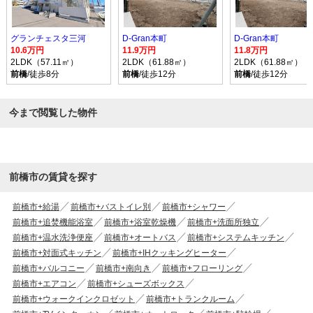
グランチェスタ三河
D-Gran本町
D-Gran本町
10.6万円
11.9万円
11.8万円
2LDK（57.11㎡）
2LDK（61.88㎡）
2LDK（61.88㎡）
前橋
/徒歩8分
前橋
/徒歩12分
前橋
/徒歩12分
今まで閲覧した物件
前橋市の賃貸を探す
前橋市+給湯
前橋市+バストイレ別
前橋市+シャワー
前橋市+追焚機能浴室
前橋市+浴室乾燥機
前橋市+洗面所独立
前橋市+温水洗浄便座
前橋市+オートバス
前橋市+システムキッチン
前橋市+対面式キッチン
前橋市+IHクッキングヒーター
前橋市+バルコニー
前橋市+南向き
前橋市+フローリング
前橋市+エアコン
前橋市+シューズボックス
前橋市+ウォークインクロゼット
前橋市+トランクルーム