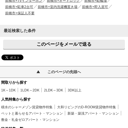
前橋市+TVインターホン
前橋市+オートロック
前橋市+駐輪場
前橋市+駐車2台可
前橋市+室内洗濯機置き場
前橋市+即入居可
前橋市+保証人不要
最近検索した条件
このページをメールで送る
このページの先頭へ
間取りから探す
1K～1DK
1LDK～2DK
2LDK～3DK
3DK以上
人気特集から探す
積水のシャーメゾン賃貸物件特集
大和リビングのD-ROOM賃貸物件特集
ペットと暮らせるアパート・マンション
新築・築浅アパート・マンション
敷金・礼金ゼロアパート・マンション