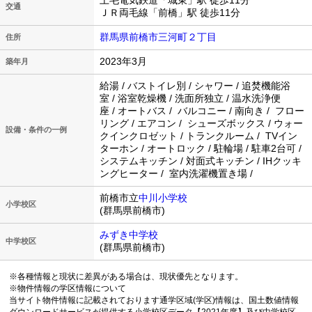
上毛電気鉄道「城東」駅 徒歩11分
交通
ＪＲ両毛線「前橋」駅 徒歩11分
群馬県前橋市三河町２丁目
住所
2023年3月
築年月
給湯 / バストイレ別 / シャワー / 追焚機能浴
室 / 浴室乾燥機 / 洗面所独立 / 温水洗浄便
座 / オートバス / バルコニー / 南向き / フロー
リング / エアコン / シューズボックス / ウォー
設備・条件の一例
クインクロゼット / トランクルーム / TVイン
ターホン / オートロック / 駐輪場 / 駐車2台可 /
システムキッチン / 対面式キッチン / IHクッキ
ングヒーター / 室内洗濯機置き場 /
前橋市立
中川小学校
小学校区
(群馬県前橋市)
みずき中学校
中学校区
(群馬県前橋市)
※各種情報と現状に差異がある場合は、現状優先となります。
※物件情報の学区情報について
当サイト物件情報に記載されております通学区域(学区)情報は、国土数値情報