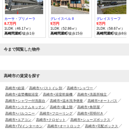
カーサ・プリメーラ
グレイスベル II
グレイスリーフ
8.7万円
9万円
9万円
1LDK（46.17㎡）
1LDK（52.86㎡）
2LDK（58.67㎡）
高崎問屋町
/徒歩1分
高崎問屋町
/徒歩15分
高崎問屋町
/徒歩8分
今まで閲覧した物件
高崎市の賃貸を探す
高崎市+給湯
高崎市+バストイレ別
高崎市+シャワー
高崎市+追焚機能浴室
高崎市+浴室乾燥機
高崎市+洗面所独立
高崎市+シャワー付洗面台
高崎市+温水洗浄便座
高崎市+オートバス
高崎市+システムキッチン
高崎市+最上階
高崎市+角部屋
高崎市+バルコニー
高崎市+フローリング
高崎市+照明付き
高崎市+エアコン
高崎市+クロゼット
高崎市+シューズボックス
高崎市+TVインターホン
高崎市+オートロック
高崎市+宅配ボックス