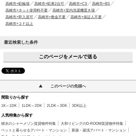
高崎市+駐輪場
高崎市+駐車2台可
高崎市+CS
高崎市+BS
高崎市+ネット使用料不要
高崎市+室内洗濯機置き場
高崎市+即入居可
高崎市+敷金不要
高崎市+保証人不要
高崎市+２Ｆ以上
最近検索した条件
このページをメールで送る
このページの先頭へ
間取りから探す
1K～1DK
1LDK～2DK
2LDK～3DK
3DK以上
人気特集から探す
積水のシャーメゾン賃貸物件特集
大和リビングのD-ROOM賃貸物件特集
ペットと暮らせるアパート・マンション
新築・築浅アパート・マンション