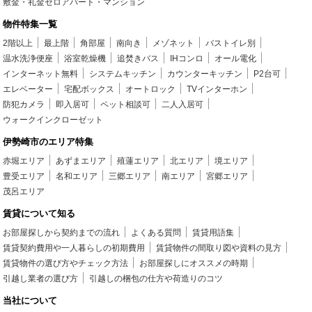
敷金・礼金ゼロアパート・マンション
物件特集一覧
2階以上
最上階
角部屋
南向き
メゾネット
バストイレ別
温水洗浄便座
浴室乾燥機
追焚きバス
IHコンロ
オール電化
インターネット無料
システムキッチン
カウンターキッチン
P2台可
エレベーター
宅配ボックス
オートロック
TVインターホン
防犯カメラ
即入居可
ペット相談可
二人入居可
ウォークインクローゼット
伊勢崎市のエリア特集
赤堀エリア
あずまエリア
殖蓮エリア
北エリア
境エリア
豊受エリア
名和エリア
三郷エリア
南エリア
宮郷エリア
茂呂エリア
賃貸について知る
お部屋探しから契約までの流れ
よくある質問
賃貸用語集
賃貸契約費用や一人暮らしの初期費用
賃貸物件の間取り図や資料の見方
賃貸物件の選び方やチェック方法
お部屋探しにオススメの時期
引越し業者の選び方
引越しの梱包の仕方や荷造りのコツ
当社について