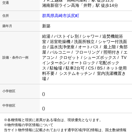
ＪＲ上越線「高崎問屋町」駅 徒歩12分
交通
湘南新宿ライン高海「井野」駅 徒歩14分
群馬県高崎市浜尻町
住所
新築
築年月
給湯 / バストイレ別 / シャワー / 追焚機能浴
室 / 浴室乾燥機 / 洗面所独立 / シャワー付洗面
台 / 温水洗浄便座 / オートバス / 最上階 / 角部
屋 / バルコニー / フローリング / 照明付き / エ
アコン / クロゼット / シューズボックス / TV
設備・条件の一例
インターホン / オートロック / 宅配ボック
ス / 駐輪場 / 駐車2台可 / CS / BS / ネット使用
料不要 / システムキッチン / 室内洗濯機置き
場 /
小学校区
()
中学校区
()
※各種情報と現状に差異がある場合は、現状優先となります。
※物件情報の学区情報について
当サイト物件情報に記載されております通学区域(学区)情報は、国土数値情報