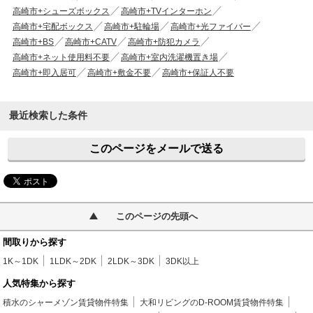
高崎市+シューズボックス
高崎市+TVインターホン
高崎市+宅配ボックス
高崎市+駐輪場
高崎市+光ファイバー
高崎市+BS
高崎市+CATV
高崎市+防犯カメラ
高崎市+ネット使用料不要
高崎市+室内洗濯機置き場
高崎市+即入居可
高崎市+敷金不要
高崎市+保証人不要
最近検索した条件
このページをメールで送る
このページの先頭へ
間取りから探す
1K～1DK
1LDK～2DK
2LDK～3DK
3DK以上
人気特集から探す
積水のシャーメゾン賃貸物件特集
大和リビングのD-ROOM賃貸物件特集