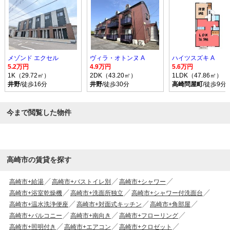
メゾンド エクセル
ヴィラ・オトンヌ A
ハイツスズキ A
5.2万円
4.9万円
5.6万円
1K（29.72㎡）
2DK（43.20㎡）
1LDK（47.86㎡）
井野
/徒歩16分
井野
/徒歩30分
高崎問屋町
/徒歩9分
今まで閲覧した物件
高崎市の賃貸を探す
高崎市+給湯
高崎市+バストイレ別
高崎市+シャワー
高崎市+浴室乾燥機
高崎市+洗面所独立
高崎市+シャワー付洗面台
高崎市+温水洗浄便座
高崎市+対面式キッチン
高崎市+角部屋
高崎市+バルコニー
高崎市+南向き
高崎市+フローリング
高崎市+照明付き
高崎市+エアコン
高崎市+クロゼット