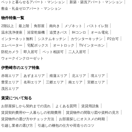
ペットと暮らせるアパート・マンション
新築・築浅アパート・マンション
敷金・礼金ゼロアパート・マンション
物件特集一覧
2階以上
最上階
角部屋
南向き
メゾネット
バストイレ別
温水洗浄便座
浴室乾燥機
追焚きバス
IHコンロ
オール電化
インターネット無料
システムキッチン
カウンターキッチン
P2台可
エレベーター
宅配ボックス
オートロック
TVインターホン
防犯カメラ
即入居可
ペット相談可
二人入居可
ウォークインクローゼット
伊勢崎市のエリア特集
赤堀エリア
あずまエリア
殖蓮エリア
北エリア
境エリア
豊受エリア
名和エリア
三郷エリア
南エリア
宮郷エリア
茂呂エリア
賃貸について知る
お部屋探しから契約までの流れ
よくある質問
賃貸用語集
賃貸契約費用や一人暮らしの初期費用
賃貸物件の間取り図や資料の見方
賃貸物件の選び方やチェック方法
お部屋探しにオススメの時期
引越し業者の選び方
引越しの梱包の仕方や荷造りのコツ