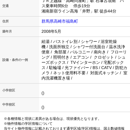
ＪＲ上越線「高崎問屋町」駅 石塚古墳南 バ
ス乗車時間6分 停歩19分
交通
湘南新宿ライン高海「井野」駅 徒歩44分
群馬県高崎市福島町
住所
2008年5月
築年月
給湯 / バストイレ別 / シャワー / 浴室乾燥
機 / 洗面所独立 / シャワー付洗面台 / 温水洗浄
便座 / 角部屋 / バルコニー / 南向き / フローリ
ング / 照明付き / エアコン / クロゼット / シュ
設備・条件の一例
ーズボックス / TVインターホン / 宅配ボック
ス / 駐輪場 / 光ファイバー / BS / CATV / 防犯カ
メラ / ネット使用料不要 / 対面式キッチン / 室
内洗濯機置き場 /
小学校区
()
中学校区
()
※各種情報と現状に差異がある場合は、現状優先となります。
※物件情報の学区情報について
当サイト物件情報に記載されております通学区域(学区)情報は、国土数値情報