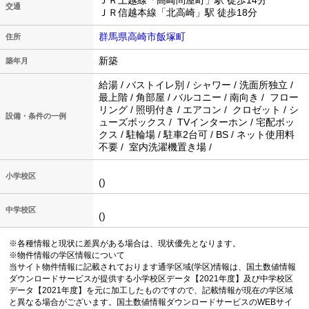
ＪＲ上越線「高崎問屋町」駅 徒歩14分
交通
ＪＲ信越本線「北高崎」駅 徒歩18分
群馬県高崎市飯塚町
住所
新築
築年月
給湯 / バストイレ別 / シャワー / 洗面所独立 /
最上階 / 角部屋 / バルコニー / 南向き / フロー
リング / 照明付き / エアコン / クロゼット / シ
設備・条件の一例
ューズボックス / TVインターホン / 宅配ボッ
クス / 駐輪場 / 駐車2台可 / BS / ネット使用料
不要 / 室内洗濯機置き場 /
小学校区
()
中学校区
()
※各種情報と現状に差異がある場合は、現状優先となります。
※物件情報の学区情報について
当サイト物件情報に記載されております通学区域(学区)情報は、国土数値情報
ダウンロードサービスが提供する小学校区データ【2021年度】及び中学校区
データ【2021年度】を元に加工したものですので、記載情報が現在の学区域
と異なる場合がございます。国土数値情報ダウンロードサービスのWEBサイ