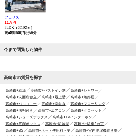
フェリス
11万円
2LDK（62.92㎡）
高崎問屋町
/徒歩9分
今まで閲覧した物件
高崎市の賃貸を探す
高崎市+給湯
高崎市+バストイレ別
高崎市+シャワー
高崎市+洗面所独立
高崎市+最上階
高崎市+角部屋
高崎市+バルコニー
高崎市+南向き
高崎市+フローリング
高崎市+照明付き
高崎市+エアコン
高崎市+クロゼット
高崎市+シューズボックス
高崎市+TVインターホン
高崎市+宅配ボックス
高崎市+駐輪場
高崎市+駐車2台可
高崎市+BS
高崎市+ネット使用料不要
高崎市+室内洗濯機置き場