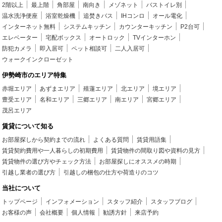
2階以上
最上階
角部屋
南向き
メゾネット
バストイレ別
温水洗浄便座
浴室乾燥機
追焚きバス
IHコンロ
オール電化
インターネット無料
システムキッチン
カウンターキッチン
P2台可
エレベーター
宅配ボックス
オートロック
TVインターホン
防犯カメラ
即入居可
ペット相談可
二人入居可
ウォークインクローゼット
伊勢崎市のエリア特集
赤堀エリア
あずまエリア
殖蓮エリア
北エリア
境エリア
豊受エリア
名和エリア
三郷エリア
南エリア
宮郷エリア
茂呂エリア
賃貸について知る
お部屋探しから契約までの流れ
よくある質問
賃貸用語集
賃貸契約費用や一人暮らしの初期費用
賃貸物件の間取り図や資料の見方
賃貸物件の選び方やチェック方法
お部屋探しにオススメの時期
引越し業者の選び方
引越しの梱包の仕方や荷造りのコツ
当社について
トップページ
インフォメーション
スタッフ紹介
スタッフブログ
お客様の声
会社概要
個人情報
勧誘方針
来店予約