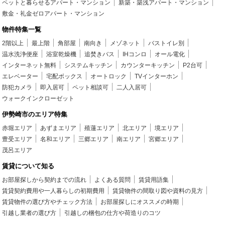
ペットと暮らせるアパート・マンション
新築・築浅アパート・マンション
敷金・礼金ゼロアパート・マンション
物件特集一覧
2階以上
最上階
角部屋
南向き
メゾネット
バストイレ別
温水洗浄便座
浴室乾燥機
追焚きバス
IHコンロ
オール電化
インターネット無料
システムキッチン
カウンターキッチン
P2台可
エレベーター
宅配ボックス
オートロック
TVインターホン
防犯カメラ
即入居可
ペット相談可
二人入居可
ウォークインクローゼット
伊勢崎市のエリア特集
赤堀エリア
あずまエリア
殖蓮エリア
北エリア
境エリア
豊受エリア
名和エリア
三郷エリア
南エリア
宮郷エリア
茂呂エリア
賃貸について知る
お部屋探しから契約までの流れ
よくある質問
賃貸用語集
賃貸契約費用や一人暮らしの初期費用
賃貸物件の間取り図や資料の見方
賃貸物件の選び方やチェック方法
お部屋探しにオススメの時期
引越し業者の選び方
引越しの梱包の仕方や荷造りのコツ