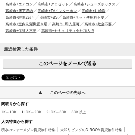
高崎市+エアコン
高崎市+クロゼット
高崎市+シューズボックス
高崎市+床下収納
高崎市+TVインターホン
高崎市+駐輪場
高崎市+駐車2台可
高崎市+BS
高崎市+ネット使用料不要
高崎市+室内洗濯機置き場
高崎市+即入居可
高崎市+敷金不要
高崎市+保証人不要
高崎市+セキュリティ会社加入済
最近検索した条件
このページをメールで送る
このページの先頭へ
間取りから探す
1K～1DK
1LDK～2DK
2LDK～3DK
3DK以上
人気特集から探す
積水のシャーメゾン賃貸物件特集
大和リビングのD-ROOM賃貸物件特集