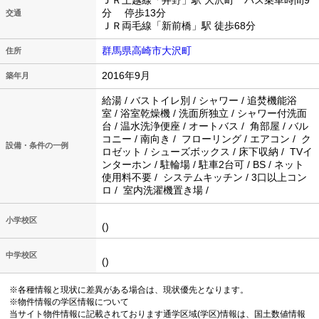
ＪＲ上越線「井野」駅 大沢町 バス乗車時間9
分 停歩13分
交通
ＪＲ両毛線「新前橋」駅 徒歩68分
群馬県高崎市大沢町
住所
2016年9月
築年月
給湯 / バストイレ別 / シャワー / 追焚機能浴
室 / 浴室乾燥機 / 洗面所独立 / シャワー付洗面
台 / 温水洗浄便座 / オートバス / 角部屋 / バル
コニー / 南向き / フローリング / エアコン / ク
設備・条件の一例
ロゼット / シューズボックス / 床下収納 / TVイ
ンターホン / 駐輪場 / 駐車2台可 / BS / ネット
使用料不要 / システムキッチン / 3口以上コン
ロ / 室内洗濯機置き場 /
小学校区
()
中学校区
()
※各種情報と現状に差異がある場合は、現状優先となります。
※物件情報の学区情報について
当サイト物件情報に記載されております通学区域(学区)情報は、国土数値情報