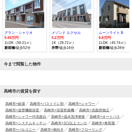
グラン・シャリオ
メゾンド エクセル
ムーンライト B
5.45万円
5.2万円
6.8万円
1LDK（50.21㎡）
1K（29.72㎡）
1LDK（45.74㎡）
新前橋
/徒歩52分
井野
/徒歩16分
新前橋
/徒歩28分
今まで閲覧した物件
高崎市の賃貸を探す
高崎市+給湯
高崎市+バストイレ別
高崎市+シャワー
高崎市+追焚機能浴室
高崎市+浴室乾燥機
高崎市+洗面所独立
高崎市+シャワー付洗面台
高崎市+温水洗浄便座
高崎市+オートバス
高崎市+システムキッチン
高崎市+3口以上コンロ
高崎市+角部屋
高崎市+バルコニー
高崎市+南向き
高崎市+フローリング