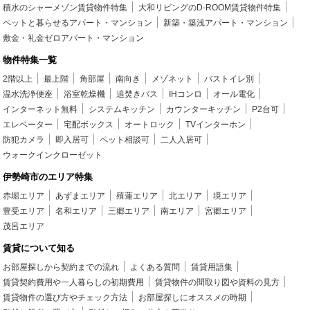
積水のシャーメゾン賃貸物件特集
大和リビングのD-ROOM賃貸物件特集
ペットと暮らせるアパート・マンション
新築・築浅アパート・マンション
敷金・礼金ゼロアパート・マンション
物件特集一覧
2階以上
最上階
角部屋
南向き
メゾネット
バストイレ別
温水洗浄便座
浴室乾燥機
追焚きバス
IHコンロ
オール電化
インターネット無料
システムキッチン
カウンターキッチン
P2台可
エレベーター
宅配ボックス
オートロック
TVインターホン
防犯カメラ
即入居可
ペット相談可
二人入居可
ウォークインクローゼット
伊勢崎市のエリア特集
赤堀エリア
あずまエリア
殖蓮エリア
北エリア
境エリア
豊受エリア
名和エリア
三郷エリア
南エリア
宮郷エリア
茂呂エリア
賃貸について知る
お部屋探しから契約までの流れ
よくある質問
賃貸用語集
賃貸契約費用や一人暮らしの初期費用
賃貸物件の間取り図や資料の見方
賃貸物件の選び方やチェック方法
お部屋探しにオススメの時期