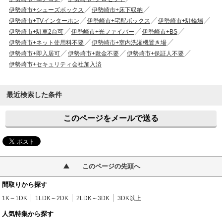
伊勢崎市+シューズボックス
伊勢崎市+床下収納
伊勢崎市+TVインターホン
伊勢崎市+宅配ボックス
伊勢崎市+駐輪場
伊勢崎市+駐車2台可
伊勢崎市+光ファイバー
伊勢崎市+BS
伊勢崎市+ネット使用料不要
伊勢崎市+室内洗濯機置き場
伊勢崎市+即入居可
伊勢崎市+敷金不要
伊勢崎市+保証人不要
伊勢崎市+セキュリティ会社加入済
最近検索した条件
このページをメールで送る
このページの先頭へ
間取りから探す
1K～1DK
1LDK～2DK
2LDK～3DK
3DK以上
人気特集から探す