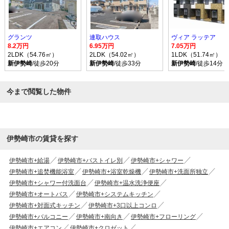
グランツ
連取ハウス
ヴィア ラッテア
8.2万円
6.95万円
7.05万円
2LDK（54.76㎡）
2LDK（54.02㎡）
1LDK（51.74㎡）
新伊勢崎
/徒歩20分
新伊勢崎
/徒歩33分
新伊勢崎
/徒歩14分
今まで閲覧した物件
伊勢崎市の賃貸を探す
伊勢崎市+給湯
伊勢崎市+バストイレ別
伊勢崎市+シャワー
伊勢崎市+追焚機能浴室
伊勢崎市+浴室乾燥機
伊勢崎市+洗面所独立
伊勢崎市+シャワー付洗面台
伊勢崎市+温水洗浄便座
伊勢崎市+オートバス
伊勢崎市+システムキッチン
伊勢崎市+対面式キッチン
伊勢崎市+3口以上コンロ
伊勢崎市+バルコニー
伊勢崎市+南向き
伊勢崎市+フローリング
伊勢崎市+エアコン
伊勢崎市+クロゼット