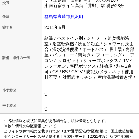
ＪＲ上越線「高崎問屋町」駅 徒歩20分
交通
湘南新宿ライン高海「井野」駅 徒歩28分
群馬県高崎市貝沢町
住所
2011年5月
築年月
給湯 / バストイレ別 / シャワー / 追焚機能浴
室 / 浴室乾燥機 / 洗面所独立 / シャワー付洗面
台 / 温水洗浄便座 / オートバス / 最上階 / 角部
屋 / バルコニー / 南向き / フローリング / エア
設備・条件の一例
コン / クロゼット / シューズボックス / TVイ
ンターホン / 宅配ボックス / 駐輪場 / 駐車2台
可 / CS / BS / CATV / 防犯カメラ / ネット使用
料不要 / 対面式キッチン / 室内洗濯機置き場 /
小学校区
()
中学校区
()
※各種情報と現状に差異がある場合は、現状優先となります。
※物件情報の学区情報について
当サイト物件情報に記載されております通学区域(学区)情報は、国土数値情報
ダウンロードサービスが提供する小学校区データ【2021年度】及び中学校区