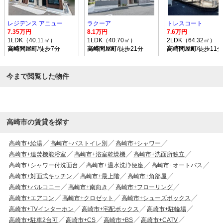
レジデンス アニュー
ラクーア
トレスコート
7.35万円
8.1万円
7.6万円
1LDK（40.11㎡）
1LDK（40.70㎡）
2LDK（64.32㎡）
高崎問屋町
/徒歩7分
高崎問屋町
/徒歩21分
高崎問屋町
/徒歩11分
今まで閲覧した物件
高崎市の賃貸を探す
高崎市+給湯
高崎市+バストイレ別
高崎市+シャワー
高崎市+追焚機能浴室
高崎市+浴室乾燥機
高崎市+洗面所独立
高崎市+シャワー付洗面台
高崎市+温水洗浄便座
高崎市+オートバス
高崎市+対面式キッチン
高崎市+最上階
高崎市+角部屋
高崎市+バルコニー
高崎市+南向き
高崎市+フローリング
高崎市+エアコン
高崎市+クロゼット
高崎市+シューズボックス
高崎市+TVインターホン
高崎市+宅配ボックス
高崎市+駐輪場
高崎市+駐車2台可
高崎市+CS
高崎市+BS
高崎市+CATV