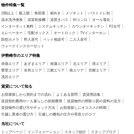
物件特集一覧
2階以上
最上階
角部屋
南向き
メゾネット
バストイレ別
温水洗浄便座
浴室乾燥機
追焚きバス
IHコンロ
オール電化
インターネット無料
システムキッチン
カウンターキッチン
P2台可
エレベーター
宅配ボックス
オートロック
TVインターホン
防犯カメラ
即入居可
ペット相談可
二人入居可
ウォークインクローゼット
伊勢崎市のエリア特集
赤堀エリア
あずまエリア
殖蓮エリア
北エリア
境エリア
豊受エリア
名和エリア
三郷エリア
南エリア
宮郷エリア
茂呂エリア
賃貸について知る
お部屋探しから契約までの流れ
よくある質問
賃貸用語集
賃貸契約費用や一人暮らしの初期費用
賃貸物件の間取り図や資料の見方
賃貸物件の選び方やチェック方法
お部屋探しにオススメの時期
引越し業者の選び方
引越しの梱包の仕方や荷造りのコツ
当社について
トップページ
インフォメーション
スタッフ紹介
スタッフブログ