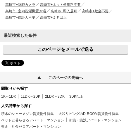
高崎市+防犯カメラ
高崎市+ネット使用料不要
高崎市+室内洗濯機置き場
高崎市+即入居可
高崎市+敷金不要
高崎市+保証人不要
高崎市+２Ｆ以上
最近検索した条件
このページをメールで送る
このページの先頭へ
間取りから探す
1K～1DK
1LDK～2DK
2LDK～3DK
3DK以上
人気特集から探す
積水のシャーメゾン賃貸物件特集
大和リビングのD-ROOM賃貸物件特集
ペットと暮らせるアパート・マンション
新築・築浅アパート・マンション
敷金・礼金ゼロアパート・マンション