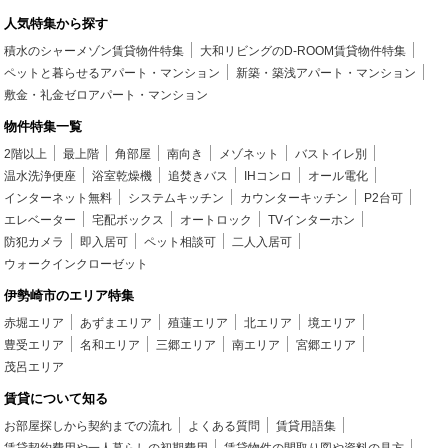
人気特集から探す
積水のシャーメゾン賃貸物件特集
大和リビングのD-ROOM賃貸物件特集
ペットと暮らせるアパート・マンション
新築・築浅アパート・マンション
敷金・礼金ゼロアパート・マンション
物件特集一覧
2階以上
最上階
角部屋
南向き
メゾネット
バストイレ別
温水洗浄便座
浴室乾燥機
追焚きバス
IHコンロ
オール電化
インターネット無料
システムキッチン
カウンターキッチン
P2台可
エレベーター
宅配ボックス
オートロック
TVインターホン
防犯カメラ
即入居可
ペット相談可
二人入居可
ウォークインクローゼット
伊勢崎市のエリア特集
赤堀エリア
あずまエリア
殖蓮エリア
北エリア
境エリア
豊受エリア
名和エリア
三郷エリア
南エリア
宮郷エリア
茂呂エリア
賃貸について知る
お部屋探しから契約までの流れ
よくある質問
賃貸用語集
賃貸契約費用や一人暮らしの初期費用
賃貸物件の間取り図や資料の見方