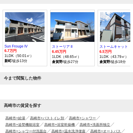
Sun Frouge IV
ストーリア II
ストームキャット
6.7万円
6.45万円
6.5万円
1LDK（50.01㎡）
1LDK（48.65㎡）
1LDK（43.79㎡）
新町
/徒歩13分
倉賀野
/徒歩27分
倉賀野
/徒歩18分
今まで閲覧した物件
高崎市の賃貸を探す
高崎市+給湯
高崎市+バストイレ別
高崎市+シャワー
高崎市+追焚機能浴室
高崎市+浴室乾燥機
高崎市+洗面所独立
高崎市+シャワー付洗面台
高崎市+温水洗浄便座
高崎市+オートバス