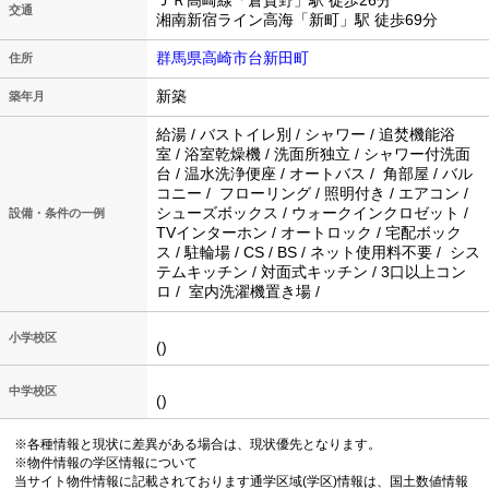
ＪＲ高崎線「倉賀野」駅 徒歩26分
交通
湘南新宿ライン高海「新町」駅 徒歩69分
群馬県高崎市台新田町
住所
新築
築年月
給湯 / バストイレ別 / シャワー / 追焚機能浴
室 / 浴室乾燥機 / 洗面所独立 / シャワー付洗面
台 / 温水洗浄便座 / オートバス / 角部屋 / バル
コニー / フローリング / 照明付き / エアコン /
シューズボックス / ウォークインクロゼット /
設備・条件の一例
TVインターホン / オートロック / 宅配ボック
ス / 駐輪場 / CS / BS / ネット使用料不要 / シス
テムキッチン / 対面式キッチン / 3口以上コン
ロ / 室内洗濯機置き場 /
小学校区
()
中学校区
()
※各種情報と現状に差異がある場合は、現状優先となります。
※物件情報の学区情報について
当サイト物件情報に記載されております通学区域(学区)情報は、国土数値情報