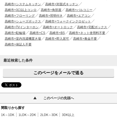
高崎市+システムキッチン
高崎市+対面式キッチン
高崎市+3口以上コンロ
高崎市+角部屋
高崎市+バルコニー
高崎市+フローリング
高崎市+照明付き
高崎市+エアコン
高崎市+シューズボックス
高崎市+ウォークインクロゼット
高崎市+TVインターホン
高崎市+オートロック
高崎市+宅配ボックス
高崎市+駐輪場
高崎市+CS
高崎市+BS
高崎市+ネット使用料不要
高崎市+室内洗濯機置き場
高崎市+即入居可
高崎市+敷金不要
高崎市+保証人不要
最近検索した条件
このページをメールで送る
このページの先頭へ
間取りから探す
1K～1DK
1LDK～2DK
2LDK～3DK
3DK以上