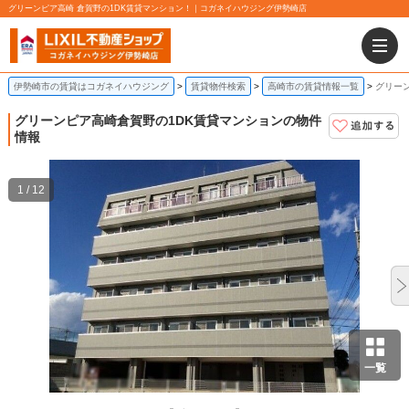
グリーンピア高崎 倉賀野の1DK賃貸マンション！｜コガネイハウジング伊勢崎店
伊勢崎市の賃貸はコガネイハウジング
賃貸物件検索
高崎市の賃貸情報一覧
グリーン
グリーンピア高崎
倉賀野の1DK賃貸マンションの物件
情報
1 / 12
一覧