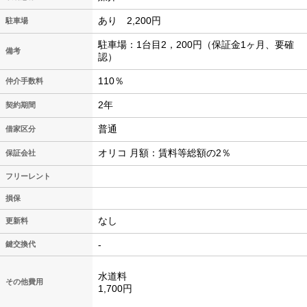
あり 2,200円
駐車場
駐車場：1台目2，200円（保証金1ヶ月、要確
備考
認）
110％
仲介手数料
2年
契約期間
普通
借家区分
オリコ 月額：賃料等総額の2％
保証会社
フリーレント
損保
なし
更新料
-
鍵交換代
水道料
その他費用
1,700円