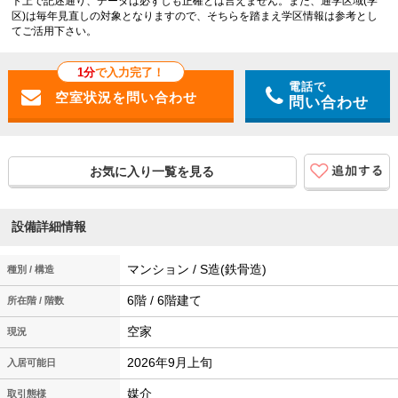
ト上で記述通り、データは必ずしも正確とは言えません。また、通学区域(学
区)は毎年見直しの対象となりますので、そちらを踏まえ学区情報は参考とし
てご活用下さい。
1分
で入力完了！
電話で
問い合わせ
お気に入り一覧を見る
設備詳細情報
マンション / S造(鉄骨造)
種別 / 構造
6階 / 6階建て
所在階 / 階数
空家
現況
2026年9月上旬
入居可能日
媒介
取引態様