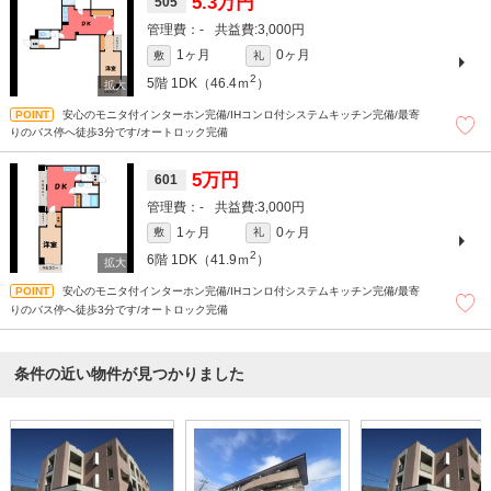
5.3万円
505
-
3,000円
1ヶ月
0ヶ月
敷
礼
2
5階
1DK（46.4ｍ
）
安心のモニタ付インターホン完備/IHコンロ付システムキッチン完備/最寄
りのバス停へ徒歩3分です/オートロック完備
5万円
601
-
3,000円
1ヶ月
0ヶ月
敷
礼
2
6階
1DK（41.9ｍ
）
安心のモニタ付インターホン完備/IHコンロ付システムキッチン完備/最寄
りのバス停へ徒歩3分です/オートロック完備
条件の近い物件が見つかりました