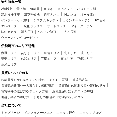
物件特集一覧
2階以上
最上階
角部屋
南向き
メゾネット
バストイレ別
温水洗浄便座
浴室乾燥機
追焚きバス
IHコンロ
オール電化
インターネット無料
システムキッチン
カウンターキッチン
P2台可
エレベーター
宅配ボックス
オートロック
TVインターホン
防犯カメラ
即入居可
ペット相談可
二人入居可
ウォークインクローゼット
伊勢崎市のエリア特集
赤堀エリア
あずまエリア
殖蓮エリア
北エリア
境エリア
豊受エリア
名和エリア
三郷エリア
南エリア
宮郷エリア
茂呂エリア
賃貸について知る
お部屋探しから契約までの流れ
よくある質問
賃貸用語集
賃貸契約費用や一人暮らしの初期費用
賃貸物件の間取り図や資料の見方
賃貸物件の選び方やチェック方法
お部屋探しにオススメの時期
引越し業者の選び方
引越しの梱包の仕方や荷造りのコツ
当社について
トップページ
インフォメーション
スタッフ紹介
スタッフブログ