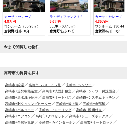
カーサ・セレーノ
ラ・ディファンスミキ
カーサ・セレーノ
4.8万円
5.6万円
4.35万円
ワンルーム（30.98㎡）
3LDK（63.46㎡）
ワンルーム（30.44
倉賀野
/徒歩18分
倉賀野
/徒歩19分
倉賀野
/徒歩18分
今まで閲覧した物件
高崎市の賃貸を探す
高崎市+給湯
高崎市+バストイレ別
高崎市+シャワー
高崎市+追焚機能浴室
高崎市+洗面所独立
高崎市+シャワー付洗面台
高崎市+温水洗浄便座
高崎市+オートバス
高崎市+システムキッチン
高崎市+IHクッキングヒーター
高崎市+最上階
高崎市+角部屋
高崎市+バルコニー
高崎市+フローリング
高崎市+照明付き
高崎市+エアコン
高崎市+クロゼット
高崎市+シューズボックス
高崎市+全居室収納
高崎市+TVインターホン
高崎市+オートロック