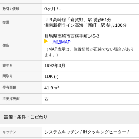
0ヶ月 / -
敷引 / 償却
ＪＲ高崎線「倉賀野」駅 徒歩61分
交通
湘南新宿ライン高海「新町」駅 徒歩108分
群馬県高崎市西横手町145-3
周辺MAP
住所
（MAP表示は、位置情報が正確でない場合があり
ます。)
1992年3月
築年月
1DK (-)
間取り
2
41.9ｍ
専有面積
西
主要採光面
設備・条件・こだわり
システムキッチン / IHクッキングヒーター /
キッチン