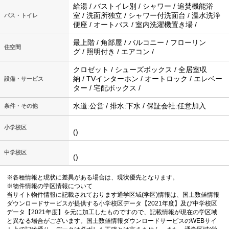
給湯 / バストイレ別 / シャワー / 追焚機能浴
室 / 洗面所独立 / シャワー付洗面台 / 温水洗浄
バス・トイレ
便座 / オートバス / 室内洗濯機置き場 /
最上階 / 角部屋 / バルコニー / フローリン
住空間
グ / 照明付き / エアコン /
クロゼット / シューズボックス / 全居室収
納 / TVインターホン / オートロック / エレベー
設備・サービス
ター / 宅配ボックス /
水道:公営 / 排水:下水 / 保証会社:任意加入
条件・その他
小学校区
()
中学校区
()
※各種情報と現状に差異がある場合は、現状優先となります。
※物件情報の学区情報について
当サイト物件情報に記載されております通学区域(学区)情報は、国土数値情報
ダウンロードサービスが提供する小学校区データ【2021年度】及び中学校区
データ【2021年度】を元に加工したものですので、記載情報が現在の学区域
と異なる場合がございます。国土数値情報ダウンロードサービスのWEBサイ