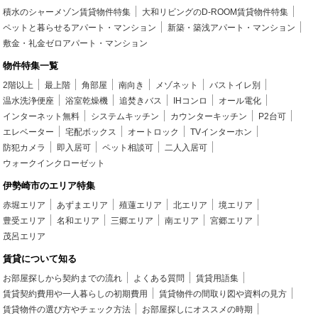
積水のシャーメゾン賃貸物件特集
大和リビングのD-ROOM賃貸物件特集
ペットと暮らせるアパート・マンション
新築・築浅アパート・マンション
敷金・礼金ゼロアパート・マンション
物件特集一覧
2階以上
最上階
角部屋
南向き
メゾネット
バストイレ別
温水洗浄便座
浴室乾燥機
追焚きバス
IHコンロ
オール電化
インターネット無料
システムキッチン
カウンターキッチン
P2台可
エレベーター
宅配ボックス
オートロック
TVインターホン
防犯カメラ
即入居可
ペット相談可
二人入居可
ウォークインクローゼット
伊勢崎市のエリア特集
赤堀エリア
あずまエリア
殖蓮エリア
北エリア
境エリア
豊受エリア
名和エリア
三郷エリア
南エリア
宮郷エリア
茂呂エリア
賃貸について知る
お部屋探しから契約までの流れ
よくある質問
賃貸用語集
賃貸契約費用や一人暮らしの初期費用
賃貸物件の間取り図や資料の見方
賃貸物件の選び方やチェック方法
お部屋探しにオススメの時期