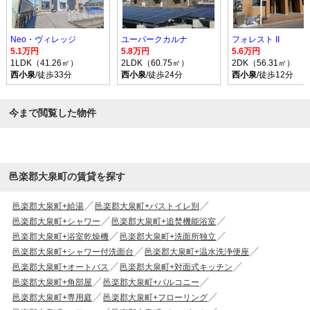
Neo・ヴィレッジ
ユーパークカルナ
フォレスト II
5.1万円
5.8万円
5.6万円
1LDK（41.26㎡）
2LDK（60.75㎡）
2DK（56.31㎡）
西小泉
/徒歩33分
西小泉
/徒歩24分
西小泉
/徒歩12分
今まで閲覧した物件
邑楽郡大泉町の賃貸を探す
邑楽郡大泉町+給湯
邑楽郡大泉町+バストイレ別
邑楽郡大泉町+シャワー
邑楽郡大泉町+追焚機能浴室
邑楽郡大泉町+浴室乾燥機
邑楽郡大泉町+洗面所独立
邑楽郡大泉町+シャワー付洗面台
邑楽郡大泉町+温水洗浄便座
邑楽郡大泉町+オートバス
邑楽郡大泉町+対面式キッチン
邑楽郡大泉町+角部屋
邑楽郡大泉町+バルコニー
邑楽郡大泉町+専用庭
邑楽郡大泉町+フローリング