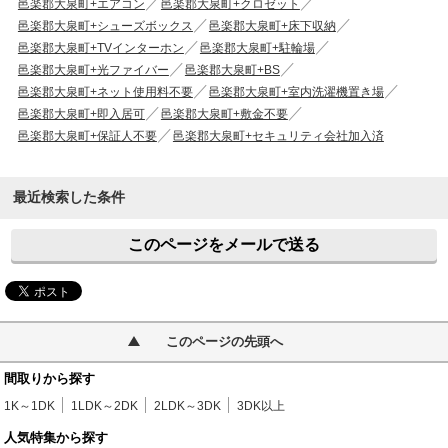
邑楽郡大泉町+エアコン
邑楽郡大泉町+クロゼット
邑楽郡大泉町+シューズボックス
邑楽郡大泉町+床下収納
邑楽郡大泉町+TVインターホン
邑楽郡大泉町+駐輪場
邑楽郡大泉町+光ファイバー
邑楽郡大泉町+BS
邑楽郡大泉町+ネット使用料不要
邑楽郡大泉町+室内洗濯機置き場
邑楽郡大泉町+即入居可
邑楽郡大泉町+敷金不要
邑楽郡大泉町+保証人不要
邑楽郡大泉町+セキュリティ会社加入済
最近検索した条件
このページをメールで送る
このページの先頭へ
間取りから探す
1K～1DK
1LDK～2DK
2LDK～3DK
3DK以上
人気特集から探す