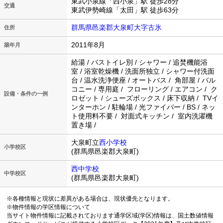
東武小泉線「西小泉」駅 徒歩28分
交通
東武伊勢崎線「太田」駅 徒歩63分
群馬県邑楽郡大泉町大字古氷
住所
2011年8月
築年月
給湯 / バストイレ別 / シャワー / 追焚機能浴
室 / 浴室乾燥機 / 洗面所独立 / シャワー付洗面
台 / 温水洗浄便座 / オートバス / 角部屋 / バル
コニー / 専用庭 / フローリング / エアコン / ク
設備・条件の一例
ロゼット / シューズボックス / 床下収納 / TVイ
ンターホン / 駐輪場 / 光ファイバー / BS / ネッ
ト使用料不要 / 対面式キッチン / 室内洗濯機
置き場 /
大泉町立
西小学校
小学校区
(群馬県邑楽郡大泉町)
西中学校
中学校区
(群馬県邑楽郡大泉町)
※各種情報と現状に差異がある場合は、現状優先となります。
※物件情報の学区情報について
当サイト物件情報に記載されております通学区域(学区)情報は、国土数値情報