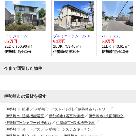
ドゥ ジェーム
プルミエ・ラムール Ａ
パーチェム
6.2万円
6.1万円
6.8万円
2LDK（56.90㎡）
2LDK（53.46㎡）
1LDK（43.61㎡）
伊勢崎
/徒歩35分
伊勢崎
/徒歩30分
伊勢崎
/徒歩13分
今まで閲覧した物件
伊勢崎市の賃貸を探す
伊勢崎市+給湯
伊勢崎市+バストイレ別
伊勢崎市+シャワー
伊勢崎市+追焚機能浴室
伊勢崎市+浴室乾燥機
伊勢崎市+洗面所独立
伊勢崎市+シャワー付洗面台
伊勢崎市+温水洗浄便座
伊勢崎市+オートバス
伊勢崎市+システムキッチン