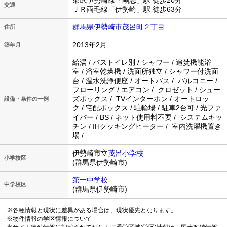
東武伊勢崎線「剛志」駅 徒歩20分
交通
ＪＲ両毛線「伊勢崎」駅 徒歩63分
群馬県伊勢崎市茂呂町２丁目
住所
2013年2月
築年月
給湯 / バストイレ別 / シャワー / 追焚機能浴
室 / 浴室乾燥機 / 洗面所独立 / シャワー付洗面
台 / 温水洗浄便座 / オートバス / バルコニー /
フローリング / エアコン / クロゼット / シュー
ズボックス / TVインターホン / オートロッ
設備・条件の一例
ク / 宅配ボックス / 駐輪場 / 駐車2台可 / 光ファ
イバー / BS / ネット使用料不要 / システムキッ
チン / IHクッキングヒーター / 室内洗濯機置き
場 /
伊勢崎市立
茂呂小学校
小学校区
(群馬県伊勢崎市)
第一中学校
中学校区
(群馬県伊勢崎市)
※各種情報と現状に差異がある場合は、現状優先となります。
※物件情報の学区情報について