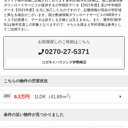
当サイト物件情報に記載されております通学区域(学区)情報は、国土数値情報
ダウンロードサービスが提供する小学校区データ【2021年度】及び中学校区
データ【2021年度】を元に加工したものですので、記載情報が現在の学区域
と異なる場合がございます。国土数値情報ダウンロードサービスのWEBサイ
ト上で記述通り、データは必ずしも正確とは言えません。また、通学区域(学
区)は毎年見直しの対象となりますので、そちらを踏まえ学区情報は参考とし
てご活用下さい。
お部屋探しのご依頼はこちら
0270-27-5371
コガネイハウジング伊勢崎店
こちらの物件の空室状況
2
203
6.3万円
1LDK（41.89ｍ
）
条件の近い物件が見つかりました