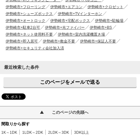
伊勢崎市+IHクッキングヒーター
伊勢崎市+バルコニー
伊勢崎市+フローリング
伊勢崎市+エアコン
伊勢崎市+クロゼット
伊勢崎市+シューズボックス
伊勢崎市+TVインターホン
伊勢崎市+オートロック
伊勢崎市+宅配ボックス
伊勢崎市+駐輪場
伊勢崎市+駐車2台可
伊勢崎市+光ファイバー
伊勢崎市+BS
伊勢崎市+ネット使用料不要
伊勢崎市+室内洗濯機置き場
伊勢崎市+即入居可
伊勢崎市+敷金不要
伊勢崎市+保証人不要
伊勢崎市+セキュリティ会社加入済
最近検索した条件
このページをメールで送る
このページの先頭へ
間取りから探す
1K～1DK
1LDK～2DK
2LDK～3DK
3DK以上