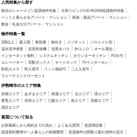
人気特集から探す
積水のシャーメゾン賃貸物件特集
大和リビングのD-ROOM賃貸物件特集
ペットと暮らせるアパート・マンション
新築・築浅アパート・マンション
敷金・礼金ゼロアパート・マンション
物件特集一覧
2階以上
最上階
角部屋
南向き
メゾネット
バストイレ別
温水洗浄便座
浴室乾燥機
追焚きバス
IHコンロ
オール電化
インターネット無料
システムキッチン
カウンターキッチン
P2台可
エレベーター
宅配ボックス
オートロック
TVインターホン
防犯カメラ
即入居可
ペット相談可
二人入居可
ウォークインクローゼット
伊勢崎市のエリア特集
赤堀エリア
あずまエリア
殖蓮エリア
北エリア
境エリア
豊受エリア
名和エリア
三郷エリア
南エリア
宮郷エリア
茂呂エリア
賃貸について知る
お部屋探しから契約までの流れ
よくある質問
賃貸用語集
賃貸契約費用や一人暮らしの初期費用
賃貸物件の間取り図や資料の見方