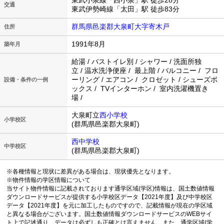
東武小泉線「西小泉」駅 徒歩28分
交通
東武伊勢崎線「太田」駅 徒歩83分
群馬県邑楽郡大泉町大字寄木戸
住所
1991年8月
築年月
給湯 / バストイレ別 / シャワー / 洗面所独
立 / 温水洗浄便座 / 最上階 / バルコニー / フロ
ーリング / エアコン / クロゼット / シューズボ
設備・条件の一例
ックス / TVインターホン / 室内洗濯機置き
場 /
大泉町立
西小学校
小学校区
(群馬県邑楽郡大泉町)
西中学校
中学校区
(群馬県邑楽郡大泉町)
※各種情報と現状に差異がある場合は、現状優先となります。
※物件情報の学区情報について
当サイト物件情報に記載されております通学区域(学区)情報は、国土数値情報
ダウンロードサービスが提供する小学校区データ【2021年度】及び中学校区
データ【2021年度】を元に加工したものですので、記載情報が現在の学区域
と異なる場合がございます。国土数値情報ダウンロードサービスのWEBサイ
ト上で記述通り、データは必ずしも正確とは言えません。また、通学区域(学