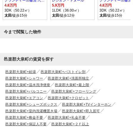
グランディール藤清 弐番館
レジオン・ドヌール
4.8万円
5.9万円
4.8万円
3DK（50.22㎡）
1LDK（36.00㎡）
3DK（50.22㎡）
太田
/徒歩15分
太田
/徒歩12分
太田
/徒歩15分
今まで閲覧した物件
邑楽郡大泉町の賃貸を探す
邑楽郡大泉町+給湯
邑楽郡大泉町+バストイレ別
邑楽郡大泉町+シャワー
邑楽郡大泉町+洗面所独立
邑楽郡大泉町+温水洗浄便座
邑楽郡大泉町+最上階
邑楽郡大泉町+バルコニー
邑楽郡大泉町+フローリング
邑楽郡大泉町+エアコン
邑楽郡大泉町+クロゼット
邑楽郡大泉町+シューズボックス
邑楽郡大泉町+TVインターホン
邑楽郡大泉町+室内洗濯機置き場
邑楽郡大泉町+即入居可
邑楽郡大泉町+敷金不要
邑楽郡大泉町+礼金不要
邑楽郡大泉町+保証人不要
邑楽郡大泉町+２Ｆ以上