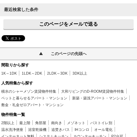
最近検索した条件
このページをメールで送る
このページの先頭へ
間取りから探す
1K～1DK
1LDK～2DK
2LDK～3DK
3DK以上
人気特集から探す
積水のシャーメゾン賃貸物件特集
大和リビングのD-ROOM賃貸物件特集
ペットと暮らせるアパート・マンション
新築・築浅アパート・マンション
敷金・礼金ゼロアパート・マンション
物件特集一覧
2階以上
最上階
角部屋
南向き
メゾネット
バストイレ別
温水洗浄便座
浴室乾燥機
追焚きバス
IHコンロ
オール電化
インターネット無料
システムキッチン
カウンターキッチン
P2台可