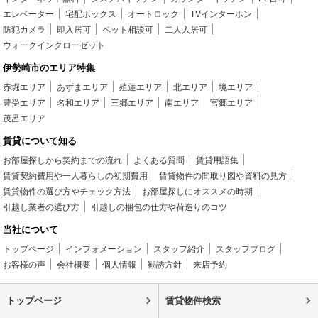
エレベーター
宅配ボックス
オートロック
TVインターホン
防犯カメラ
即入居可
ペット相談可
二人入居可
ウォークインクローゼット
伊勢崎市のエリア特集
赤堀エリア
あずまエリア
殖蓮エリア
北エリア
境エリア
豊受エリア
名和エリア
三郷エリア
南エリア
宮郷エリア
茂呂エリア
賃貸について知る
お部屋探しから契約までの流れ
よくある質問
賃貸用語集
賃貸契約費用や一人暮らしの初期費用
賃貸物件の間取り図や資料の見方
賃貸物件の選び方やチェック方法
お部屋探しにオススメの時期
引越し業者の選び方
引越しの梱包の仕方や荷造りのコツ
当社について
トップページ
インフォメーション
スタッフ紹介
スタッフブログ
お客様の声
会社概要
個人情報
勧誘方針
来店予約
トップページ
賃貸物件検索