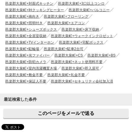
邑楽郡大泉町+対面式キッチン
邑楽郡大泉町+3口以上コンロ
邑楽郡大泉町+IHクッキングヒーター
邑楽郡大泉町+バルコニー
邑楽郡大泉町+南向き
邑楽郡大泉町+フローリング
邑楽郡大泉町+照明付き
邑楽郡大泉町+エアコン
邑楽郡大泉町+シューズボックス
邑楽郡大泉町+床下収納
邑楽郡大泉町+全居室収納
邑楽郡大泉町+ウォークインクロゼット
邑楽郡大泉町+TVインターホン
邑楽郡大泉町+宅配ボックス
邑楽郡大泉町+駐輪場
邑楽郡大泉町+駐車2台可
邑楽郡大泉町+光ファイバー
邑楽郡大泉町+CS
邑楽郡大泉町+BS
邑楽郡大泉町+防犯カメラ
邑楽郡大泉町+ネット使用料不要
邑楽郡大泉町+室内洗濯機置き場
邑楽郡大泉町+即入居可
邑楽郡大泉町+敷金不要
邑楽郡大泉町+礼金不要
邑楽郡大泉町+保証人不要
邑楽郡大泉町+セキュリティ会社加入済
最近検索した条件
このページをメールで送る