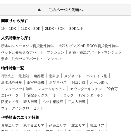
このページの先頭へ
間取りから探す
1K～1DK
1LDK～2DK
2LDK～3DK
3DK以上
人気特集から探す
積水のシャーメゾン賃貸物件特集
大和リビングのD-ROOM賃貸物件特集
ペットと暮らせるアパート・マンション
新築・築浅アパート・マンション
敷金・礼金ゼロアパート・マンション
物件特集一覧
2階以上
最上階
角部屋
南向き
メゾネット
バストイレ別
温水洗浄便座
浴室乾燥機
追焚きバス
IHコンロ
オール電化
インターネット無料
システムキッチン
カウンターキッチン
P2台可
エレベーター
宅配ボックス
オートロック
TVインターホン
防犯カメラ
即入居可
ペット相談可
二人入居可
ウォークインクローゼット
伊勢崎市のエリア特集
赤堀エリア
あずまエリア
殖蓮エリア
北エリア
境エリア