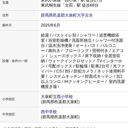
東武小泉線「西小泉」駅 徒歩27分
交通
東武桐生線「太田」駅 徒歩68分
群馬県邑楽郡大泉町大字古氷
住所
2025年6月
築年月
給湯 / バストイレ別 / シャワー / 追焚機能浴
室 / 浴室乾燥機 / 洗面所独立 / シャワー付洗面
台 / 温水洗浄便座 / オートバス / バルコニ
ー / 南向き / フローリング / 照明付き / エアコ
ン / シューズボックス / 床下収納 / 全居室収
納 / ウォークインクロゼット / TVインターホ
設備・条件の一例
ン / 宅配ボックス / 駐輪場 / 駐車2台可 / 光ファ
イバー / CS / BS / 防犯カメラ / ネット使用料不
要 / システムキッチン / 対面式キッチン / 3口
以上コンロ / IHクッキングヒーター / 室内洗濯
機置き場 /
大泉町立
西小学校
小学校区
(群馬県邑楽郡大泉町)
西中学校
中学校区
(群馬県邑楽郡大泉町)