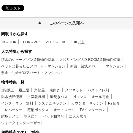
このページの先頭へ
間取りから探す
1K～1DK
1LDK～2DK
2LDK～3DK
3DK以上
人気特集から探す
積水のシャーメゾン賃貸物件特集
大和リビングのD-ROOM賃貸物件特集
ペットと暮らせるアパート・マンション
新築・築浅アパート・マンション
敷金・礼金ゼロアパート・マンション
物件特集一覧
2階以上
最上階
角部屋
南向き
メゾネット
バストイレ別
温水洗浄便座
浴室乾燥機
追焚きバス
IHコンロ
オール電化
インターネット無料
システムキッチン
カウンターキッチン
P2台可
エレベーター
宅配ボックス
オートロック
TVインターホン
防犯カメラ
即入居可
ペット相談可
二人入居可
ウォークインクローゼット
伊勢崎市のエリア特集