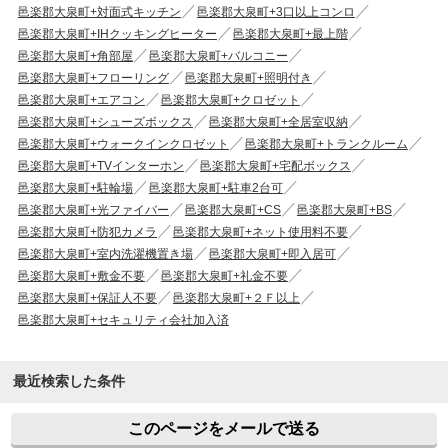
邑楽郡大泉町+対面式キッチン
邑楽郡大泉町+3口以上コンロ
邑楽郡大泉町+IHクッキングヒーター
邑楽郡大泉町+最上階
邑楽郡大泉町+角部屋
邑楽郡大泉町+バルコニー
邑楽郡大泉町+フローリング
邑楽郡大泉町+照明付き
邑楽郡大泉町+エアコン
邑楽郡大泉町+クロゼット
邑楽郡大泉町+シューズボックス
邑楽郡大泉町+全居室収納
邑楽郡大泉町+ウォークインクロゼット
邑楽郡大泉町+トランクルーム
邑楽郡大泉町+TVインターホン
邑楽郡大泉町+宅配ボックス
邑楽郡大泉町+駐輪場
邑楽郡大泉町+駐車2台可
邑楽郡大泉町+光ファイバー
邑楽郡大泉町+CS
邑楽郡大泉町+BS
邑楽郡大泉町+防犯カメラ
邑楽郡大泉町+ネット使用料不要
邑楽郡大泉町+室内洗濯機置き場
邑楽郡大泉町+即入居可
邑楽郡大泉町+敷金不要
邑楽郡大泉町+礼金不要
邑楽郡大泉町+保証人不要
邑楽郡大泉町+２Ｆ以上
邑楽郡大泉町+セキュリティ会社加入済
最近検索した条件
このページをメールで送る