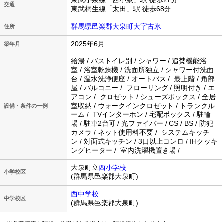
東武小泉線「西小泉」駅 徒歩27分
交通
東武桐生線「太田」駅 徒歩68分
群馬県邑楽郡大泉町大字古氷
住所
2025年6月
築年月
給湯 / バストイレ別 / シャワー / 追焚機能浴
室 / 浴室乾燥機 / 洗面所独立 / シャワー付洗面
台 / 温水洗浄便座 / オートバス / 最上階 / 角部
屋 / バルコニー / フローリング / 照明付き / エ
アコン / クロゼット / シューズボックス / 全居
室収納 / ウォークインクロゼット / トランクル
設備・条件の一例
ーム / TVインターホン / 宅配ボックス / 駐輪
場 / 駐車2台可 / 光ファイバー / CS / BS / 防犯
カメラ / ネット使用料不要 / システムキッチ
ン / 対面式キッチン / 3口以上コンロ / IHクッキ
ングヒーター / 室内洗濯機置き場 /
大泉町立
西小学校
小学校区
(群馬県邑楽郡大泉町)
西中学校
中学校区
(群馬県邑楽郡大泉町)