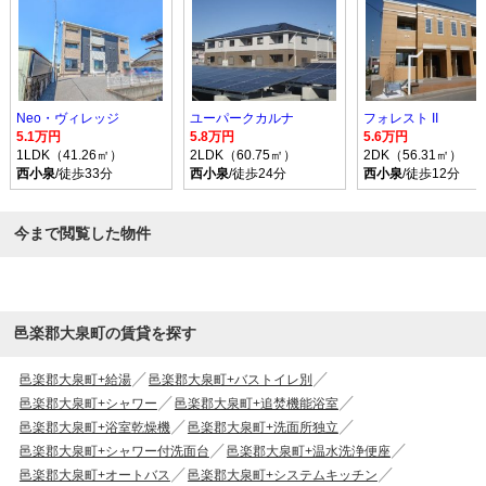
Neo・ヴィレッジ
ユーパークカルナ
フォレスト II
5.1万円
5.8万円
5.6万円
1LDK（41.26㎡）
2LDK（60.75㎡）
2DK（56.31㎡）
西小泉
/徒歩33分
西小泉
/徒歩24分
西小泉
/徒歩12分
今まで閲覧した物件
邑楽郡大泉町の賃貸を探す
邑楽郡大泉町+給湯
邑楽郡大泉町+バストイレ別
邑楽郡大泉町+シャワー
邑楽郡大泉町+追焚機能浴室
邑楽郡大泉町+浴室乾燥機
邑楽郡大泉町+洗面所独立
邑楽郡大泉町+シャワー付洗面台
邑楽郡大泉町+温水洗浄便座
邑楽郡大泉町+オートバス
邑楽郡大泉町+システムキッチン