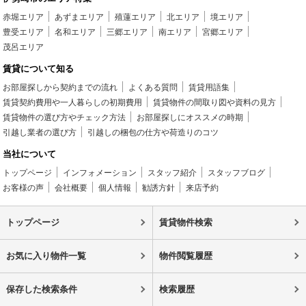
赤堀エリア
あずまエリア
殖蓮エリア
北エリア
境エリア
豊受エリア
名和エリア
三郷エリア
南エリア
宮郷エリア
茂呂エリア
賃貸について知る
お部屋探しから契約までの流れ
よくある質問
賃貸用語集
賃貸契約費用や一人暮らしの初期費用
賃貸物件の間取り図や資料の見方
賃貸物件の選び方やチェック方法
お部屋探しにオススメの時期
引越し業者の選び方
引越しの梱包の仕方や荷造りのコツ
当社について
トップページ
インフォメーション
スタッフ紹介
スタッフブログ
お客様の声
会社概要
個人情報
勧誘方針
来店予約
トップページ
賃貸物件検索
お気に入り物件一覧
物件閲覧履歴
保存した検索条件
検索履歴