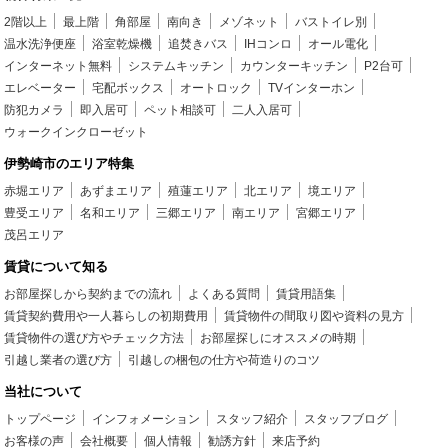
2階以上
最上階
角部屋
南向き
メゾネット
バストイレ別
温水洗浄便座
浴室乾燥機
追焚きバス
IHコンロ
オール電化
インターネット無料
システムキッチン
カウンターキッチン
P2台可
エレベーター
宅配ボックス
オートロック
TVインターホン
防犯カメラ
即入居可
ペット相談可
二人入居可
ウォークインクローゼット
伊勢崎市のエリア特集
赤堀エリア
あずまエリア
殖蓮エリア
北エリア
境エリア
豊受エリア
名和エリア
三郷エリア
南エリア
宮郷エリア
茂呂エリア
賃貸について知る
お部屋探しから契約までの流れ
よくある質問
賃貸用語集
賃貸契約費用や一人暮らしの初期費用
賃貸物件の間取り図や資料の見方
賃貸物件の選び方やチェック方法
お部屋探しにオススメの時期
引越し業者の選び方
引越しの梱包の仕方や荷造りのコツ
当社について
トップページ
インフォメーション
スタッフ紹介
スタッフブログ
お客様の声
会社概要
個人情報
勧誘方針
来店予約