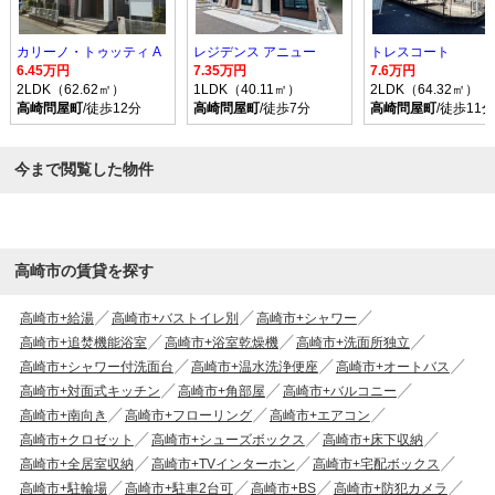
カリーノ・トゥッティ A
レジデンス アニュー
トレスコート
6.45万円
7.35万円
7.6万円
2LDK（62.62㎡）
1LDK（40.11㎡）
2LDK（64.32㎡）
高崎問屋町
/徒歩12分
高崎問屋町
/徒歩7分
高崎問屋町
/徒歩11分
今まで閲覧した物件
高崎市の賃貸を探す
高崎市+給湯
高崎市+バストイレ別
高崎市+シャワー
高崎市+追焚機能浴室
高崎市+浴室乾燥機
高崎市+洗面所独立
高崎市+シャワー付洗面台
高崎市+温水洗浄便座
高崎市+オートバス
高崎市+対面式キッチン
高崎市+角部屋
高崎市+バルコニー
高崎市+南向き
高崎市+フローリング
高崎市+エアコン
高崎市+クロゼット
高崎市+シューズボックス
高崎市+床下収納
高崎市+全居室収納
高崎市+TVインターホン
高崎市+宅配ボックス
高崎市+駐輪場
高崎市+駐車2台可
高崎市+BS
高崎市+防犯カメラ