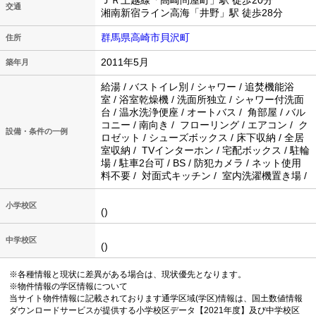
ＪＲ上越線「高崎問屋町」駅 徒歩20分
交通
湘南新宿ライン高海「井野」駅 徒歩28分
群馬県高崎市貝沢町
住所
2011年5月
築年月
給湯 / バストイレ別 / シャワー / 追焚機能浴
室 / 浴室乾燥機 / 洗面所独立 / シャワー付洗面
台 / 温水洗浄便座 / オートバス / 角部屋 / バル
コニー / 南向き / フローリング / エアコン / ク
設備・条件の一例
ロゼット / シューズボックス / 床下収納 / 全居
室収納 / TVインターホン / 宅配ボックス / 駐輪
場 / 駐車2台可 / BS / 防犯カメラ / ネット使用
料不要 / 対面式キッチン / 室内洗濯機置き場 /
小学校区
()
中学校区
()
※各種情報と現状に差異がある場合は、現状優先となります。
※物件情報の学区情報について
当サイト物件情報に記載されております通学区域(学区)情報は、国土数値情報
ダウンロードサービスが提供する小学校区データ【2021年度】及び中学校区