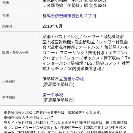
東武伊勢崎線「剛志」駅 徒歩24分
交通
ＪＲ両毛線「伊勢崎」駅 徒歩62分
群馬県伊勢崎市茂呂町２丁目
住所
2018年6月
築年月
給湯 / バストイレ別 / シャワー / 追焚機能浴
室 / 浴室乾燥機 / 洗面所独立 / シャワー付洗面
台 / 温水洗浄便座 / オートバス / 角部屋 / バル
コニー / フローリング / 照明付き / エアコン /
設備・条件の一例
クロゼット / シューズボックス / 床下収納 / TV
インターホン / 駐輪場 / BS / 防犯カメラ / 対面
式キッチン / 室内洗濯機置き場 /
伊勢崎市立
茂呂小学校
小学校区
(群馬県伊勢崎市)
第一中学校
中学校区
(群馬県伊勢崎市)
※各種情報と現状に差異がある場合は、現状優先となります。
※物件情報の学区情報について
当サイト物件情報に記載されております通学区域(学区)情報は、国土数値情報
ダウンロードサービスが提供する小学校区データ【2021年度】及び中学校区
データ【2021年度】を元に加工したものですので、記載情報が現在の学区域