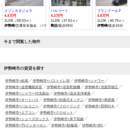
メゾンカネジョウ
パルコート
プランドール F
4.4万円
4.3万円
4.9万円
2LDK（58.53㎡）
1LDK（37.61㎡）
1LDK（40.75㎡）
伊勢崎
/交通安全協会 バス乗車時間15分 停歩6分
剛志
/徒歩58分
伊勢崎
/徒歩16分
今まで閲覧した物件
伊勢崎市の賃貸を探す
伊勢崎市+給湯
伊勢崎市+バストイレ別
伊勢崎市+シャワー
伊勢崎市+追焚機能浴室
伊勢崎市+浴室乾燥機
伊勢崎市+洗面所独立
伊勢崎市+シャワー付洗面台
伊勢崎市+温水洗浄便座
伊勢崎市+オートバス
伊勢崎市+対面式キッチン
伊勢崎市+角部屋
伊勢崎市+バルコニー
伊勢崎市+フローリング
伊勢崎市+照明付き
伊勢崎市+エアコン
伊勢崎市+クロゼット
伊勢崎市+シューズボックス
伊勢崎市+床下収納
伊勢崎市+TVインターホン
伊勢崎市+駐輪場
伊勢崎市+BS