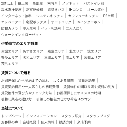
2階以上
最上階
角部屋
南向き
メゾネット
バストイレ別
温水洗浄便座
浴室乾燥機
追焚きバス
IHコンロ
オール電化
インターネット無料
システムキッチン
カウンターキッチン
P2台可
エレベーター
宅配ボックス
オートロック
TVインターホン
防犯カメラ
即入居可
ペット相談可
二人入居可
ウォークインクローゼット
伊勢崎市のエリア特集
赤堀エリア
あずまエリア
殖蓮エリア
北エリア
境エリア
豊受エリア
名和エリア
三郷エリア
南エリア
宮郷エリア
茂呂エリア
賃貸について知る
お部屋探しから契約までの流れ
よくある質問
賃貸用語集
賃貸契約費用や一人暮らしの初期費用
賃貸物件の間取り図や資料の見方
賃貸物件の選び方やチェック方法
お部屋探しにオススメの時期
引越し業者の選び方
引越しの梱包の仕方や荷造りのコツ
当社について
トップページ
インフォメーション
スタッフ紹介
スタッフブログ
お客様の声
会社概要
個人情報
勧誘方針
来店予約