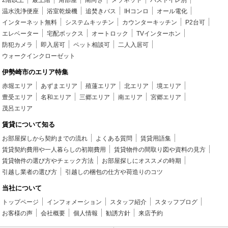
2階以上
最上階
角部屋
南向き
メゾネット
バストイレ別
温水洗浄便座
浴室乾燥機
追焚きバス
IHコンロ
オール電化
インターネット無料
システムキッチン
カウンターキッチン
P2台可
エレベーター
宅配ボックス
オートロック
TVインターホン
防犯カメラ
即入居可
ペット相談可
二人入居可
ウォークインクローゼット
伊勢崎市のエリア特集
赤堀エリア
あずまエリア
殖蓮エリア
北エリア
境エリア
豊受エリア
名和エリア
三郷エリア
南エリア
宮郷エリア
茂呂エリア
賃貸について知る
お部屋探しから契約までの流れ
よくある質問
賃貸用語集
賃貸契約費用や一人暮らしの初期費用
賃貸物件の間取り図や資料の見方
賃貸物件の選び方やチェック方法
お部屋探しにオススメの時期
引越し業者の選び方
引越しの梱包の仕方や荷造りのコツ
当社について
トップページ
インフォメーション
スタッフ紹介
スタッフブログ
お客様の声
会社概要
個人情報
勧誘方針
来店予約