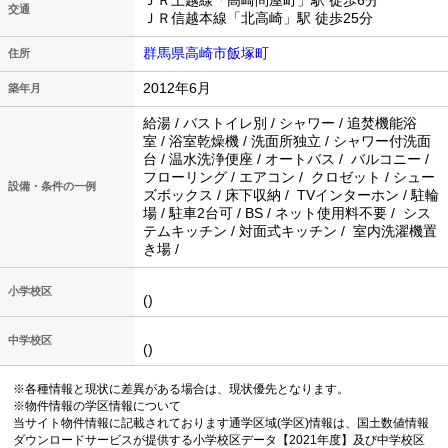
ＪＲ上越線「高崎問屋町」駅 徒歩6分
交通
ＪＲ信越本線「北高崎」駅 徒歩25分
群馬県高崎市飯塚町
住所
2012年6月
築年月
給湯 / バストイレ別 / シャワー / 追焚機能浴
室 / 浴室乾燥機 / 洗面所独立 / シャワー付洗面
台 / 温水洗浄便座 / オートバス / バルコニー /
フローリング / エアコン / クロゼット / シュー
設備・条件の一例
ズボックス / 床下収納 / TVインターホン / 駐輪
場 / 駐車2台可 / BS / ネット使用料不要 / シス
テムキッチン / 対面式キッチン / 室内洗濯機置
き場 /
小学校区
()
中学校区
()
※各種情報と現状に差異がある場合は、現状優先となります。
※物件情報の学区情報について
当サイト物件情報に記載されております通学区域(学区)情報は、国土数値情報
ダウンロードサービスが提供する小学校区データ【2021年度】及び中学校区