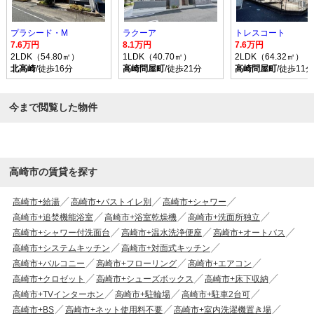
プラシード・M
ラクーア
トレスコート
7.6万円
8.1万円
7.6万円
2LDK（54.80㎡）
1LDK（40.70㎡）
2LDK（64.32㎡）
北高崎
/徒歩16分
高崎問屋町
/徒歩21分
高崎問屋町
/徒歩11分
今まで閲覧した物件
高崎市の賃貸を探す
高崎市+給湯
高崎市+バストイレ別
高崎市+シャワー
高崎市+追焚機能浴室
高崎市+浴室乾燥機
高崎市+洗面所独立
高崎市+シャワー付洗面台
高崎市+温水洗浄便座
高崎市+オートバス
高崎市+システムキッチン
高崎市+対面式キッチン
高崎市+バルコニー
高崎市+フローリング
高崎市+エアコン
高崎市+クロゼット
高崎市+シューズボックス
高崎市+床下収納
高崎市+TVインターホン
高崎市+駐輪場
高崎市+駐車2台可
高崎市+BS
高崎市+ネット使用料不要
高崎市+室内洗濯機置き場