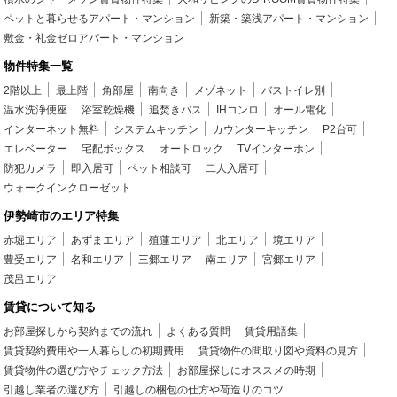
ペットと暮らせるアパート・マンション
新築・築浅アパート・マンション
敷金・礼金ゼロアパート・マンション
物件特集一覧
2階以上
最上階
角部屋
南向き
メゾネット
バストイレ別
温水洗浄便座
浴室乾燥機
追焚きバス
IHコンロ
オール電化
インターネット無料
システムキッチン
カウンターキッチン
P2台可
エレベーター
宅配ボックス
オートロック
TVインターホン
防犯カメラ
即入居可
ペット相談可
二人入居可
ウォークインクローゼット
伊勢崎市のエリア特集
赤堀エリア
あずまエリア
殖蓮エリア
北エリア
境エリア
豊受エリア
名和エリア
三郷エリア
南エリア
宮郷エリア
茂呂エリア
賃貸について知る
お部屋探しから契約までの流れ
よくある質問
賃貸用語集
賃貸契約費用や一人暮らしの初期費用
賃貸物件の間取り図や資料の見方
賃貸物件の選び方やチェック方法
お部屋探しにオススメの時期
引越し業者の選び方
引越しの梱包の仕方や荷造りのコツ