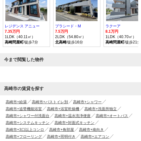
レジデンス アニュー
プラシード・M
ラクーア
7.35万円
7.5万円
8.1万円
1LDK（40.11㎡）
2LDK（54.80㎡）
1LDK（40.70㎡）
高崎問屋町
/徒歩7分
北高崎
/徒歩16分
高崎問屋町
/徒歩21分
今まで閲覧した物件
高崎市の賃貸を探す
高崎市+給湯
高崎市+バストイレ別
高崎市+シャワー
高崎市+追焚機能浴室
高崎市+浴室乾燥機
高崎市+洗面所独立
高崎市+シャワー付洗面台
高崎市+温水洗浄便座
高崎市+オートバス
高崎市+システムキッチン
高崎市+対面式キッチン
高崎市+3口以上コンロ
高崎市+角部屋
高崎市+南向き
高崎市+フローリング
高崎市+照明付き
高崎市+エアコン