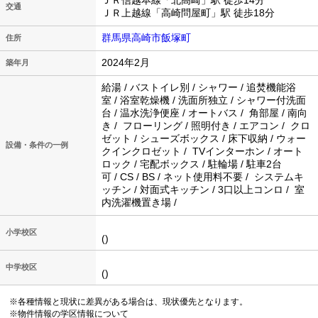
ＪＲ信越本線「北高崎」駅 徒歩14分
交通
ＪＲ上越線「高崎問屋町」駅 徒歩18分
群馬県高崎市飯塚町
住所
2024年2月
築年月
給湯 / バストイレ別 / シャワー / 追焚機能浴
室 / 浴室乾燥機 / 洗面所独立 / シャワー付洗面
台 / 温水洗浄便座 / オートバス / 角部屋 / 南向
き / フローリング / 照明付き / エアコン / クロ
ゼット / シューズボックス / 床下収納 / ウォー
設備・条件の一例
クインクロゼット / TVインターホン / オート
ロック / 宅配ボックス / 駐輪場 / 駐車2台
可 / CS / BS / ネット使用料不要 / システムキ
ッチン / 対面式キッチン / 3口以上コンロ / 室
内洗濯機置き場 /
小学校区
()
中学校区
()
※各種情報と現状に差異がある場合は、現状優先となります。
※物件情報の学区情報について