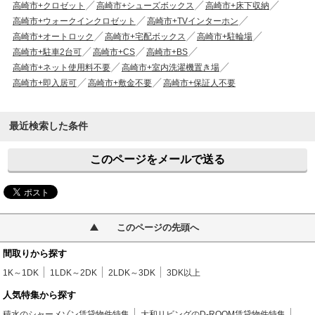
高崎市+クロゼット
高崎市+シューズボックス
高崎市+床下収納
高崎市+ウォークインクロゼット
高崎市+TVインターホン
高崎市+オートロック
高崎市+宅配ボックス
高崎市+駐輪場
高崎市+駐車2台可
高崎市+CS
高崎市+BS
高崎市+ネット使用料不要
高崎市+室内洗濯機置き場
高崎市+即入居可
高崎市+敷金不要
高崎市+保証人不要
最近検索した条件
このページをメールで送る
このページの先頭へ
間取りから探す
1K～1DK
1LDK～2DK
2LDK～3DK
3DK以上
人気特集から探す
積水のシャーメゾン賃貸物件特集
大和リビングのD-ROOM賃貸物件特集