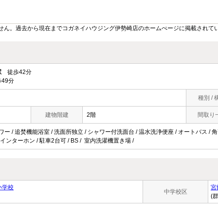
せん。過去から現在までコガネイハウジング伊勢崎店のホームぺージに掲載されて
駅
徒歩42分
49分
種別 / 
建物階建
2階
間取り
ワー / 追焚機能浴室 / 洗面所独立 / シャワー付洗面台 / 温水洗浄便座 / オートバス / 角
Vインターホン / 駐車2台可 / BS / 室内洗濯機置き場 /
小学校
宮
中学校区
(