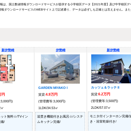
情報は、国土数値情報ダウンロードサービスが提供する小学校区データ【2021年度】及び中学校区デ
報ダウンロードサービスのWEBサイト上で記述通り、データは必ずしも正確とは言えません。また
新伊勢崎
伊勢崎
新伊勢崎
カッツェ＆ラッテ II
GARDEN MIYAKO I
6.2万円
4万円
4.9万円
賃貸:
賃貸:
(管理費等:3,500円)
3,000円)
(管理費等:3,000円)
2LDK/57.07㎡
42㎡
1LDK/34.53㎡
モニタ付インターホン完備/
ット無料☆/TVイン
追焚き機能付きお風呂☆/システ
き・浴室乾燥付き/
備/
ムキッチン完備/