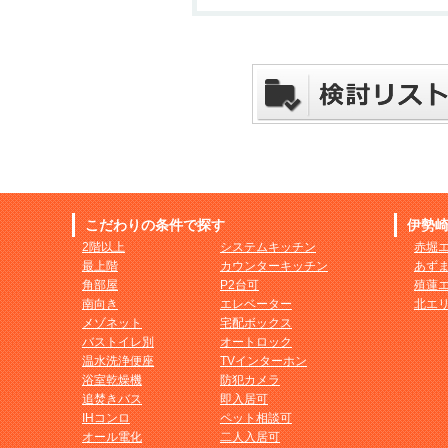
こだわりの条件で探す
伊勢
2階以上
システムキッチン
赤堀
最上階
カウンターキッチン
あず
角部屋
P2台可
殖蓮
南向き
エレベーター
北エ
メゾネット
宅配ボックス
バストイレ別
オートロック
温水洗浄便座
TVインターホン
浴室乾燥機
防犯カメラ
追焚きバス
即入居可
IHコンロ
ペット相談可
オール電化
二人入居可