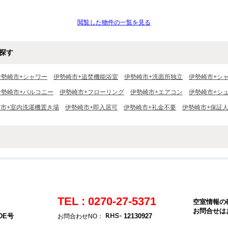
閲覧した物件の一覧を見る
探す
伊勢崎市+シャワー
伊勢崎市+追焚機能浴室
伊勢崎市+洗面所独立
伊勢崎市+シ
伊勢崎市+バルコニー
伊勢崎市+フローリング
伊勢崎市+エアコン
伊勢崎市+シ
市+室内洗濯機置き場
伊勢崎市+即入居可
伊勢崎市+礼金不要
伊勢崎市+保証
TEL : 0270-27-5371
空室情報の
お問合せは
DE号
12130927
お問合わせNO：