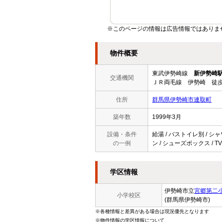
※このページの情報は広告情報ではありま
物件概要
東武伊勢崎線
新伊勢崎
交通機関
ＪＲ両毛線 伊勢崎 徒歩
住所
群馬県伊勢崎市連取町
築年数
1999年3月
設備・条件
給湯 / バストイレ別 / シャ
の一例
ン / シューズボックス / T
学区情報
伊勢崎市立
宮郷第二
小学校区
(群馬県伊勢崎市)
※各種情報と差異がある場合は現況優先となります
※物件情報の学区情報について