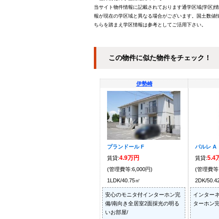
当サイト物件情報に記載されております通学区域(学区)
報が現在の学区域と異なる場合がございます。国土数値情
ちらを踏まえ学区情報は参考としてご活用下さい。
この物件に似た物件をチェック！
伊勢崎
プランドール F
パルレ A
4.9万円
5.
賃貸:
賃貸:
(管理費等:6,000円)
(管理費等:
1LDK/40.75㎡
2DK/50.
安心のモニタ付インターホン完
インターネ
備/南向き全居室2面採光の明る
ターホン完
いお部屋/