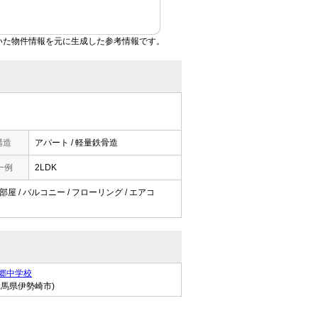
いた物件情報を元に生成した参考情報です。
構造
アパート / 軽量鉄骨造
一例
2LDK
部屋 / バルコニー / フローリング / エアコ
郷中学校
群馬県伊勢崎市)