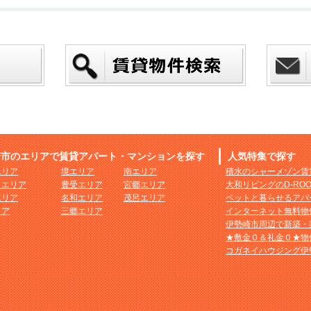
崎市のエリアで賃貸アパート・マンションを探す
人気特集で探す
エリア
境エリア
南エリア
積水のシャーメゾン賃
まエリア
豊受エリア
宮郷エリア
大和リビングのD-RO
エリア
名和エリア
茂呂エリア
ペットと暮らせるアパ
リア
三郷エリア
インターネット無料物
伊勢崎市周辺で新築・
★敷金０＆礼金０★物
コガネイハウジング伊