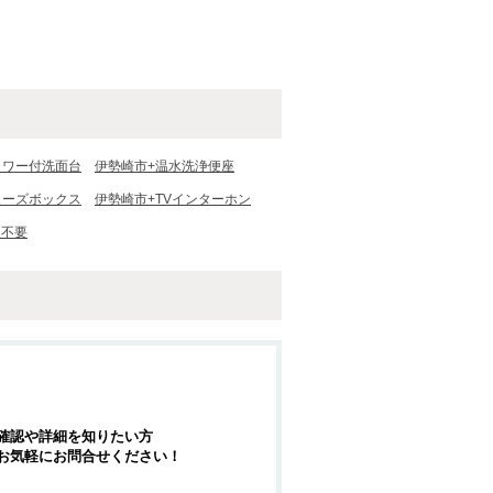
ャワー付洗面台
伊勢崎市+温水洗浄便座
ューズボックス
伊勢崎市+TVインターホン
人不要
確認や詳細を知りたい方
お気軽にお問合せください！