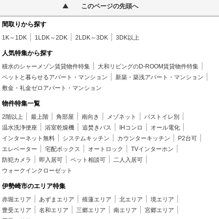
このページの先頭へ
間取りから探す
1K～1DK
1LDK～2DK
2LDK～3DK
3DK以上
人気特集から探す
積水のシャーメゾン賃貸物件特集
大和リビングのD-ROOM賃貸物件特集
ペットと暮らせるアパート・マンション
新築・築浅アパート・マンション
敷金・礼金ゼロアパート・マンション
物件特集一覧
2階以上
最上階
角部屋
南向き
メゾネット
バストイレ別
温水洗浄便座
浴室乾燥機
追焚きバス
IHコンロ
オール電化
インターネット無料
システムキッチン
カウンターキッチン
P2台可
エレベーター
宅配ボックス
オートロック
TVインターホン
防犯カメラ
即入居可
ペット相談可
二人入居可
ウォークインクローゼット
伊勢崎市のエリア特集
赤堀エリア
あずまエリア
殖蓮エリア
北エリア
境エリア
豊受エリア
名和エリア
三郷エリア
南エリア
宮郷エリア