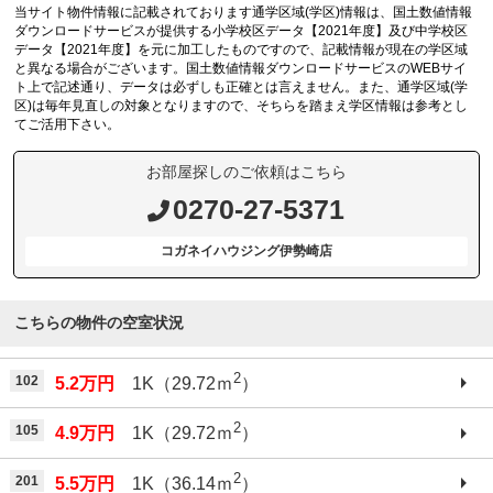
当サイト物件情報に記載されております通学区域(学区)情報は、国土数値情報
ダウンロードサービスが提供する小学校区データ【2021年度】及び中学校区
データ【2021年度】を元に加工したものですので、記載情報が現在の学区域
と異なる場合がございます。国土数値情報ダウンロードサービスのWEBサイ
ト上で記述通り、データは必ずしも正確とは言えません。また、通学区域(学
区)は毎年見直しの対象となりますので、そちらを踏まえ学区情報は参考とし
てご活用下さい。
お部屋探しのご依頼はこちら
0270-27-5371
コガネイハウジング伊勢崎店
こちらの物件の空室状況
2
102
5.2万円
1K（29.72ｍ
）
2
105
4.9万円
1K（29.72ｍ
）
2
201
5.5万円
1K（36.14ｍ
）