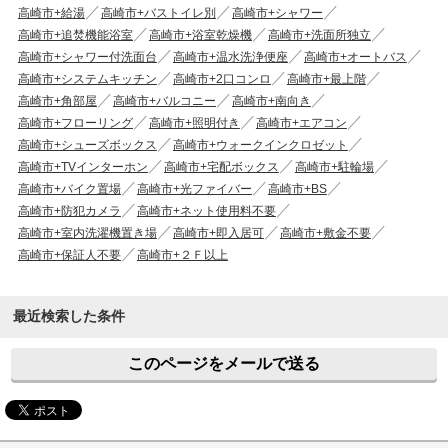
高崎市+給湯
高崎市+バストイレ別
高崎市+シャワー
高崎市+追焚機能浴室
高崎市+浴室乾燥機
高崎市+洗面所独立
高崎市+シャワー付洗面台
高崎市+温水洗浄便座
高崎市+オートバス
高崎市+システムキッチン
高崎市+2口コンロ
高崎市+最上階
高崎市+角部屋
高崎市+バルコニー
高崎市+南向き
高崎市+フローリング
高崎市+照明付き
高崎市+エアコン
高崎市+シューズボックス
高崎市+ウォークインクロゼット
高崎市+TVインターホン
高崎市+宅配ボックス
高崎市+駐輪場
高崎市+バイク置場
高崎市+光ファイバー
高崎市+BS
高崎市+防犯カメラ
高崎市+ネット使用料不要
高崎市+室内洗濯機置き場
高崎市+即入居可
高崎市+敷金不要
高崎市+保証人不要
高崎市+２Ｆ以上
最近検索した条件
このページをメールで送る