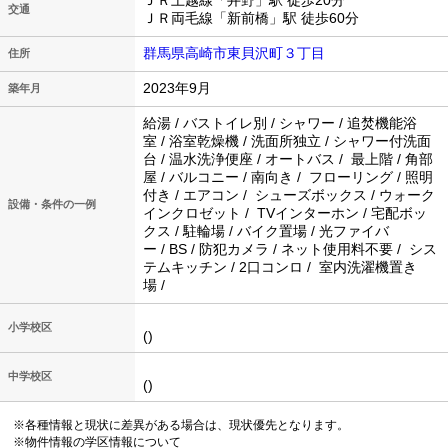
ＪＲ上越線「井野」駅 徒歩20分
交通
ＪＲ両毛線「新前橋」駅 徒歩60分
群馬県高崎市東貝沢町３丁目
住所
2023年9月
築年月
給湯 / バストイレ別 / シャワー / 追焚機能浴
室 / 浴室乾燥機 / 洗面所独立 / シャワー付洗面
台 / 温水洗浄便座 / オートバス / 最上階 / 角部
屋 / バルコニー / 南向き / フローリング / 照明
付き / エアコン / シューズボックス / ウォーク
設備・条件の一例
インクロゼット / TVインターホン / 宅配ボッ
クス / 駐輪場 / バイク置場 / 光ファイバ
ー / BS / 防犯カメラ / ネット使用料不要 / シス
テムキッチン / 2口コンロ / 室内洗濯機置き
場 /
小学校区
()
中学校区
()
※各種情報と現状に差異がある場合は、現状優先となります。
※物件情報の学区情報について