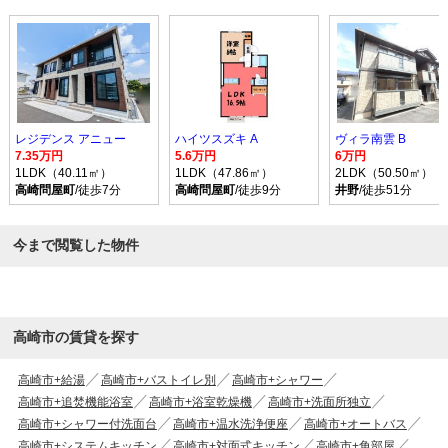
レジデンス アニュー
ハイツスズキ A
ヴィラ南雲 B
7.35万円
5.6万円
6万円
1LDK（40.11㎡）
1LDK（47.86㎡）
2LDK（50.50㎡）
高崎問屋町
/徒歩7分
高崎問屋町
/徒歩9分
井野
/徒歩51分
今まで閲覧した物件
高崎市の賃貸を探す
高崎市+給湯
高崎市+バストイレ別
高崎市+シャワー
高崎市+追焚機能浴室
高崎市+浴室乾燥機
高崎市+洗面所独立
高崎市+シャワー付洗面台
高崎市+温水洗浄便座
高崎市+オートバス
高崎市+システムキッチン
高崎市+対面式キッチン
高崎市+角部屋