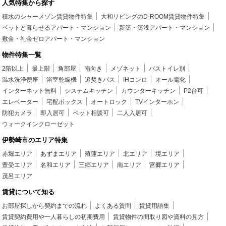
人気特集から探す
積水のシャーメゾン賃貸物件特集
大和リビングのD-ROOM賃貸物件特集
ペットと暮らせるアパート・マンション
新築・築浅アパート・マンション
敷金・礼金ゼロアパート・マンション
物件特集一覧
2階以上
最上階
角部屋
南向き
メゾネット
バストイレ別
温水洗浄便座
浴室乾燥機
追焚きバス
IHコンロ
オール電化
インターネット無料
システムキッチン
カウンターキッチン
P2台可
エレベーター
宅配ボックス
オートロック
TVインターホン
防犯カメラ
即入居可
ペット相談可
二人入居可
ウォークインクローゼット
伊勢崎市のエリア特集
赤堀エリア
あずまエリア
殖蓮エリア
北エリア
境エリア
豊受エリア
名和エリア
三郷エリア
南エリア
宮郷エリア
茂呂エリア
賃貸について知る
お部屋探しから契約までの流れ
よくある質問
賃貸用語集
賃貸契約費用や一人暮らしの初期費用
賃貸物件の間取り図や資料の見方