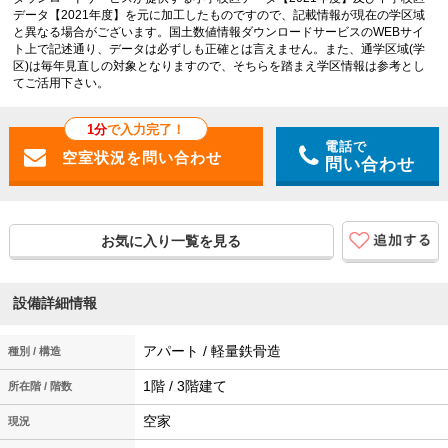
データ【2021年度】を元に加工したものですので、記載情報が現在の学区域
と異なる場合がございます。国土数値情報ダウンロードサービスのWEBサイ
ト上で記述通り、データは必ずしも正確とは言えません。また、通学区域(学
区)は毎年見直しの対象となりますので、そちらを踏まえ学区情報は参考とし
てご活用下さい。
1分
で入力完了！
電話で
問い合わせ
お気に入り一覧を見る
設備詳細情報
アパート / 軽量鉄骨造
種別 / 構造
1階 / 3階建て
所在階 / 階数
空家
現況