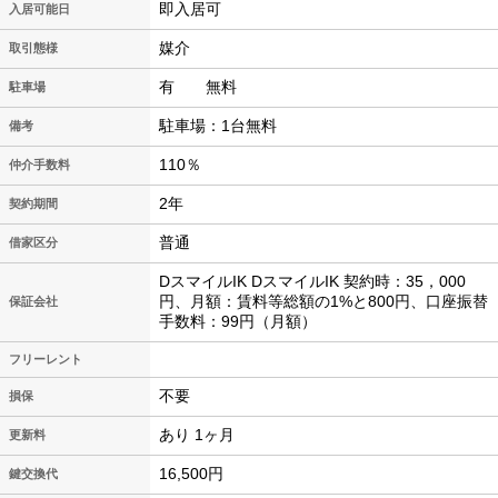
即入居可
入居可能日
媒介
取引態様
有 無料
駐車場
駐車場：1台無料
備考
110％
仲介手数料
2年
契約期間
普通
借家区分
DスマイルIK DスマイルIK 契約時：35，000
円、月額：賃料等総額の1%と800円、口座振替
保証会社
手数料：99円（月額）
フリーレント
不要
損保
あり 1ヶ月
更新料
16,500円
鍵交換代