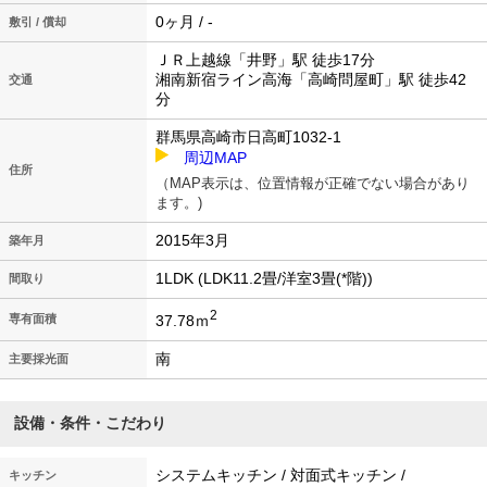
0ヶ月 / -
敷引 / 償却
ＪＲ上越線「井野」駅 徒歩17分
湘南新宿ライン高海「高崎問屋町」駅 徒歩42
交通
分
群馬県高崎市日高町1032-1
周辺MAP
住所
（MAP表示は、位置情報が正確でない場合があり
ます。)
2015年3月
築年月
1LDK (LDK11.2畳/洋室3畳(*階))
間取り
2
37.78ｍ
専有面積
南
主要採光面
設備・条件・こだわり
システムキッチン / 対面式キッチン /
キッチン