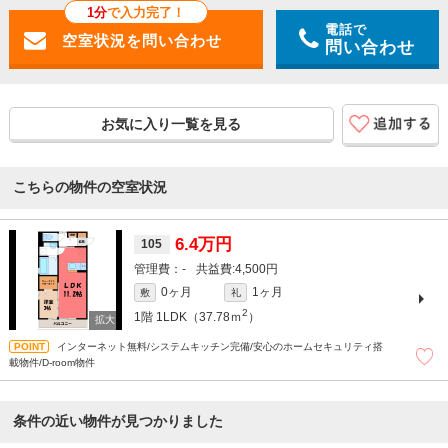
1分
で入力完了！
電話で
問い合わせ
お気に入り一覧を見る
こちらの物件の空室状況
6.4万円
105
-
4,500円
0ヶ月
1ヶ月
敷
礼
2
1階
1LDK（37.78ｍ
）
インターネット無料/システムキッチン完備/安心のホームセキュリティ搭
載物件/D-room物件
条件の近い物件が見つかりました