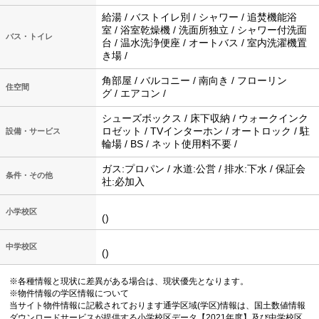
給湯 / バストイレ別 / シャワー / 追焚機能浴
室 / 浴室乾燥機 / 洗面所独立 / シャワー付洗面
バス・トイレ
台 / 温水洗浄便座 / オートバス / 室内洗濯機置
き場 /
角部屋 / バルコニー / 南向き / フローリン
住空間
グ / エアコン /
シューズボックス / 床下収納 / ウォークインク
ロゼット / TVインターホン / オートロック / 駐
設備・サービス
輪場 / BS / ネット使用料不要 /
ガス:プロパン / 水道:公営 / 排水:下水 / 保証会
条件・その他
社:必加入
小学校区
()
中学校区
()
※各種情報と現状に差異がある場合は、現状優先となります。
※物件情報の学区情報について
当サイト物件情報に記載されております通学区域(学区)情報は、国土数値情報
ダウンロードサービスが提供する小学校区データ【2021年度】及び中学校区