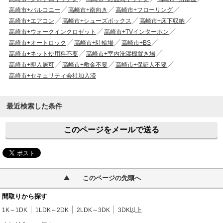
高崎市+バルコニー
高崎市+南向き
高崎市+フローリング
高崎市+エアコン
高崎市+シューズボックス
高崎市+床下収納
高崎市+ウォークインクロゼット
高崎市+TVインターホン
高崎市+オートロック
高崎市+駐輪場
高崎市+BS
高崎市+ネット使用料不要
高崎市+室内洗濯機置き場
高崎市+即入居可
高崎市+敷金不要
高崎市+保証人不要
高崎市+セキュリティ会社加入済
最近検索した条件
このページをメールで送る
このページの先頭へ
間取りから探す
1K～1DK
1LDK～2DK
2LDK～3DK
3DK以上