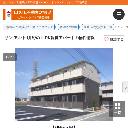
サン アルト I 井野の1LDK賃貸アパート！｜コガネイハウジング伊勢崎店
伊勢崎市の賃貸はコガネイハウジング
賃貸物件検索
高崎市の賃貸情報一覧
サン ア
サン アルト I
井野の1LDK賃貸アパートの物件情報
1 / 27
一覧
【建物外観】