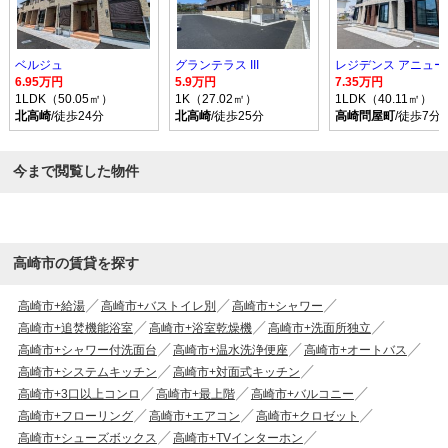
ベルジュ
グランテラス III
レジデンス アニュー
6.95万円
5.9万円
7.35万円
1LDK（50.05㎡）
1K（27.02㎡）
1LDK（40.11㎡）
北高崎
/徒歩24分
北高崎
/徒歩25分
高崎問屋町
/徒歩7分
今まで閲覧した物件
高崎市の賃貸を探す
高崎市+給湯
高崎市+バストイレ別
高崎市+シャワー
高崎市+追焚機能浴室
高崎市+浴室乾燥機
高崎市+洗面所独立
高崎市+シャワー付洗面台
高崎市+温水洗浄便座
高崎市+オートバス
高崎市+システムキッチン
高崎市+対面式キッチン
高崎市+3口以上コンロ
高崎市+最上階
高崎市+バルコニー
高崎市+フローリング
高崎市+エアコン
高崎市+クロゼット
高崎市+シューズボックス
高崎市+TVインターホン