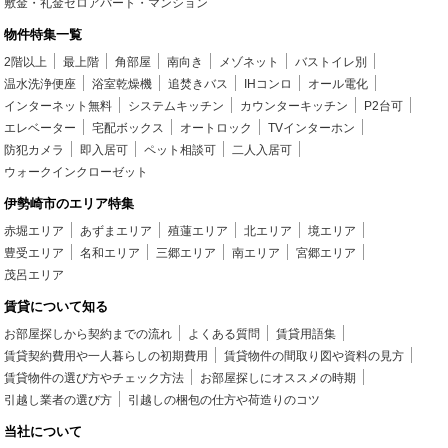
敷金・礼金ゼロアパート・マンション
物件特集一覧
2階以上
最上階
角部屋
南向き
メゾネット
バストイレ別
温水洗浄便座
浴室乾燥機
追焚きバス
IHコンロ
オール電化
インターネット無料
システムキッチン
カウンターキッチン
P2台可
エレベーター
宅配ボックス
オートロック
TVインターホン
防犯カメラ
即入居可
ペット相談可
二人入居可
ウォークインクローゼット
伊勢崎市のエリア特集
赤堀エリア
あずまエリア
殖蓮エリア
北エリア
境エリア
豊受エリア
名和エリア
三郷エリア
南エリア
宮郷エリア
茂呂エリア
賃貸について知る
お部屋探しから契約までの流れ
よくある質問
賃貸用語集
賃貸契約費用や一人暮らしの初期費用
賃貸物件の間取り図や資料の見方
賃貸物件の選び方やチェック方法
お部屋探しにオススメの時期
引越し業者の選び方
引越しの梱包の仕方や荷造りのコツ
当社について