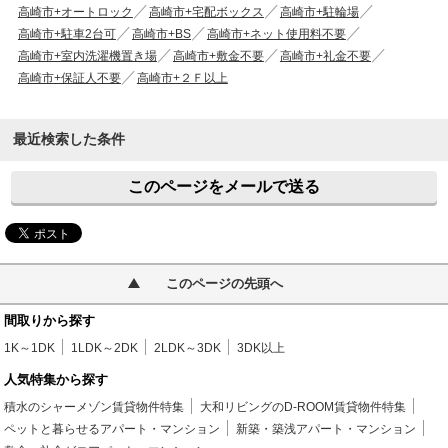
高崎市+オートロック
高崎市+宅配ボックス
高崎市+駐輪場
高崎市+駐車2台可
高崎市+BS
高崎市+ネット使用料不要
高崎市+室内洗濯機置き場
高崎市+敷金不要
高崎市+礼金不要
高崎市+保証人不要
高崎市+２Ｆ以上
最近検索した条件
このページをメールで送る
このページの先頭へ
間取りから探す
1K～1DK
1LDK～2DK
2LDK～3DK
3DK以上
人気特集から探す
積水のシャーメゾン賃貸物件特集
大和リビングのD-ROOM賃貸物件特集
ペットと暮らせるアパート・マンション
新築・築浅アパート・マンション