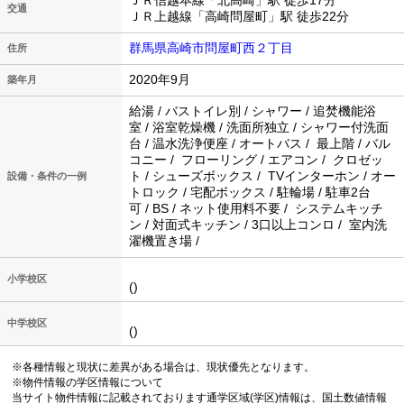
ＪＲ信越本線「北高崎」駅 徒歩17分
交通
ＪＲ上越線「高崎問屋町」駅 徒歩22分
群馬県高崎市問屋町西２丁目
住所
2020年9月
築年月
給湯 / バストイレ別 / シャワー / 追焚機能浴
室 / 浴室乾燥機 / 洗面所独立 / シャワー付洗面
台 / 温水洗浄便座 / オートバス / 最上階 / バル
コニー / フローリング / エアコン / クロゼッ
ト / シューズボックス / TVインターホン / オー
設備・条件の一例
トロック / 宅配ボックス / 駐輪場 / 駐車2台
可 / BS / ネット使用料不要 / システムキッチ
ン / 対面式キッチン / 3口以上コンロ / 室内洗
濯機置き場 /
小学校区
()
中学校区
()
※各種情報と現状に差異がある場合は、現状優先となります。
※物件情報の学区情報について
当サイト物件情報に記載されております通学区域(学区)情報は、国土数値情報