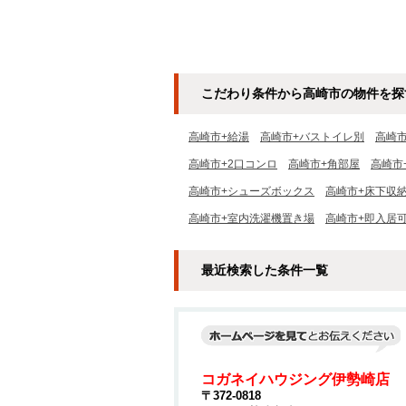
こだわり条件から高崎市の物件を探
高崎市+給湯
高崎市+バストイレ別
高崎
高崎市+2口コンロ
高崎市+角部屋
高崎市
高崎市+シューズボックス
高崎市+床下収
高崎市+室内洗濯機置き場
高崎市+即入居
最近検索した条件一覧
コガネイハウジング伊勢崎店
〒372-0818