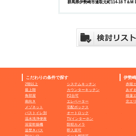
群馬県伊勢崎市連取元町114-18 T＆M 
こだわりの条件で探す
伊勢
2階以上
システムキッチン
赤堀
最上階
カウンターキッチン
あず
角部屋
P2台可
殖蓮
南向き
エレベーター
北エ
メゾネット
宅配ボックス
バストイレ別
オートロック
温水洗浄便座
TVインターホン
浴室乾燥機
防犯カメラ
追焚きバス
即入居可