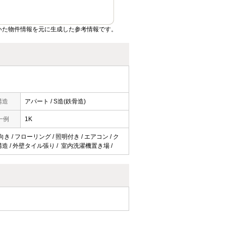
いた物件情報を元に生成した参考情報です。
構造
アパート / S造(鉄骨造)
一例
1K
向き / フローリング / 照明付き / エアコン / ク
震構造 / 外壁タイル張り / 室内洗濯機置き場 /