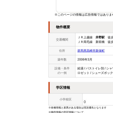
※このページの情報は広告情報ではありま
物件概要
ＪＲ上越線
井野駅
徒歩
交通機関
ＪＲ両毛線 新前橋 徒歩
住所
群馬県高崎市新保町
築年数
2006年3月
設備・条件
給湯 / バストイレ別 / シャ
の一例
ロゼット / シューズボックス 
学区情報
小学校区
()
※各種情報と差異がある場合は現況優先となります
※物件情報の学区情報について