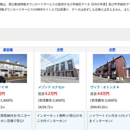
情報は、国土数値情報ダウンロードサービスが提供する小学校区データ【2021年度】及び中学校区デ
報ダウンロードサービスのWEBサイト上で記述通り、データは必ずしも正確とは言えません。また
新前橋
井野
井野
 III
メゾンド エクセル
ヴィラ・オトンヌ A
2万円
5.2万円
4.9万円
賃貸:
賃貸:
1,900円)
(管理費等:2,900円)
(管理費等:3,000円)
.13㎡
1K/29.72㎡
2DK/43.20㎡
室収納付き/モニター
インターネット無料☆/安心のモ
シャワートイレ付き☆/カメ
ホン完備で安心/
ニタ付インターホン/
きインターホン/