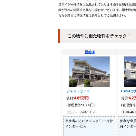
当サイト物件情報に記載されております通学区域(学区)
報が現在の学区域と異なる場合がございます。国土数値情
ちらを踏まえ学区情報は参考としてご活用下さい。
この物件に似た物件をチェック！
新前橋
ジェントリー II
CASAカナイ
4.85万円
4.
賃貸:
賃貸:
(管理費等:3,300円)
(管理費等:
ワンルーム/37.00㎡
1LDK/46
単身者の方にオススメ/モニタ付
便利な全居
インターホン/
付インター