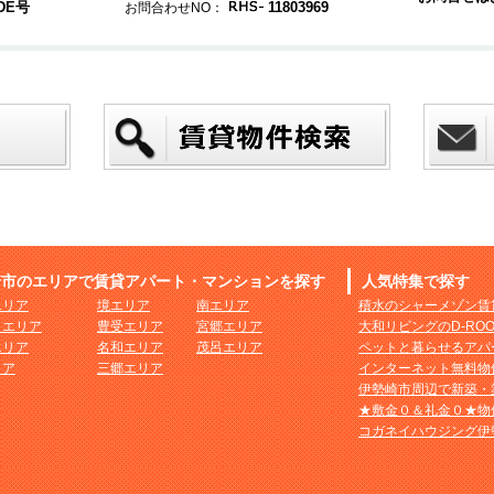
DE号
11803969
お問合わせNO：
崎市のエリアで賃貸アパート・マンションを探す
人気特集で探す
エリア
境エリア
南エリア
積水のシャーメゾン賃
まエリア
豊受エリア
宮郷エリア
大和リビングのD-RO
エリア
名和エリア
茂呂エリア
ペットと暮らせるアパ
リア
三郷エリア
インターネット無料物
伊勢崎市周辺で新築・
★敷金０＆礼金０★物
コガネイハウジング伊