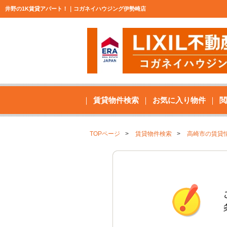
井野の1K賃貸アパート！｜コガネイハウジング伊勢崎店
賃貸物件検索
お気に入り物件
閲
TOPページ
賃貸物件検索
高崎市の賃貸