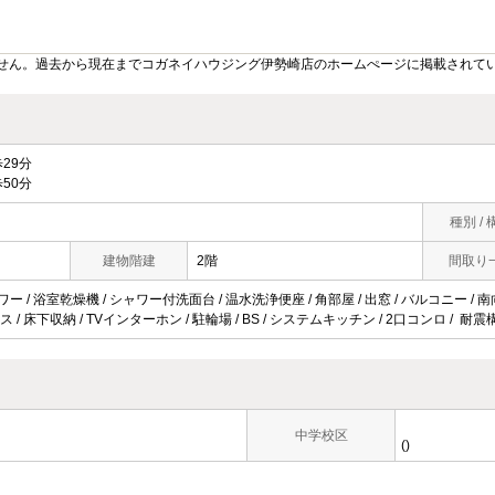
せん。過去から現在までコガネイハウジング伊勢崎店のホームぺージに掲載されて
29分
50分
種別 / 
建物階建
2階
間取り
ワー / 浴室乾燥機 / シャワー付洗面台 / 温水洗浄便座 / 角部屋 / 出窓 / バルコニー / 南
/ 床下収納 / TVインターホン / 駐輪場 / BS / システムキッチン / 2口コンロ / 耐
中学校区
()