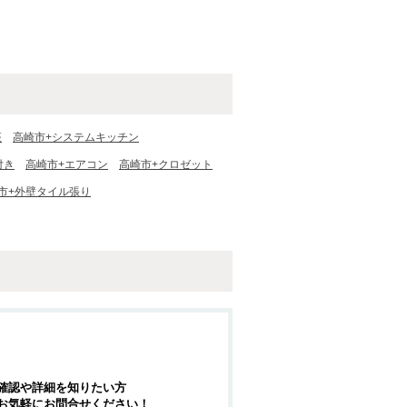
座
高崎市+システムキッチン
付き
高崎市+エアコン
高崎市+クロゼット
市+外壁タイル張り
確認や詳細を知りたい方
お気軽にお問合せください！