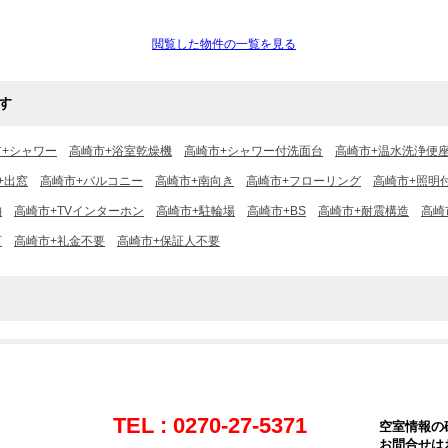
閲覧した物件の一覧を見る
す
市+シャワー
高崎市+浴室乾燥機
高崎市+シャワー付洗面台
高崎市+温水洗浄便
+出窓
高崎市+バルコニー
高崎市+南向き
高崎市+フローリング
高崎市+照明
納
高崎市+TVインターホン
高崎市+駐輪場
高崎市+BS
高崎市+耐震構造
高崎
可
高崎市+礼金不要
高崎市+保証人不要
TEL : 0270-27-5371
空室情報の
お問合せは