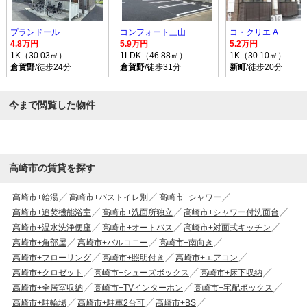
プランドール
コンフォート三山
コ・クリエ A
4.8万円
5.9万円
5.2万円
1K（30.03㎡）
1LDK（46.88㎡）
1K（30.10㎡）
倉賀野
/徒歩24分
倉賀野
/徒歩31分
新町
/徒歩20分
今まで閲覧した物件
高崎市の賃貸を探す
高崎市+給湯
高崎市+バストイレ別
高崎市+シャワー
高崎市+追焚機能浴室
高崎市+洗面所独立
高崎市+シャワー付洗面台
高崎市+温水洗浄便座
高崎市+オートバス
高崎市+対面式キッチン
高崎市+角部屋
高崎市+バルコニー
高崎市+南向き
高崎市+フローリング
高崎市+照明付き
高崎市+エアコン
高崎市+クロゼット
高崎市+シューズボックス
高崎市+床下収納
高崎市+全居室収納
高崎市+TVインターホン
高崎市+宅配ボックス
高崎市+駐輪場
高崎市+駐車2台可
高崎市+BS