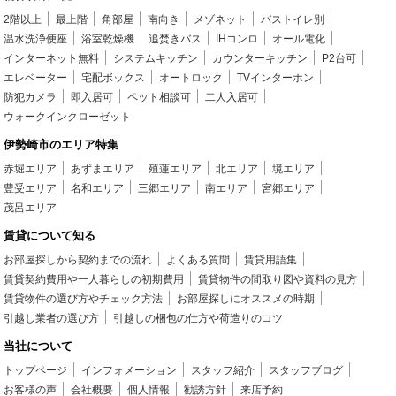
2階以上
最上階
角部屋
南向き
メゾネット
バストイレ別
温水洗浄便座
浴室乾燥機
追焚きバス
IHコンロ
オール電化
インターネット無料
システムキッチン
カウンターキッチン
P2台可
エレベーター
宅配ボックス
オートロック
TVインターホン
防犯カメラ
即入居可
ペット相談可
二人入居可
ウォークインクローゼット
伊勢崎市のエリア特集
赤堀エリア
あずまエリア
殖蓮エリア
北エリア
境エリア
豊受エリア
名和エリア
三郷エリア
南エリア
宮郷エリア
茂呂エリア
賃貸について知る
お部屋探しから契約までの流れ
よくある質問
賃貸用語集
賃貸契約費用や一人暮らしの初期費用
賃貸物件の間取り図や資料の見方
賃貸物件の選び方やチェック方法
お部屋探しにオススメの時期
引越し業者の選び方
引越しの梱包の仕方や荷造りのコツ
当社について
トップページ
インフォメーション
スタッフ紹介
スタッフブログ
お客様の声
会社概要
個人情報
勧誘方針
来店予約