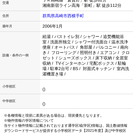
ＪＲ高崎線「倉賀野」駅 徒歩62分
交通
湘南新宿ライン高海「新町」駅 徒歩112分
群馬県高崎市西横手町
住所
2006年1月
築年月
給湯 / バストイレ別 / シャワー / 追焚機能浴
室 / 洗面所独立 / シャワー付洗面台 / 温水洗浄
便座 / オートバス / 角部屋 / バルコニー / 南向
き / フローリング / 照明付き / エアコン / クロ
設備・条件の一例
ゼット / シューズボックス / 床下収納 / 全居室
収納 / TVインターホン / 宅配ボックス / 駐輪
場 / 駐車2台可 / BS / 対面式キッチン / 室内洗
濯機置き場 /
小学校区
()
中学校区
()
※各種情報と現状に差異がある場合は、現状優先となります。
※物件情報の学区情報について
当サイト物件情報に記載されております通学区域(学区)情報は、国土数値情報
ダウンロードサービスが提供する小学校区データ【2021年度】及び中学校区