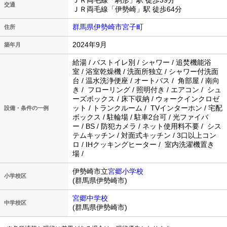
ＪＲ両毛線「駒形」駅 徒歩39分
交通
ＪＲ両毛線「伊勢崎」駅 徒歩64分
群馬県伊勢崎市宮子町
住所
2024年9月
築年月
給湯 / バストイレ別 / シャワー / 追焚機能浴
室 / 浴室乾燥機 / 洗面所独立 / シャワー付洗面
台 / 温水洗浄便座 / オートバス / 角部屋 / 南向
き / フローリング / 照明付き / エアコン / シュ
ーズボックス / 床下収納 / ウォークインクロゼ
ット / トランクルーム / TVインターホン / 宅配
設備・条件の一例
ボックス / 駐輪場 / 駐車2台可 / 光ファイバ
ー / BS / 防犯カメラ / ネット使用料不要 / シス
テムキッチン / 対面式キッチン / 3口以上コン
ロ / IHクッキングヒーター / 室内洗濯機置き
場 /
伊勢崎市立
宮郷小学校
小学校区
(群馬県伊勢崎市)
宮郷中学校
中学校区
(群馬県伊勢崎市)