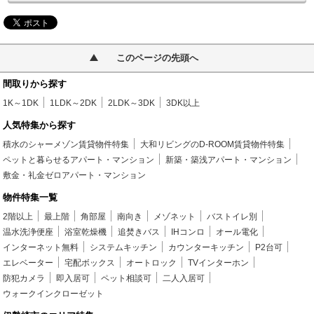
このページの先頭へ
間取りから探す
1K～1DK
1LDK～2DK
2LDK～3DK
3DK以上
人気特集から探す
積水のシャーメゾン賃貸物件特集
大和リビングのD-ROOM賃貸物件特集
ペットと暮らせるアパート・マンション
新築・築浅アパート・マンション
敷金・礼金ゼロアパート・マンション
物件特集一覧
2階以上
最上階
角部屋
南向き
メゾネット
バストイレ別
温水洗浄便座
浴室乾燥機
追焚きバス
IHコンロ
オール電化
インターネット無料
システムキッチン
カウンターキッチン
P2台可
エレベーター
宅配ボックス
オートロック
TVインターホン
防犯カメラ
即入居可
ペット相談可
二人入居可
ウォークインクローゼット