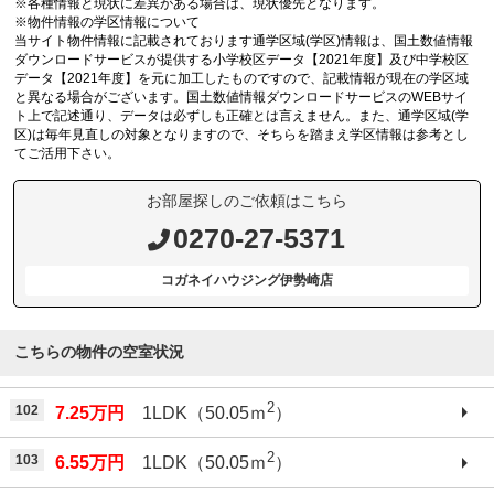
※各種情報と現状に差異がある場合は、現状優先となります。
※物件情報の学区情報について
当サイト物件情報に記載されております通学区域(学区)情報は、国土数値情報
ダウンロードサービスが提供する小学校区データ【2021年度】及び中学校区
データ【2021年度】を元に加工したものですので、記載情報が現在の学区域
と異なる場合がございます。国土数値情報ダウンロードサービスのWEBサイ
ト上で記述通り、データは必ずしも正確とは言えません。また、通学区域(学
区)は毎年見直しの対象となりますので、そちらを踏まえ学区情報は参考とし
てご活用下さい。
お部屋探しのご依頼はこちら
0270-27-5371
コガネイハウジング伊勢崎店
こちらの物件の空室状況
2
102
7.25万円
1LDK（50.05ｍ
）
2
103
6.55万円
1LDK（50.05ｍ
）