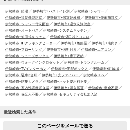
伊勢崎市+給湯
伊勢崎市+バストイレ別
伊勢崎市+シャワー
伊勢崎市+追焚機能浴室
伊勢崎市+浴室乾燥機
伊勢崎市+洗面所独立
伊勢崎市+シャワー付洗面台
伊勢崎市+温水洗浄便座
伊勢崎市+オートバス
伊勢崎市+システムキッチン
伊勢崎市+対面式キッチン
伊勢崎市+3口以上コンロ
伊勢崎市+IHクッキングヒーター
伊勢崎市+角部屋
伊勢崎市+南向き
伊勢崎市+フローリング
伊勢崎市+照明付き
伊勢崎市+エアコン
伊勢崎市+シューズボックス
伊勢崎市+床下収納
伊勢崎市+ウォークインクロゼット
伊勢崎市+トランクルーム
伊勢崎市+TVインターホン
伊勢崎市+宅配ボックス
伊勢崎市+駐輪場
伊勢崎市+駐車2台可
伊勢崎市+光ファイバー
伊勢崎市+BS
伊勢崎市+防犯カメラ
伊勢崎市+ネット使用料不要
伊勢崎市+室内洗濯機置き場
伊勢崎市+即入居可
伊勢崎市+敷金不要
伊勢崎市+保証人不要
伊勢崎市+セキュリティ会社加入済
最近検索した条件
このページをメールで送る