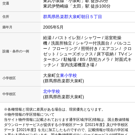
東武小泉線「小泉町」駅 徒歩20分
交通
東武伊勢崎線「太田」駅 徒歩100分
群馬県邑楽郡大泉町朝日５丁目
住所
2005年5月
築年月
給湯 / バストイレ別 / シャワー / 浴室乾燥
機 / 洗面所独立 / シャワー付洗面台 / バルコニ
ー / フローリング / 照明付き / エアコン / クロ
設備・条件の一例
ゼット / シューズボックス / 床下収納 / TVイン
ターホン / 駐輪場 / BS / 防犯カメラ / 対面式キ
ッチン / 室内洗濯機置き場 /
大泉町立
東小学校
小学校区
(群馬県邑楽郡大泉町)
北中学校
中学校区
(群馬県邑楽郡大泉町)
※各種情報と現状に差異がある場合は、現状優先となります。
※物件情報の学区情報について
当サイト物件情報に記載されております通学区域(学区)情報は、国土数値情報
ダウンロードサービスが提供する小学校区データ【2021年度】及び中学校区
データ【2021年度】を元に加工したものですので、記載情報が現在の学区域