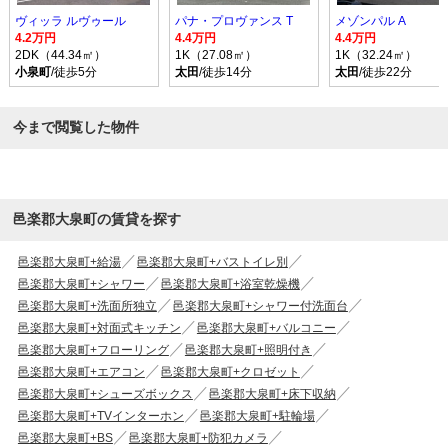
ヴィッラ ルヴゥール
パナ・プロヴァンス T
メゾンパル A
4.2万円
4.4万円
4.4万円
2DK（44.34㎡）
1K（27.08㎡）
1K（32.24㎡）
小泉町
/徒歩5分
太田
/徒歩14分
太田
/徒歩22分
今まで閲覧した物件
邑楽郡大泉町の賃貸を探す
邑楽郡大泉町+給湯
邑楽郡大泉町+バストイレ別
邑楽郡大泉町+シャワー
邑楽郡大泉町+浴室乾燥機
邑楽郡大泉町+洗面所独立
邑楽郡大泉町+シャワー付洗面台
邑楽郡大泉町+対面式キッチン
邑楽郡大泉町+バルコニー
邑楽郡大泉町+フローリング
邑楽郡大泉町+照明付き
邑楽郡大泉町+エアコン
邑楽郡大泉町+クロゼット
邑楽郡大泉町+シューズボックス
邑楽郡大泉町+床下収納
邑楽郡大泉町+TVインターホン
邑楽郡大泉町+駐輪場
邑楽郡大泉町+BS
邑楽郡大泉町+防犯カメラ