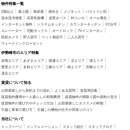
物件特集一覧
2階以上
最上階
角部屋
南向き
メゾネット
バストイレ別
温水洗浄便座
浴室乾燥機
追焚きバス
IHコンロ
オール電化
インターネット無料
システムキッチン
カウンターキッチン
P2台可
エレベーター
宅配ボックス
オートロック
TVインターホン
防犯カメラ
即入居可
ペット相談可
二人入居可
ウォークインクローゼット
伊勢崎市のエリア特集
赤堀エリア
あずまエリア
殖蓮エリア
北エリア
境エリア
豊受エリア
名和エリア
三郷エリア
南エリア
宮郷エリア
茂呂エリア
賃貸について知る
お部屋探しから契約までの流れ
よくある質問
賃貸用語集
賃貸契約費用や一人暮らしの初期費用
賃貸物件の間取り図や資料の見方
賃貸物件の選び方やチェック方法
お部屋探しにオススメの時期
引越し業者の選び方
引越しの梱包の仕方や荷造りのコツ
当社について
トップページ
インフォメーション
スタッフ紹介
スタッフブログ