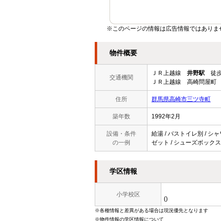
※このページの情報は広告情報ではありま
物件概要
ＪＲ上越線
井野駅
徒歩
交通機関
ＪＲ上越線 高崎問屋町 
住所
群馬県高崎市三ツ寺町
築年数
1992年2月
設備・条件
給湯 / バストイレ別 / シャ
の一例
ゼット / シューズボックス /
学区情報
小学校区
()
※各種情報と差異がある場合は現況優先となります
※物件情報の学区情報について