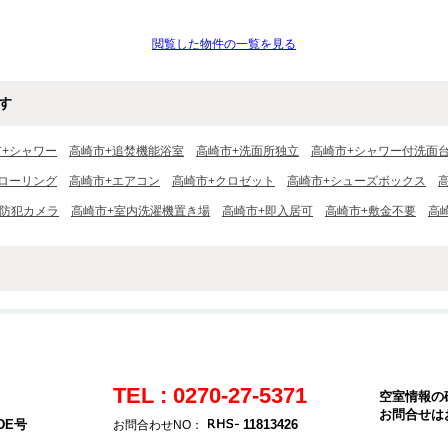
閲覧した物件の一覧を見る
す
市+シャワー
高崎市+追焚機能浴室
高崎市+洗面所独立
高崎市+シャワー付洗面
ローリング
高崎市+エアコン
高崎市+クロゼット
高崎市+シューズボックス
+防犯カメラ
高崎市+室内洗濯機置き場
高崎市+即入居可
高崎市+敷金不要
高
TEL : 0270-27-5371
空室情報の
お問合せは
DE号
11813426
お問合わせNO：