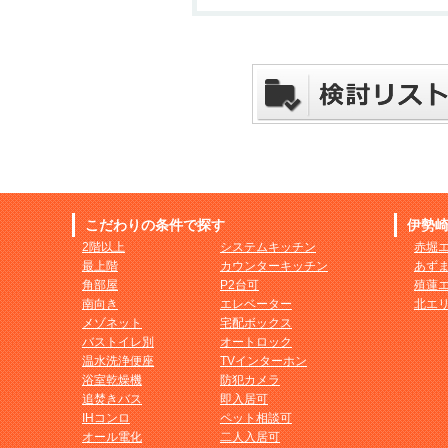
こだわりの条件で探す
伊勢
2階以上
システムキッチン
赤堀
最上階
カウンターキッチン
あず
角部屋
P2台可
殖蓮
南向き
エレベーター
北エ
メゾネット
宅配ボックス
バストイレ別
オートロック
温水洗浄便座
TVインターホン
浴室乾燥機
防犯カメラ
追焚きバス
即入居可
IHコンロ
ペット相談可
オール電化
二人入居可