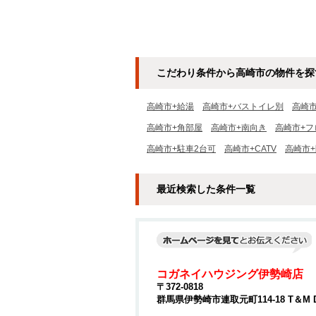
こだわり条件から高崎市の物件を探
高崎市+給湯
高崎市+バストイレ別
高崎
高崎市+角部屋
高崎市+南向き
高崎市+フ
高崎市+駐車2台可
高崎市+CATV
高崎市
最近検索した条件一覧
コガネイハウジング伊勢崎店
〒372-0818
群馬県伊勢崎市連取元町114-18 T＆M 