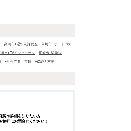
台
高崎市+温水洗浄便座
高崎市+オートバス
高崎市+TVインターホン
高崎市+駐輪場
崎市+礼金不要
高崎市+保証人不要
確認や詳細を知りたい方
お気軽にお問合せください！