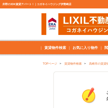
井野の3DK賃貸アパート！｜コガネイハウジング伊勢崎店
賃貸物件検索
お気に入り物件
閲
TOPページ
賃貸物件検索
高崎市の賃貸