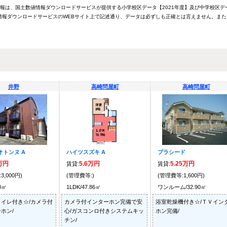
情報は、国土数値情報ダウンロードサービスが提供する小学校区データ【2021年度】及び中学校区デ
報ダウンロードサービスのWEBサイト上で記述通り、データは必ずしも正確とは言えません。また
井野
高崎問屋町
高崎問屋町
オトンヌ A
ハイツスズキ A
プラシード
9万円
5.6万円
5.25万円
賃貸:
賃貸:
3,000円)
(管理費等:)
(管理費等:1,600円)
20㎡
1LDK/47.86㎡
ワンルーム/32.90㎡
イレ付き☆/カメラ付
カメラ付インターホン完備で安
浴室乾燥機付き☆/ＴＶイン
ホン/
心/ガスコンロ付きシステムキッ
ホン完備/
チン/