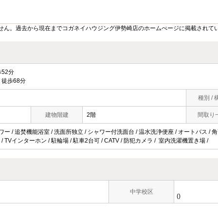
せん。過去から現在までコガネイハウジング伊勢崎店のホームぺージに掲載されて
52分
徒歩68分
種別 / 
建物階建
2階
間取り
ワー / 追焚機能浴室 / 洗面所独立 / シャワー付洗面台 / 温水洗浄便座 / オートバス / 角部
 TVインターホン / 駐輪場 / 駐車2台可 / CATV / 防犯カメラ / 室内洗濯機置き場 /
中学校区
()