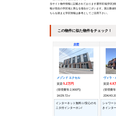
当サイト物件情報に記載されております通学区域(学区)
報が現在の学区域と異なる場合がございます。国土数値情
ちらを踏まえ学区情報は参考としてご活用下さい。
この物件に似た物件をチェック！
井野
メゾンド エクセル
ヴィラ・
5.2万円
4.
賃貸:
賃貸:
(管理費等:2,900円)
(管理費等:
1K/29.72㎡
2DK/43.
インターネット無料☆/安心のモ
シャワート
ニタ付インターホン/
きインター