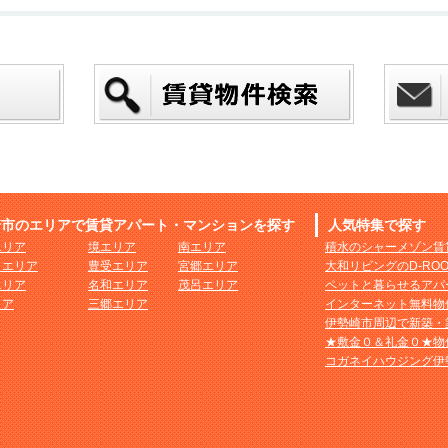
崎市のエリアで賃貸アパート・マンションを探す
人気特集で探す
エリア
境エリア
南エリア
積水のシャーメゾン賃
まエリア
豊受エリア
宮郷エリア
大和リビングのD-RO
エリア
名和エリア
茂呂エリア
ペットと暮らせるアパ
リア
三郷エリア
インターネット無料物
伊勢崎市周辺で新築・
★敷金０＆礼金０★物
コガネイハウジング伊