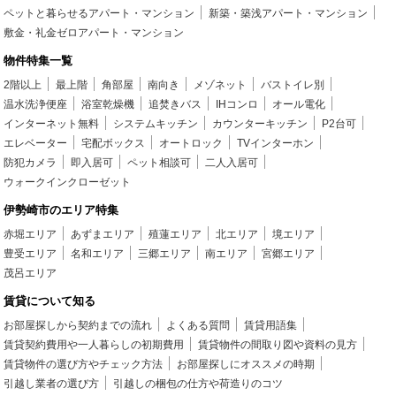
ペットと暮らせるアパート・マンション
新築・築浅アパート・マンション
敷金・礼金ゼロアパート・マンション
物件特集一覧
2階以上
最上階
角部屋
南向き
メゾネット
バストイレ別
温水洗浄便座
浴室乾燥機
追焚きバス
IHコンロ
オール電化
インターネット無料
システムキッチン
カウンターキッチン
P2台可
エレベーター
宅配ボックス
オートロック
TVインターホン
防犯カメラ
即入居可
ペット相談可
二人入居可
ウォークインクローゼット
伊勢崎市のエリア特集
赤堀エリア
あずまエリア
殖蓮エリア
北エリア
境エリア
豊受エリア
名和エリア
三郷エリア
南エリア
宮郷エリア
茂呂エリア
賃貸について知る
お部屋探しから契約までの流れ
よくある質問
賃貸用語集
賃貸契約費用や一人暮らしの初期費用
賃貸物件の間取り図や資料の見方
賃貸物件の選び方やチェック方法
お部屋探しにオススメの時期
引越し業者の選び方
引越しの梱包の仕方や荷造りのコツ