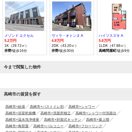
メゾンド エクセル
ヴィラ・オトンヌ A
ハイツスズキ A
5.2万円
4.9万円
5.6万円
1K（29.72㎡）
2DK（43.20㎡）
1LDK（47.86㎡）
井野
/徒歩16分
井野
/徒歩30分
高崎問屋町
/徒歩9分
今まで閲覧した物件
高崎市の賃貸を探す
高崎市+給湯
高崎市+バストイレ別
高崎市+シャワー
高崎市+浴室乾燥機
高崎市+洗面所独立
高崎市+シャワー付洗面台
高崎市+温水洗浄便座
高崎市+対面式キッチン
高崎市+最上階
高崎市+角部屋
高崎市+バルコニー
高崎市+フローリング