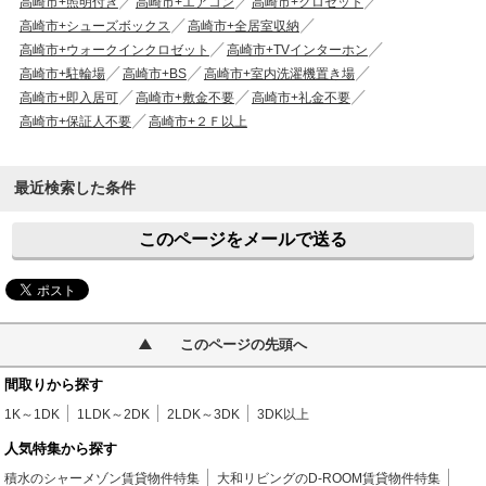
高崎市+照明付き
高崎市+エアコン
高崎市+クロゼット
高崎市+シューズボックス
高崎市+全居室収納
高崎市+ウォークインクロゼット
高崎市+TVインターホン
高崎市+駐輪場
高崎市+BS
高崎市+室内洗濯機置き場
高崎市+即入居可
高崎市+敷金不要
高崎市+礼金不要
高崎市+保証人不要
高崎市+２Ｆ以上
最近検索した条件
このページをメールで送る
このページの先頭へ
間取りから探す
1K～1DK
1LDK～2DK
2LDK～3DK
3DK以上
人気特集から探す
積水のシャーメゾン賃貸物件特集
大和リビングのD-ROOM賃貸物件特集