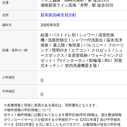
ＪＲ上越線「高崎問屋町」駅 徒歩19分
交通
湘南新宿ライン高海「井野」駅 徒歩32分
群馬県高崎市貝沢町
住所
2005年9月
築年月
給湯 / バストイレ別 / シャワー / 浴室乾燥
機 / 洗面所独立 / シャワー付洗面台 / 温水洗浄
便座 / 最上階 / 角部屋 / バルコニー / フローリ
ング / 照明付き / エアコン / クロゼット / シュ
設備・条件の一例
ーズボックス / 全居室収納 / ウォークインクロ
ゼット / TVインターホン / 駐輪場 / BS / 対面
式キッチン / 室内洗濯機置き場 /
小学校区
()
中学校区
()
※各種情報と現状に差異がある場合は、現状優先となります。
※物件情報の学区情報について
当サイト物件情報に記載されております通学区域(学区)情報は、国土数値情報
ダウンロードサービスが提供する小学校区データ【2021年度】及び中学校区
データ【2021年度】を元に加工したものですので、記載情報が現在の学区域