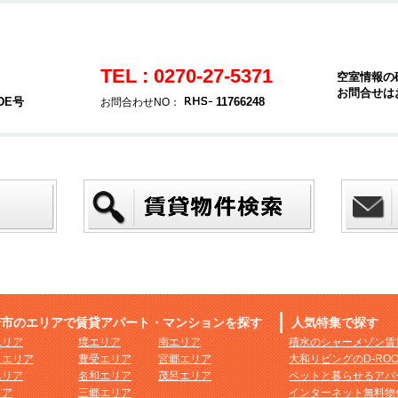
TEL : 0270-27-5371
空室情報の
お問合せは
DE号
11766248
お問合わせNO：
崎市のエリアで賃貸アパート・マンションを探す
人気特集で探す
エリア
境エリア
南エリア
積水のシャーメゾン賃
まエリア
豊受エリア
宮郷エリア
大和リビングのD-RO
エリア
名和エリア
茂呂エリア
ペットと暮らせるアパ
リア
三郷エリア
インターネット無料物