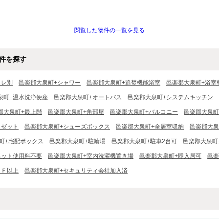
閲覧した物件の一覧を見る
件を探す
イレ別
邑楽郡大泉町+シャワー
邑楽郡大泉町+追焚機能浴室
邑楽郡大泉町+浴室
泉町+温水洗浄便座
邑楽郡大泉町+オートバス
邑楽郡大泉町+システムキッチン
郡大泉町+最上階
邑楽郡大泉町+角部屋
邑楽郡大泉町+バルコニー
邑楽郡大泉町
ロゼット
邑楽郡大泉町+シューズボックス
邑楽郡大泉町+全居室収納
邑楽郡大泉
町+宅配ボックス
邑楽郡大泉町+駐輪場
邑楽郡大泉町+駐車2台可
邑楽郡大泉町
ネット使用料不要
邑楽郡大泉町+室内洗濯機置き場
邑楽郡大泉町+即入居可
邑楽
２Ｆ以上
邑楽郡大泉町+セキュリティ会社加入済