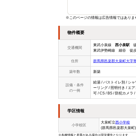
※このページの情報は広告情報ではありま
物件概要
東武小泉線
西小泉駅
徒
交通機関
東武伊勢崎線 細谷 徒歩
住所
群馬県邑楽郡大泉町大字
築年数
新築
給湯 / バストイレ別 / シャ
設備・条件
ーリング / 照明付き / エ
の一例
可 / CS / BS / 防犯
学区情報
大泉町立
西小学校
小学校区
(群馬県邑楽郡大泉町)
※各種情報と差異がある場合は現況優先となります