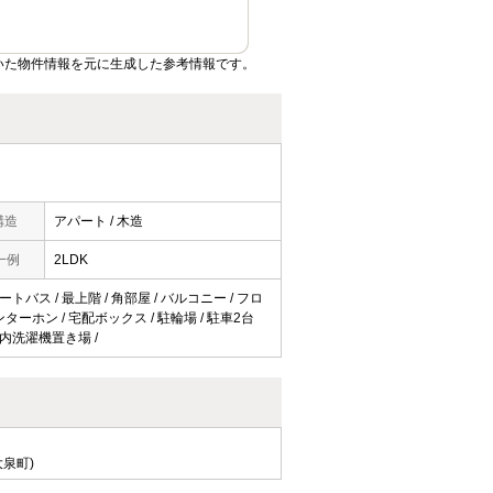
いた物件情報を元に生成した参考情報です。
構造
アパート / 木造
一例
2LDK
トバス / 最上階 / 角部屋 / バルコニー / フロ
ターホン / 宅配ボックス / 駐輪場 / 駐車2台
 室内洗濯機置き場 /
泉町)