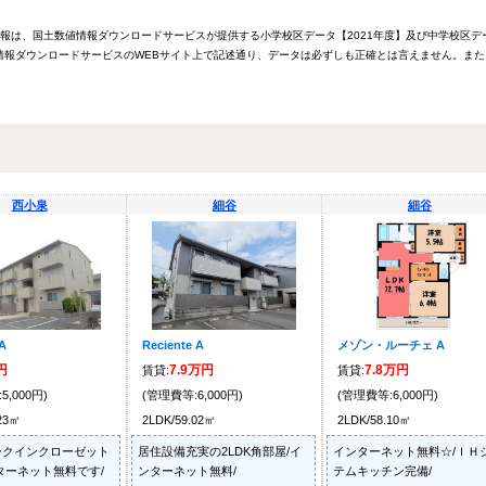
情報は、国土数値情報ダウンロードサービスが提供する小学校区データ【2021年度】及び中学校区デ
報ダウンロードサービスのWEBサイト上で記述通り、データは必ずしも正確とは言えません。また
西小泉
細谷
細谷
A
Reciente A
メゾン・ルーチェ A
円
7.9万円
7.8万円
賃貸:
賃貸:
5,000円)
(管理費等:6,000円)
(管理費等:6,000円)
.23㎡
2LDK/59.02㎡
2LDK/58.10㎡
ークインクローゼット
居住設備充実の2LDK角部屋/イ
インターネット無料☆/ＩＨ
ターネット無料です/
ンターネット無料/
テムキッチン完備/