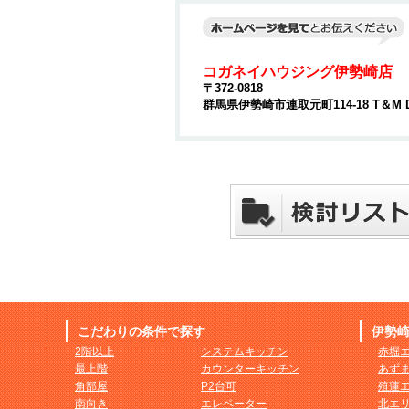
コガネイハウジング伊勢崎店
〒372-0818
群馬県伊勢崎市連取元町114-18 T＆M 
こだわりの条件で探す
伊勢
2階以上
システムキッチン
赤堀
最上階
カウンターキッチン
あず
角部屋
P2台可
殖蓮
南向き
エレベーター
北エ