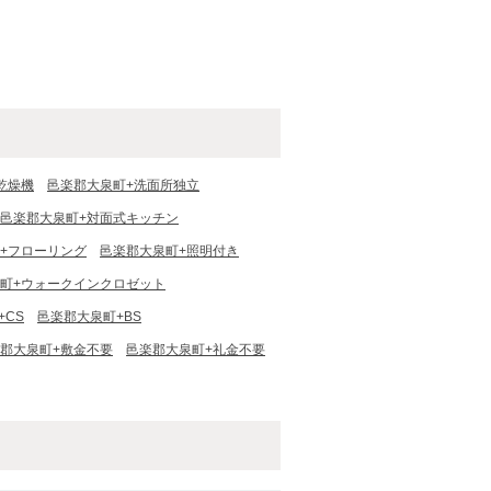
乾燥機
邑楽郡大泉町+洗面所独立
邑楽郡大泉町+対面式キッチン
+フローリング
邑楽郡大泉町+照明付き
町+ウォークインクロゼット
+CS
邑楽郡大泉町+BS
郡大泉町+敷金不要
邑楽郡大泉町+礼金不要