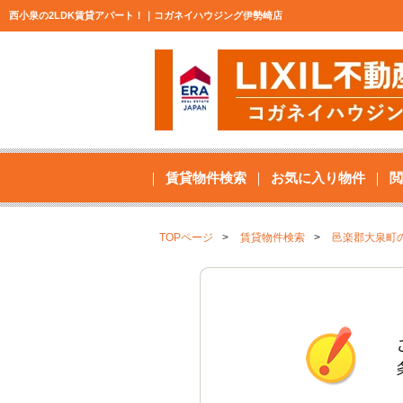
西小泉の2LDK賃貸アパート！｜コガネイハウジング伊勢崎店
賃貸物件検索
お気に入り物件
閲
TOPページ
賃貸物件検索
邑楽郡大泉町