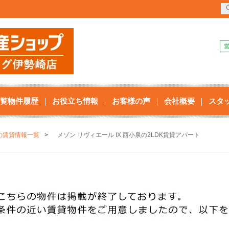
覧物件履歴
お役立ち情報
お客様の声
会社概要
スタ
の賃貸情報一覧
メゾン リヴィエール IX 西小泉の2LDK賃貸アパート