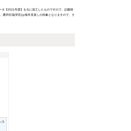
ータ【2021年度】を元に加工したものですので、記載情
、通学区域(学区)は毎年見直しの対象となりますので、そ
シス