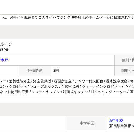
せん。過去から現在までコガネイハウジング伊勢崎店のホームぺージに掲載されて
歩38分
97分
寄木戸
種別 / 
建物階建
2階
間取り
ワー / 追焚機能浴室 / 浴室乾燥機 / 洗面所独立 / シャワー付洗面台 / 温水洗浄便座 / オー
アコン / クロゼット / シューズボックス / 全居室収納 / ウォークインクロゼット / TVイン
カメラ / ネット使用料不要 / システムキッチン / 対面式キッチン / IHクッキングヒーター /
西中学校
中学校区
(群馬県邑楽郡大