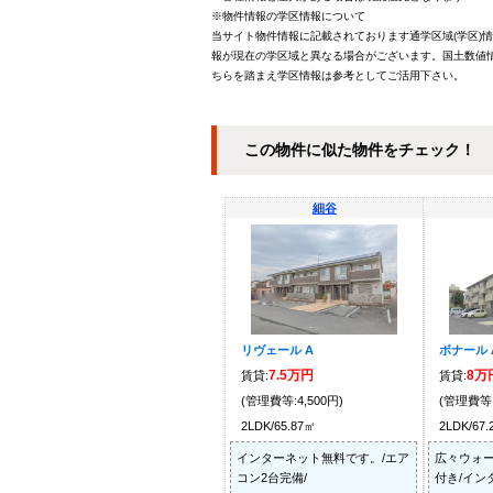
※物件情報の学区情報について
当サイト物件情報に記載されております通学区域(学区)
報が現在の学区域と異なる場合がございます。国土数値情
ちらを踏まえ学区情報は参考としてご活用下さい。
この物件に似た物件をチェック！
細谷
リヴェール A
ボナール 
7.5万円
8万
賃貸:
賃貸:
(管理費等:4,500円)
(管理費等:
2LDK/65.87㎡
2LDK/67
インターネット無料です。/エア
広々ウォ
コン2台完備/
付き/イン