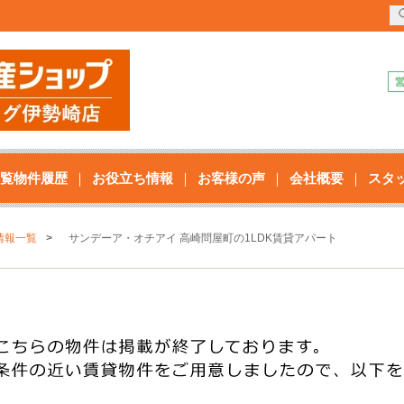
覧物件履歴
お役立ち情報
お客様の声
会社概要
スタ
情報一覧
サンデーア・オチアイ 高崎問屋町の1LDK賃貸アパート