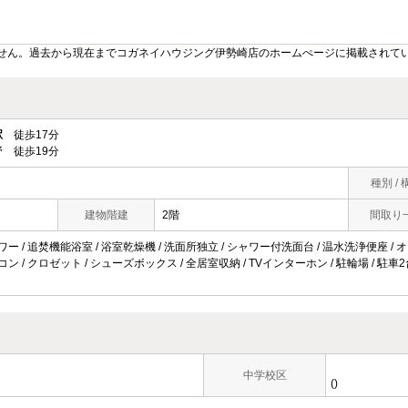
せん。過去から現在までコガネイハウジング伊勢崎店のホームぺージに掲載されて
駅
徒歩17分
 徒歩19分
種別 / 
建物階建
2階
間取り
ワー / 追焚機能浴室 / 浴室乾燥機 / 洗面所独立 / シャワー付洗面台 / 温水洗浄便座 / オー
コン / クロゼット / シューズボックス / 全居室収納 / TVインターホン / 駐輪場 / 駐車2台可
中学校区
()