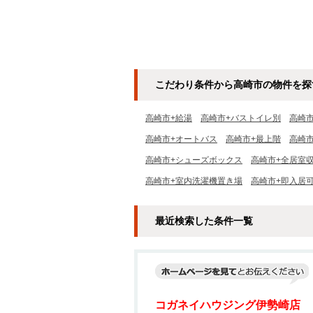
こだわり条件から高崎市の物件を探
高崎市+給湯
高崎市+バストイレ別
高崎
高崎市+オートバス
高崎市+最上階
高崎
高崎市+シューズボックス
高崎市+全居室
高崎市+室内洗濯機置き場
高崎市+即入居
最近検索した条件一覧
コガネイハウジング伊勢崎店