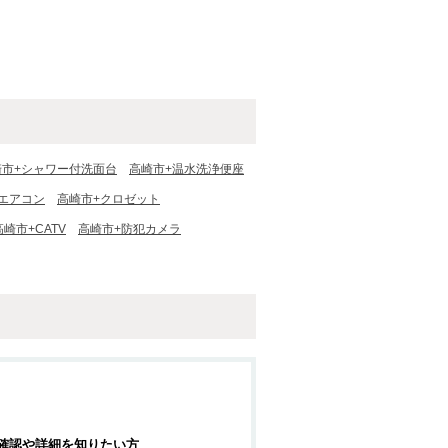
崎市+シャワー付洗面台
高崎市+温水洗浄便座
エアコン
高崎市+クロゼット
高崎市+CATV
高崎市+防犯カメラ
確認や詳細を知りたい方