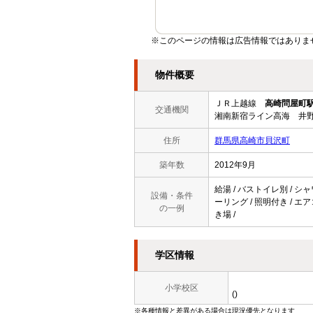
※このページの情報は広告情報ではありま
物件概要
ＪＲ上越線
高崎問屋町
交通機関
湘南新宿ライン高海 井野
住所
群馬県高崎市貝沢町
築年数
2012年9月
給湯 / バストイレ別 / シャ
設備・条件
ーリング / 照明付き / エア
の一例
き場 /
学区情報
小学校区
()
※各種情報と差異がある場合は現況優先となります