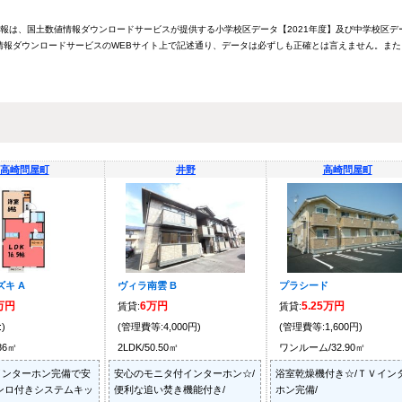
情報は、国土数値情報ダウンロードサービスが提供する小学校区データ【2021年度】及び中学校区デ
報ダウンロードサービスのWEBサイト上で記述通り、データは必ずしも正確とは言えません。また
高崎問屋町
井野
高崎問屋町
キ A
ヴィラ南雲 B
プラシード
6万円
6万円
5.25万円
賃貸:
賃貸:
)
(管理費等:4,000円)
(管理費等:1,600円)
.86㎡
2LDK/50.50㎡
ワンルーム/32.90㎡
インターホン完備で安
安心のモニタ付インターホン☆/
浴室乾燥機付き☆/ＴＶイン
ンロ付きシステムキッ
便利な追い焚き機能付き/
ホン完備/