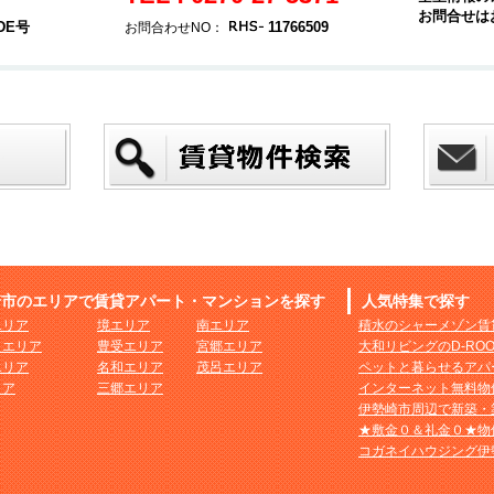
お問合せは
DE号
11766509
お問合わせNO：
崎市のエリアで賃貸アパート・マンションを探す
人気特集で探す
エリア
境エリア
南エリア
積水のシャーメゾン賃
まエリア
豊受エリア
宮郷エリア
大和リビングのD-RO
エリア
名和エリア
茂呂エリア
ペットと暮らせるアパ
リア
三郷エリア
インターネット無料物
伊勢崎市周辺で新築・
★敷金０＆礼金０★物
コガネイハウジング伊