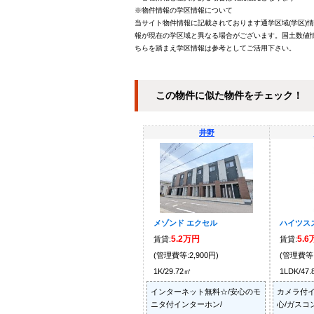
※物件情報の学区情報について
当サイト物件情報に記載されております通学区域(学区)
報が現在の学区域と異なる場合がございます。国土数値情
ちらを踏まえ学区情報は参考としてご活用下さい。
この物件に似た物件をチェック！
井野
メゾンド エクセル
ハイツスズ
5.2万円
5.
賃貸:
賃貸:
(管理費等:2,900円)
(管理費等:
1K/29.72㎡
1LDK/47
インターネット無料☆/安心のモ
カメラ付
ニタ付インターホン/
心/ガスコ