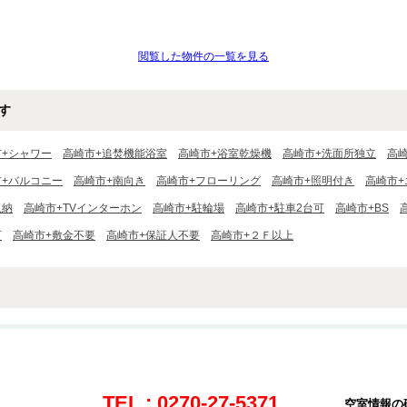
閲覧した物件の一覧を見る
す
市+シャワー
高崎市+追焚機能浴室
高崎市+浴室乾燥機
高崎市+洗面所独立
高
市+バルコニー
高崎市+南向き
高崎市+フローリング
高崎市+照明付き
高崎市+
収納
高崎市+TVインターホン
高崎市+駐輪場
高崎市+駐車2台可
高崎市+BS
可
高崎市+敷金不要
高崎市+保証人不要
高崎市+２Ｆ以上
TEL : 0270-27-5371
空室情報の