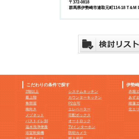
〒372-0818
群馬県伊勢崎市連取元町114-18 T＆M 
こだわりの条件で探す
伊勢
2階以上
システムキッチン
赤堀
最上階
カウンターキッチン
あず
角部屋
P2台可
殖蓮
南向き
エレベーター
北エ
メゾネット
宅配ボックス
バストイレ別
オートロック
温水洗浄便座
TVインターホン
浴室乾燥機
防犯カメラ
追焚きバス
即入居可