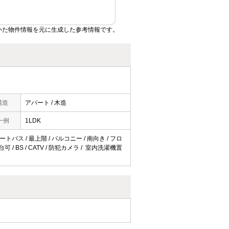
いた物件情報を元に生成した参考情報です。
構造
アパート / 木造
一例
1LDK
トバス / 最上階 / バルコニー / 南向き / フロ
 / BS / CATV / 防犯カメラ / 室内洗濯機置