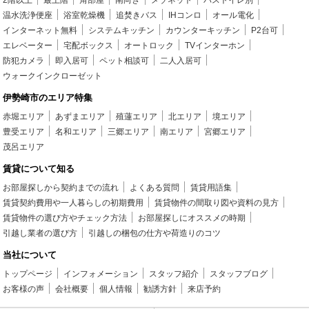
2階以上
最上階
角部屋
南向き
メゾネット
バストイレ別
温水洗浄便座
浴室乾燥機
追焚きバス
IHコンロ
オール電化
インターネット無料
システムキッチン
カウンターキッチン
P2台可
エレベーター
宅配ボックス
オートロック
TVインターホン
防犯カメラ
即入居可
ペット相談可
二人入居可
ウォークインクローゼット
伊勢崎市のエリア特集
赤堀エリア
あずまエリア
殖蓮エリア
北エリア
境エリア
豊受エリア
名和エリア
三郷エリア
南エリア
宮郷エリア
茂呂エリア
賃貸について知る
お部屋探しから契約までの流れ
よくある質問
賃貸用語集
賃貸契約費用や一人暮らしの初期費用
賃貸物件の間取り図や資料の見方
賃貸物件の選び方やチェック方法
お部屋探しにオススメの時期
引越し業者の選び方
引越しの梱包の仕方や荷造りのコツ
当社について
トップページ
インフォメーション
スタッフ紹介
スタッフブログ
お客様の声
会社概要
個人情報
勧誘方針
来店予約