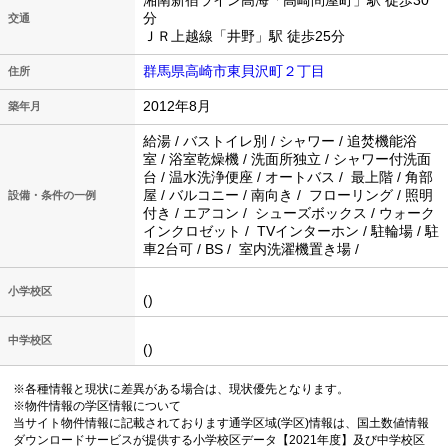
湘南新宿ライン高海「高崎問屋町」駅 徒歩30
分
交通
ＪＲ上越線「井野」駅 徒歩25分
群馬県高崎市東貝沢町２丁目
住所
2012年8月
築年月
給湯 / バストイレ別 / シャワー / 追焚機能浴
室 / 浴室乾燥機 / 洗面所独立 / シャワー付洗面
台 / 温水洗浄便座 / オートバス / 最上階 / 角部
屋 / バルコニー / 南向き / フローリング / 照明
設備・条件の一例
付き / エアコン / シューズボックス / ウォーク
インクロゼット / TVインターホン / 駐輪場 / 駐
車2台可 / BS / 室内洗濯機置き場 /
小学校区
()
中学校区
()
※各種情報と現状に差異がある場合は、現状優先となります。
※物件情報の学区情報について
当サイト物件情報に記載されております通学区域(学区)情報は、国土数値情報
ダウンロードサービスが提供する小学校区データ【2021年度】及び中学校区