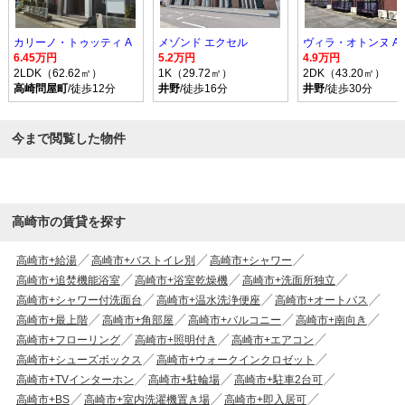
カリーノ・トゥッティ A
メゾンド エクセル
ヴィラ・オトンヌ A
6.45万円
5.2万円
4.9万円
2LDK（62.62㎡）
1K（29.72㎡）
2DK（43.20㎡）
高崎問屋町
/徒歩12分
井野
/徒歩16分
井野
/徒歩30分
今まで閲覧した物件
高崎市の賃貸を探す
高崎市+給湯
高崎市+バストイレ別
高崎市+シャワー
高崎市+追焚機能浴室
高崎市+浴室乾燥機
高崎市+洗面所独立
高崎市+シャワー付洗面台
高崎市+温水洗浄便座
高崎市+オートバス
高崎市+最上階
高崎市+角部屋
高崎市+バルコニー
高崎市+南向き
高崎市+フローリング
高崎市+照明付き
高崎市+エアコン
高崎市+シューズボックス
高崎市+ウォークインクロゼット
高崎市+TVインターホン
高崎市+駐輪場
高崎市+駐車2台可
高崎市+BS
高崎市+室内洗濯機置き場
高崎市+即入居可