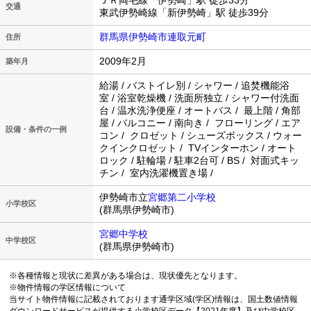
ＪＲ両毛線「伊勢崎」駅 徒歩33分
交通
東武伊勢崎線「新伊勢崎」駅 徒歩39分
群馬県伊勢崎市連取元町
住所
2009年2月
築年月
給湯 / バストイレ別 / シャワー / 追焚機能浴
室 / 浴室乾燥機 / 洗面所独立 / シャワー付洗面
台 / 温水洗浄便座 / オートバス / 最上階 / 角部
屋 / バルコニー / 南向き / フローリング / エア
設備・条件の一例
コン / クロゼット / シューズボックス / ウォー
クインクロゼット / TVインターホン / オート
ロック / 駐輪場 / 駐車2台可 / BS / 対面式キッ
チン / 室内洗濯機置き場 /
伊勢崎市立
宮郷第二小学校
小学校区
(群馬県伊勢崎市)
宮郷中学校
中学校区
(群馬県伊勢崎市)
※各種情報と現状に差異がある場合は、現状優先となります。
※物件情報の学区情報について
当サイト物件情報に記載されております通学区域(学区)情報は、国土数値情報