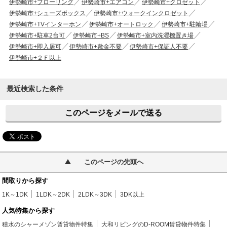
伊勢崎市+フローリング
伊勢崎市+エアコン
伊勢崎市+クロゼット
伊勢崎市+シューズボックス
伊勢崎市+ウォークインクロゼット
伊勢崎市+TVインターホン
伊勢崎市+オートロック
伊勢崎市+駐輪場
伊勢崎市+駐車2台可
伊勢崎市+BS
伊勢崎市+室内洗濯機置き場
伊勢崎市+即入居可
伊勢崎市+敷金不要
伊勢崎市+保証人不要
伊勢崎市+２Ｆ以上
最近検索した条件
このページをメールで送る
このページの先頭へ
間取りから探す
1K～1DK
1LDK～2DK
2LDK～3DK
3DK以上
人気特集から探す
積水のシャーメゾン賃貸物件特集
大和リビングのD-ROOM賃貸物件特集