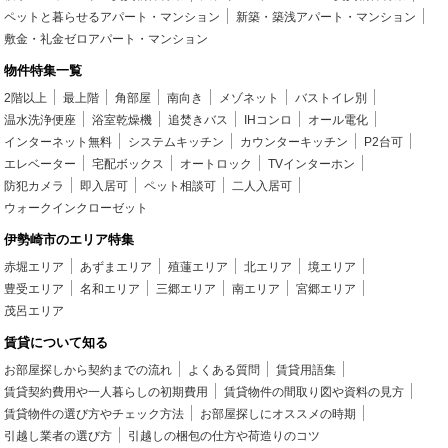
ペットと暮らせるアパート・マンション
新築・築浅アパート・マンション
敷金・礼金ゼロアパート・マンション
物件特集一覧
2階以上
最上階
角部屋
南向き
メゾネット
バストイレ別
温水洗浄便座
浴室乾燥機
追焚きバス
IHコンロ
オール電化
インターネット無料
システムキッチン
カウンターキッチン
P2台可
エレベーター
宅配ボックス
オートロック
TVインターホン
防犯カメラ
即入居可
ペット相談可
二人入居可
ウォークインクローゼット
伊勢崎市のエリア特集
赤堀エリア
あずまエリア
殖蓮エリア
北エリア
境エリア
豊受エリア
名和エリア
三郷エリア
南エリア
宮郷エリア
茂呂エリア
賃貸について知る
お部屋探しから契約までの流れ
よくある質問
賃貸用語集
賃貸契約費用や一人暮らしの初期費用
賃貸物件の間取り図や資料の見方
賃貸物件の選び方やチェック方法
お部屋探しにオススメの時期
引越し業者の選び方
引越しの梱包の仕方や荷造りのコツ