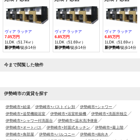
ヴィア ラッテア
ヴィア ラッテア
ヴィア ラッテア
7.05万円
6.85万円
6.85万円
1LDK（51.74㎡）
1LDK（51.69㎡）
1LDK（51.69㎡）
新伊勢崎
/徒歩14分
新伊勢崎
/徒歩14分
新伊勢崎
/徒歩14分
今まで閲覧した物件
伊勢崎市の賃貸を探す
伊勢崎市+給湯
伊勢崎市+バストイレ別
伊勢崎市+シャワー
伊勢崎市+追焚機能浴室
伊勢崎市+浴室乾燥機
伊勢崎市+洗面所独立
伊勢崎市+シャワー付洗面台
伊勢崎市+温水洗浄便座
伊勢崎市+オートバス
伊勢崎市+対面式キッチン
伊勢崎市+最上階
伊勢崎市+角部屋
伊勢崎市+バルコニー
伊勢崎市+南向き