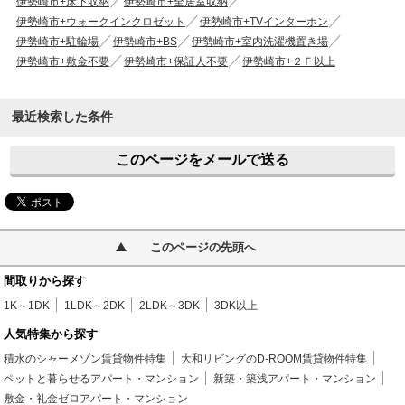
伊勢崎市+床下収納
伊勢崎市+全居室収納
伊勢崎市+ウォークインクロゼット
伊勢崎市+TVインターホン
伊勢崎市+駐輪場
伊勢崎市+BS
伊勢崎市+室内洗濯機置き場
伊勢崎市+敷金不要
伊勢崎市+保証人不要
伊勢崎市+２Ｆ以上
最近検索した条件
このページをメールで送る
このページの先頭へ
間取りから探す
1K～1DK
1LDK～2DK
2LDK～3DK
3DK以上
人気特集から探す
積水のシャーメゾン賃貸物件特集
大和リビングのD-ROOM賃貸物件特集
ペットと暮らせるアパート・マンション
新築・築浅アパート・マンション
敷金・礼金ゼロアパート・マンション