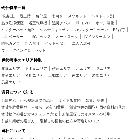
物件特集一覧
2階以上
最上階
角部屋
南向き
メゾネット
バストイレ別
温水洗浄便座
浴室乾燥機
追焚きバス
IHコンロ
オール電化
インターネット無料
システムキッチン
カウンターキッチン
P2台可
エレベーター
宅配ボックス
オートロック
TVインターホン
防犯カメラ
即入居可
ペット相談可
二人入居可
ウォークインクローゼット
伊勢崎市のエリア特集
赤堀エリア
あずまエリア
殖蓮エリア
北エリア
境エリア
豊受エリア
名和エリア
三郷エリア
南エリア
宮郷エリア
茂呂エリア
賃貸について知る
お部屋探しから契約までの流れ
よくある質問
賃貸用語集
賃貸契約費用や一人暮らしの初期費用
賃貸物件の間取り図や資料の見方
賃貸物件の選び方やチェック方法
お部屋探しにオススメの時期
引越し業者の選び方
引越しの梱包の仕方や荷造りのコツ
当社について