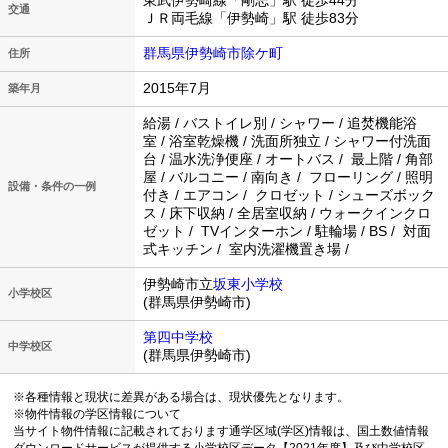
東武伊勢崎線「剛志」駅 徒歩44分
交通
ＪＲ両毛線「伊勢崎」駅 徒歩83分
群馬県伊勢崎市除ケ町
住所
2015年7月
築年月
給湯 / バストイレ別 / シャワー / 追焚機能浴
室 / 浴室乾燥機 / 洗面所独立 / シャワー付洗面
台 / 温水洗浄便座 / オートバス / 最上階 / 角部
屋 / バルコニー / 南向き / フローリング / 照明
設備・条件の一例
付き / エアコン / クロゼット / シューズボック
ス / 床下収納 / 全居室収納 / ウォークインクロ
ゼット / TVインターホン / 駐輪場 / BS / 対面
式キッチン / 室内洗濯機置き場 /
伊勢崎市立
坂東小学校
小学校区
(群馬県伊勢崎市)
第四中学校
中学校区
(群馬県伊勢崎市)
※各種情報と現状に差異がある場合は、現状優先となります。
※物件情報の学区情報について
当サイト物件情報に記載されております通学区域(学区)情報は、国土数値情報