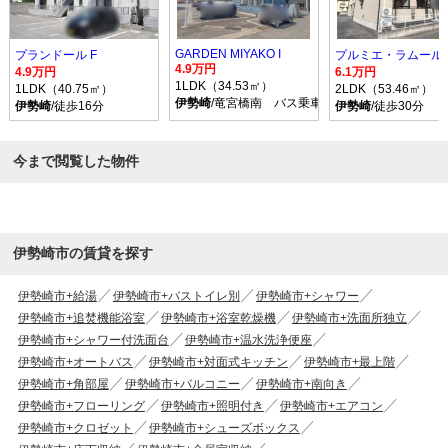
GARDEN MIYAKO I
プランドール F
プルミエ・ラムール 
4.9万円
4.9万円
6.1万円
1LDK（34.53㎡）
1LDK（40.75㎡）
2LDK（53.46㎡）
伊勢崎
/竜宮橋南 バス乗車時間60分 停歩7分
伊勢崎
/徒歩16分
伊勢崎
/徒歩30分
今まで閲覧した物件
伊勢崎市の賃貸を探す
伊勢崎市+給湯
伊勢崎市+バストイレ別
伊勢崎市+シャワー
伊勢崎市+追焚機能浴室
伊勢崎市+浴室乾燥機
伊勢崎市+洗面所独立
伊勢崎市+シャワー付洗面台
伊勢崎市+温水洗浄便座
伊勢崎市+オートバス
伊勢崎市+対面式キッチン
伊勢崎市+最上階
伊勢崎市+角部屋
伊勢崎市+バルコニー
伊勢崎市+南向き
伊勢崎市+フローリング
伊勢崎市+照明付き
伊勢崎市+エアコン
伊勢崎市+クロゼット
伊勢崎市+シューズボックス