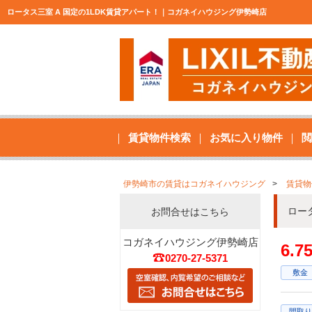
ロータス三室 A 国定の1LDK賃貸アパート！｜コガネイハウジング伊勢崎店
賃貸物件検索
お気に入り物件
閲
伊勢崎市の賃貸はコガネイハウジング
賃貸物
ロー
お問合せはこちら
コガネイハウジング伊勢崎店
6.
0270-27-5371
敷金
間取り