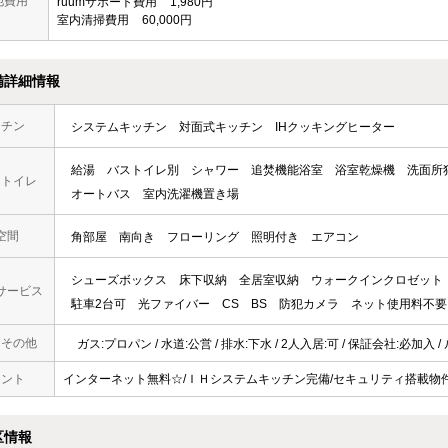
他費用
ruumサポート費用
1,980円
室内清掃費用
60,000円
備詳細情報
ッチン
システムキッチン
対面式キッチン
IHクッキングヒーター
給湯
バストイレ別
シャワー
追焚機能浴室
浴室乾燥機
洗面所
・トイレ
オートバス
室内洗濯機置き場
空間
角部屋
南向き
フローリング
照明付き
エアコン
シューズボックス
床下収納
全居室収納
ウォークインクロゼット
サービス
駐車2台可
光ファイバー
CS
BS
防犯カメラ
ネット使用料不要
・その他
ガス:プロパン / 水道:公営 / 排水:下水 / 2人入居:可 / 保証会社:必加入
メント
インターネット無料☆/ＩＨシステムキッチン完備/セキュリティ搭載物
区情報