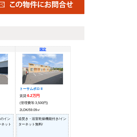
国定
トーサムポロ II
6.2万円
賃貸:
(管理費等:3,500円)
2LDK/59.09㎡
心のイン
追焚き・浴室乾燥機能付き/イン
ーネット
ターネット無料/