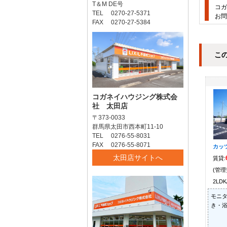
T＆M DE号
コガ
TEL 0270-27-5371
お問
FAX 0270-27-5384
こ
コガネイハウジング株式会
社 太田店
〒373-0033
群馬県太田市西本町11-10
TEL 0276-55-8031
FAX 0276-55-8071
カッツ
太田店サイトへ
賃貸:
(管理
2LDK
モニタ
き・浴