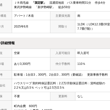
ＪＲ両毛線
「国定駅」
流通団地前 バス乗車時間31分 停歩4分
通
東武伊勢崎線 「新伊勢崎駅」 徒歩59分
/ 構造
アパート / 木造
主要採光面
南
1LDK（ LDK12.3畳/洋室
年月
2025年6月
間取り
7.7畳(*階) ）
件詳細情報
況
空家
入居可能日
即入居可
車場
あり3,300円
仲介手数料
110％
 考
駐車場：1台目3，300円、2台目3，300円（要確認） 更新事務手数料 2
ハウスリーブ 契約時保証委託料：2.2万/月額保証委託料：賃料総額の
会社
2.2％又は5.5％ ペット可は2.5万/2.5％
保
不要
更新料
なし
町内会費
600円