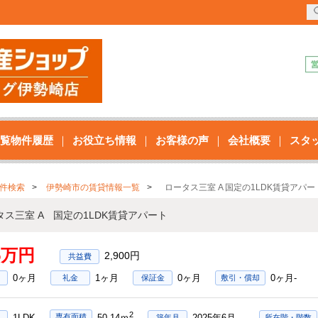
覧物件履歴
お役立ち情報
お客様の声
会社概要
スタ
件検索
伊勢崎市の賃貸情報一覧
ロータス三室 A 国定の1LDK賃貸アパー
タス三室 A 国定の1LDK賃貸アパート
75万円
2,900円
0ヶ月
1ヶ月
0ヶ月
0ヶ月-
礼金
保証金
敷引・償却
2
1LDK
2025年6月
専有面積
50.14ｍ
築年月
所在階・階数