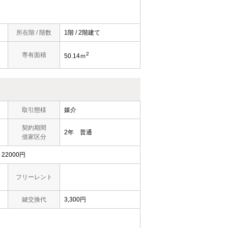
所在階 / 階数
1階 / 2階建て
2
専有面積
50.14ｍ
取引態様
媒介
契約期間
2年 普通
借家区分
2000円
フリーレント
鍵交換代
3,300円