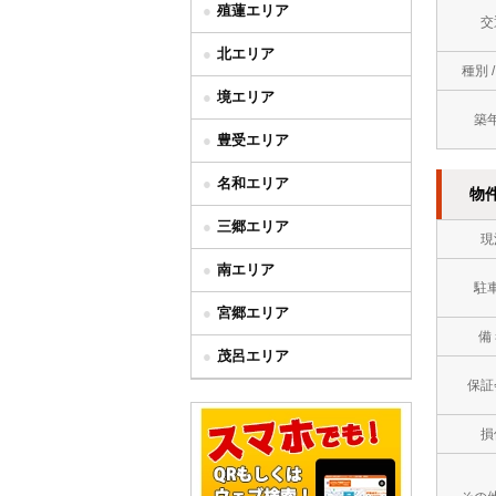
殖蓮エリア
交
北エリア
種別 
境エリア
築
豊受エリア
名和エリア
物
三郷エリア
現
南エリア
駐
宮郷エリア
備
茂呂エリア
保証
損