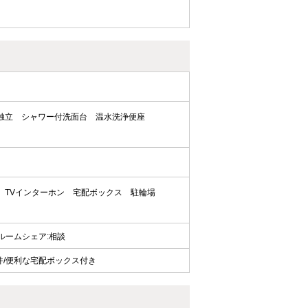
独立
シャワー付洗面台
温水洗浄便座
TVインターホン
宅配ボックス
駐輪場
 / ルームシェア:相談
件/便利な宅配ボックス付き