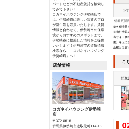
パートなどの不動産賃貸を検索し
てみて下さい！
小
コガネイハウジング伊勢崎店で
は、伊勢崎市に詳しい賃貸のプロ
情報更新日
が新生活を応援いたします。賃貸
※各種情報
情報と合わせて、伊勢崎市の住環
※物件情報
境からおすすめのスポットまで、
当サイト物
伊勢崎市に根差した情報をご提供
度】を元に
いたします！伊勢崎市の賃貸情報
正確とは言
検索なら、「コガネイハウジング
伊勢崎店」へ！
こ
店舗情報
間取
コガネイハウジング伊勢崎
店
〒372-0818
0
群馬県伊勢崎市連取元町114-18