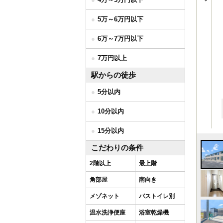
5万～6万円以下
6万～7万円以下
7万円以上
駅からの徒歩
5分以内
10分以内
15分以内
こだわりの条件
2階以上
最上階
角部屋
南向き
メゾネット
バストイレ別
温水洗浄便座
浴室乾燥機