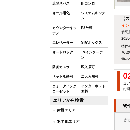
追焚きバス
IHコンロ
オール電化
システムキッチ
ン
【ス
イン
カウンターキッ
P2台可
群馬
チン
20
エレベーター
宅配ボックス
物件の
オートロック
TVインターホ
※お部
ン
気にな
防犯カメラ
即入居可
0
ペット相談可
二人入居可
コガ
ウォークインク
インターネット
お問
ローゼット
無料
エリアから検索
物
赤堀エリア
所
あずまエリア