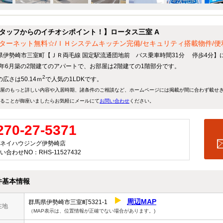
タッフからのイチオシポイント！】ロータス三室 A
ターネット無料☆/ＩＨシステムキッチン完備/セキュリティ搭載物件/
県伊勢崎市三室町【ＪＲ両毛線 国定駅流通団地前 バス乗車時間31分 停歩4分】に
25年6月築の2階建てのアパートで、お部屋は2階建ての1階部分です。
2
広さは50.14ｍ
で人気の1LDKです。
屋のもっと詳しい内容や入居時期、諸条件のご相談など、ホームページには掲載が間に合わず載せ
ることが御座いましたらお気軽にメールにて
お問い合わせ
ください。
270-27-5371
ネイハウジング伊勢崎店
い合わせNO：RHS-11527432
件基本情報
周辺MAP
群馬県伊勢崎市三室町5321-1
在地
（MAP表示は、位置情報が正確でない場合があります。)