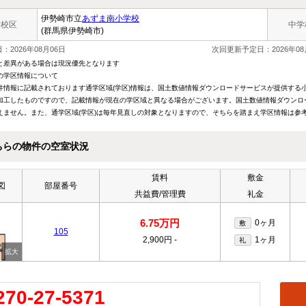
伊勢崎市立
あずま南小学校
学校区
中学
(群馬県伊勢崎市)
：2026年08月06日
次回更新予定日：2026年08
と差異がある場合は現況優先となります
の学区情報について
件情報に記載されております通学区域(学区)情報は、国土数値情報ダウンロードサービスが提供する小学
加工したものですので、記載情報が現在の学区域と異なる場合がございます。国土数値情報ダウンロ
えません。また、通学区域(学区)は毎年見直しの対象となりますので、そちらを踏まえ学区情報は参
ちらの物件の空室状況
賃料
敷金
図
部屋番号
共益費/管理費
礼金
6.75万円
0ヶ月
敷
105
2,900円
-
1ヶ月
礼
270-27-5371