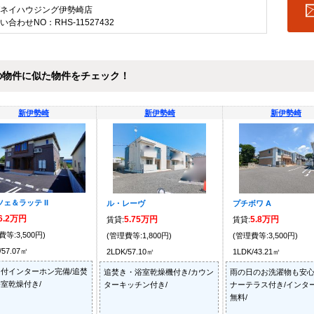
ネイハウジング伊勢崎店
い合わせNO：RHS-11527432
の物件に似た物件をチェック！
新伊勢崎
新伊勢崎
新伊勢崎
ェ＆ラッテ II
ル・レーヴ
プチボワ A
6.2万円
5.75万円
5.8万円
賃貸:
賃貸:
費等:3,500円)
(管理費等:1,800円)
(管理費等:3,500円)
/57.07㎡
2LDK/57.10㎡
1LDK/43.21㎡
付インターホン完備/追焚
追焚き・浴室乾燥機付き/カウン
雨の日のお洗濯物も安
室乾燥付き/
ターキッチン付き/
ナーテラス付き/インタ
無料/