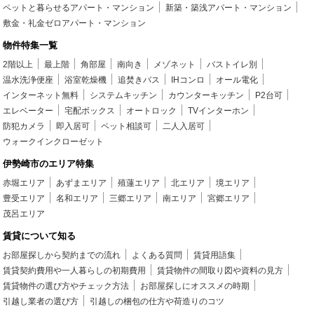
ペットと暮らせるアパート・マンション
新築・築浅アパート・マンション
敷金・礼金ゼロアパート・マンション
物件特集一覧
2階以上
最上階
角部屋
南向き
メゾネット
バストイレ別
温水洗浄便座
浴室乾燥機
追焚きバス
IHコンロ
オール電化
インターネット無料
システムキッチン
カウンターキッチン
P2台可
エレベーター
宅配ボックス
オートロック
TVインターホン
防犯カメラ
即入居可
ペット相談可
二人入居可
ウォークインクローゼット
伊勢崎市のエリア特集
赤堀エリア
あずまエリア
殖蓮エリア
北エリア
境エリア
豊受エリア
名和エリア
三郷エリア
南エリア
宮郷エリア
茂呂エリア
賃貸について知る
お部屋探しから契約までの流れ
よくある質問
賃貸用語集
賃貸契約費用や一人暮らしの初期費用
賃貸物件の間取り図や資料の見方
賃貸物件の選び方やチェック方法
お部屋探しにオススメの時期
引越し業者の選び方
引越しの梱包の仕方や荷造りのコツ