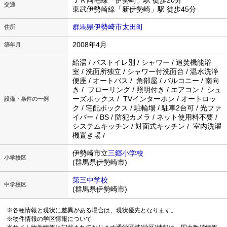
ＪＲ両毛線「伊勢崎」駅 徒歩20分
交通
東武伊勢崎線「新伊勢崎」駅 徒歩45分
群馬県伊勢崎市太田町
住所
2008年4月
築年月
給湯 / バストイレ別 / シャワー / 追焚機能浴
室 / 洗面所独立 / シャワー付洗面台 / 温水洗浄
便座 / オートバス / 角部屋 / バルコニー / 南向
き / フローリング / 照明付き / エアコン / シュ
ーズボックス / TVインターホン / オートロッ
設備・条件の一例
ク / 宅配ボックス / 駐輪場 / 駐車2台可 / 光ファ
イバー / BS / 防犯カメラ / ネット使用料不要 /
システムキッチン / 対面式キッチン / 室内洗濯
機置き場 /
伊勢崎市立
三郷小学校
小学校区
(群馬県伊勢崎市)
第三中学校
中学校区
(群馬県伊勢崎市)
※各種情報と現状に差異がある場合は、現状優先となります。
※物件情報の学区情報について