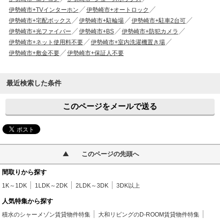
伊勢崎市+TVインターホン
伊勢崎市+オートロック
伊勢崎市+宅配ボックス
伊勢崎市+駐輪場
伊勢崎市+駐車2台可
伊勢崎市+光ファイバー
伊勢崎市+BS
伊勢崎市+防犯カメラ
伊勢崎市+ネット使用料不要
伊勢崎市+室内洗濯機置き場
伊勢崎市+敷金不要
伊勢崎市+保証人不要
最近検索した条件
このページをメールで送る
このページの先頭へ
間取りから探す
1K～1DK
1LDK～2DK
2LDK～3DK
3DK以上
人気特集から探す
積水のシャーメゾン賃貸物件特集
大和リビングのD-ROOM賃貸物件特集