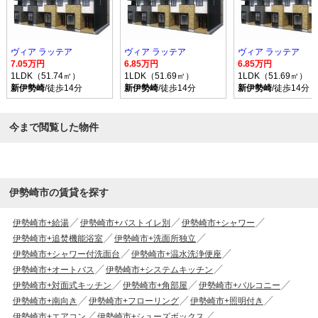
ヴィア ラッテア
ヴィア ラッテア
ヴィア ラッテア
7.05万円
6.85万円
6.85万円
1LDK（51.74㎡）
1LDK（51.69㎡）
1LDK（51.69㎡）
新伊勢崎
/徒歩14分
新伊勢崎
/徒歩14分
新伊勢崎
/徒歩14分
今まで閲覧した物件
伊勢崎市の賃貸を探す
伊勢崎市+給湯
伊勢崎市+バストイレ別
伊勢崎市+シャワー
伊勢崎市+追焚機能浴室
伊勢崎市+洗面所独立
伊勢崎市+シャワー付洗面台
伊勢崎市+温水洗浄便座
伊勢崎市+オートバス
伊勢崎市+システムキッチン
伊勢崎市+対面式キッチン
伊勢崎市+角部屋
伊勢崎市+バルコニー
伊勢崎市+南向き
伊勢崎市+フローリング
伊勢崎市+照明付き
伊勢崎市+エアコン
伊勢崎市+シューズボックス