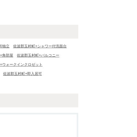
所独立
佐波郡玉村町+シャワー付洗面台
+角部屋
佐波郡玉村町+バルコニー
+ウォークインクロゼット
佐波郡玉村町+即入居可