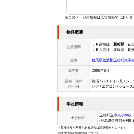
※このページの情報は広告情報ではありま
物件概要
ＪＲ高崎線
新町駅
徒歩
交通機関
ＪＲ八高線 北藤岡 徒歩
住所
群馬県佐波郡玉村町大字
築年数
2006年8月
設備・条件
給湯 / バストイレ別 / シャ
の一例
ング / エアコン / シュー
学区情報
玉村町立
中央小学校
小学校区
(群馬県佐波郡玉村町)
※各種情報と差異がある場合は現況優先となります
※物件情報の学区情報について