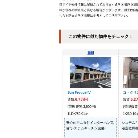
当サイト物件情報に記載されております通学区域(学区)
報が現在の学区域と異なる場合がございます。国土数値情
ちらを踏まえ学区情報は参考としてご活用下さい。
この物件に似た物件をチェック！
新町
Sun Frouge IV
コ・クリエ
6.7万円
5.
賃貸:
賃貸:
(管理費等:3,900円)
(管理費等:
1LDK/50.01㎡
1K/30.10
安心のモニタ付インターホン完
システムキ
備/システムキッチン完備/
浴室乾燥機