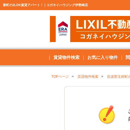
新町の2LDK賃貸アパート！｜コガネイハウジング伊勢崎店
賃貸物件検索
お気に入り物件
閲
TOPページ
賃貸物件検索
佐波郡玉村町