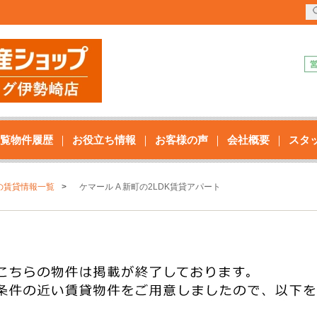
覧物件履歴
お役立ち情報
お客様の声
会社概要
スタ
の賃貸情報一覧
ケマール A 新町の2LDK賃貸アパート