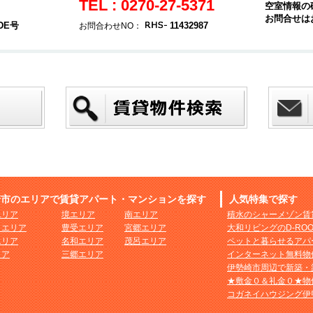
TEL : 0270-27-5371
空室情報の
お問合せは
DE号
11432987
お問合わせNO：
崎市のエリアで賃貸アパート・マンションを探す
人気特集で探す
エリア
境エリア
南エリア
積水のシャーメゾン賃
まエリア
豊受エリア
宮郷エリア
大和リビングのD-RO
エリア
名和エリア
茂呂エリア
ペットと暮らせるアパ
リア
三郷エリア
インターネット無料物
伊勢崎市周辺で新築・
★敷金０＆礼金０★物
コガネイハウジング伊