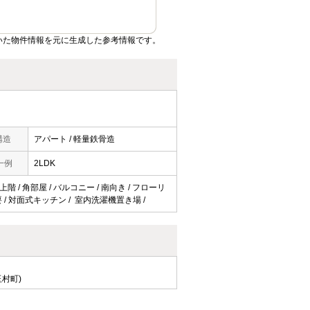
いた物件情報を元に生成した参考情報です。
構造
アパート / 軽量鉄骨造
一例
2LDK
階 / 角部屋 / バルコニー / 南向き / フローリ
要 / 対面式キッチン / 室内洗濯機置き場 /
村町)