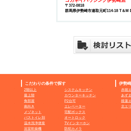
コガネイハウジング伊勢崎店
〒372-0818
群馬県伊勢崎市連取元町114-18 T＆M 
こだわりの条件で探す
伊勢
2階以上
システムキッチン
赤堀
最上階
カウンターキッチン
あず
角部屋
P2台可
殖蓮
南向き
エレベーター
北エ
メゾネット
宅配ボックス
バストイレ別
オートロック
温水洗浄便座
TVインターホン
浴室乾燥機
防犯カメラ