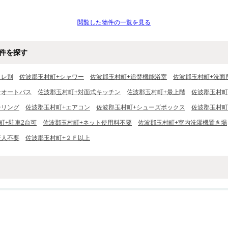
閲覧した物件の一覧を見る
件を探す
イレ別
佐波郡玉村町+シャワー
佐波郡玉村町+追焚機能浴室
佐波郡玉村町+洗面
+オートバス
佐波郡玉村町+対面式キッチン
佐波郡玉村町+最上階
佐波郡玉村町
ーリング
佐波郡玉村町+エアコン
佐波郡玉村町+シューズボックス
佐波郡玉村町
町+駐車2台可
佐波郡玉村町+ネット使用料不要
佐波郡玉村町+室内洗濯機置き場
証人不要
佐波郡玉村町+２Ｆ以上