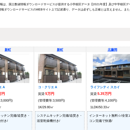
情報は、国土数値情報ダウンロードサービスが提供する小学校区データ【2021年度】及び中学校区デ
報ダウンロードサービスのWEBサイト上で記述通り、データは必ずしも正確とは言えません。また
新町
新町
北藤岡
 A
コ・クリエ A
ライフシティ スカイ
2万円
5万円
5.35万円
賃貸:
賃貸:
3,000円)
(管理費等:3,500円)
(管理費等:4,100円)
㎡
1K/29.80㎡
1LDK/50.33㎡
ッチン完備/追焚き・
システムキッチン完備/追焚き・
インターネット無料☆/全室
付き/
浴室乾燥機付き/
コン完備で快適/