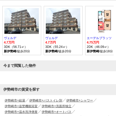
ヴェルデ
ヴェルデ
エーデルプラッツ
4.7万円
4.7万円
4.75万円
3DK（56.71㎡）
3DK（55.24㎡）
2DK（46.09㎡）
新伊勢崎
/徒歩20分
新伊勢崎
/徒歩20分
新伊勢崎
/徒歩18分
今まで閲覧した物件
伊勢崎市の賃貸を探す
伊勢崎市+給湯
伊勢崎市+バストイレ別
伊勢崎市+シャワー
伊勢崎市+追焚機能浴室
伊勢崎市+洗面所独立
伊勢崎市+温水洗浄便座
伊勢崎市+オートバス