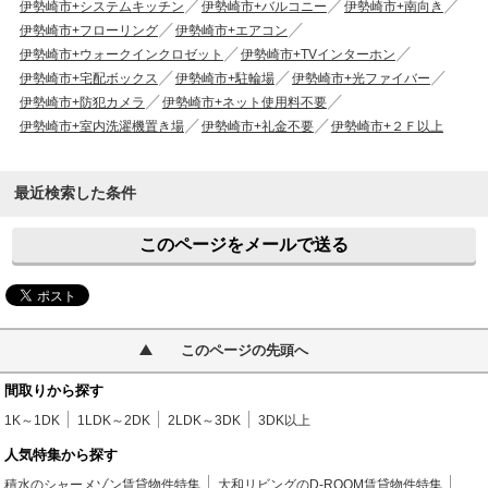
伊勢崎市+システムキッチン
伊勢崎市+バルコニー
伊勢崎市+南向き
伊勢崎市+フローリング
伊勢崎市+エアコン
伊勢崎市+ウォークインクロゼット
伊勢崎市+TVインターホン
伊勢崎市+宅配ボックス
伊勢崎市+駐輪場
伊勢崎市+光ファイバー
伊勢崎市+防犯カメラ
伊勢崎市+ネット使用料不要
伊勢崎市+室内洗濯機置き場
伊勢崎市+礼金不要
伊勢崎市+２Ｆ以上
最近検索した条件
このページをメールで送る
このページの先頭へ
間取りから探す
1K～1DK
1LDK～2DK
2LDK～3DK
3DK以上
人気特集から探す
積水のシャーメゾン賃貸物件特集
大和リビングのD-ROOM賃貸物件特集