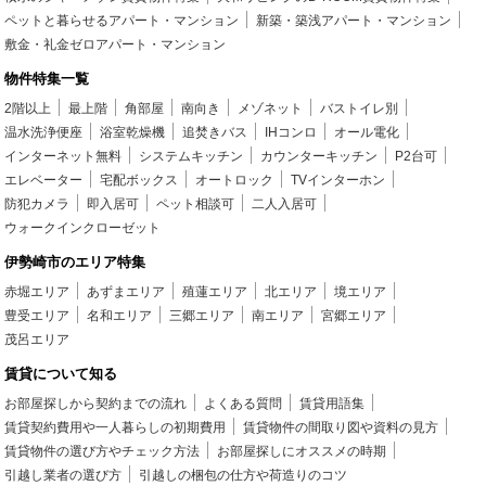
ペットと暮らせるアパート・マンション
新築・築浅アパート・マンション
敷金・礼金ゼロアパート・マンション
物件特集一覧
2階以上
最上階
角部屋
南向き
メゾネット
バストイレ別
温水洗浄便座
浴室乾燥機
追焚きバス
IHコンロ
オール電化
インターネット無料
システムキッチン
カウンターキッチン
P2台可
エレベーター
宅配ボックス
オートロック
TVインターホン
防犯カメラ
即入居可
ペット相談可
二人入居可
ウォークインクローゼット
伊勢崎市のエリア特集
赤堀エリア
あずまエリア
殖蓮エリア
北エリア
境エリア
豊受エリア
名和エリア
三郷エリア
南エリア
宮郷エリア
茂呂エリア
賃貸について知る
お部屋探しから契約までの流れ
よくある質問
賃貸用語集
賃貸契約費用や一人暮らしの初期費用
賃貸物件の間取り図や資料の見方
賃貸物件の選び方やチェック方法
お部屋探しにオススメの時期
引越し業者の選び方
引越しの梱包の仕方や荷造りのコツ