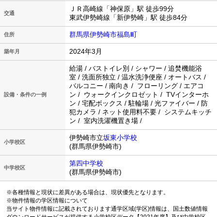
ＪＲ高崎線「神保原」駅 徒歩99分
交通
東武伊勢崎線「新伊勢崎」駅 徒歩84分
群馬県伊勢崎市福島町
住所
2024年3月
築年月
給湯 / バストイレ別 / シャワー / 追焚機能浴
室 / 洗面所独立 / 温水洗浄便座 / オートバス /
バルコニー / 南向き / フローリング / エアコ
ン / ウォークインクロゼット / TVインターホ
設備・条件の一例
ン / 宅配ボックス / 駐輪場 / 光ファイバー / 防
犯カメラ / ネット使用料不要 / システムキッチ
ン / 室内洗濯機置き場 /
伊勢崎市立
坂東小学校
小学校区
(群馬県伊勢崎市)
第四中学校
中学校区
(群馬県伊勢崎市)
※各種情報と現状に差異がある場合は、現状優先となります。
※物件情報の学区情報について
当サイト物件情報に記載されております通学区域(学区)情報は、国土数値情報